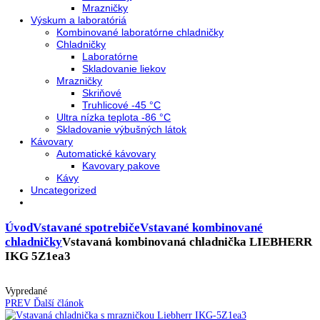
Neresklenné dvere
Presklenné dvere
Chladnie nápojov
Skriňové
Truhlicové
Vinotéky
Pekárne
Chladničky
Mrazničky
Výskum a laboratóriá
Kombinované laboratórne chladničky
Chladničky
Laboratórne
Skladovanie liekov
Mrazničky
Skriňové
Truhlicové -45 °C
Ultra nízka teplota -86 °C
Skladovanie výbušných látok
Kávovary
Automatické kávovary
Kavovary pakove
Kávy
Uncategorized