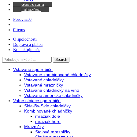
Kávovary
Automatické kávovary
Kávy
Gastrozóna
Labozóna
Porovnať
0
0
Items
O spoločnosti
Doprava a platba
Kontaktujte nás
Search
Search
here
Vstavané spotrebiče
Vstavané kombinované chladničky
Vstavané chladničky
Vstavané mrazničky
Vstavané chladničky na víno
Vstavané americké chladničky
Voľne stojace spotrebiče
Side-By-Side chladničky