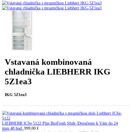
Úvod
Vstavané spotrebiče
Vstavané kombinované
chladničky
Vstavaná kombinovaná chladnička LIEB
IKG 5Z1ea3
Vypredané
PREV
Ďalší článok
Vstavaná kombinovaná