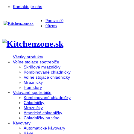
Kontaktujte nás
Porovnať
0
0
Items
Všetky produkty
Voľne stojace spotrebiče
Skriňové mrazničky
Kombinované chladničky
Voľne stojace chladničky
Mrazničky
Humidory
Vstavané spotrebiče
Kombinované chladničky
Chladničky
Mrazničky
Americké chladničky
Chladničky na víno