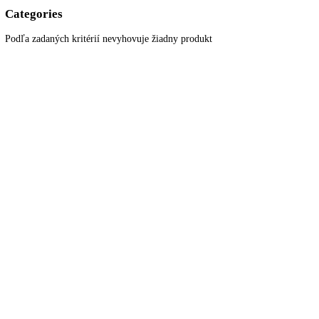
Prihláste sa k odberu newslettera a získajte zaujímavé rady, prehľad o
všetkých novinkách, akciách a ponukách.
© 2022
KITCHENZONE
│ Vytvorené spoločnosťou
Digital Garden
Search here
Hlavné menu
Close
Môj košík
Close
Viewed
Naposledy prezreté
Close
Close