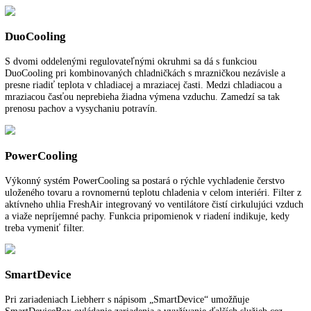
Vymeniteľné tesnenie dverí
Nie je na sklade
Porovnať tento produkt
Zabudovaná kombinovaná chladnička
Pre viac informácií o 5 ročnej záruke na spo
LIEBHERR
kliknite tu
.
Funkcie a vybavenie
K stiahnutiu
DuoCooling
S dvomi oddelenými regulovateľnými okruhmi sa dá s funkciou
DuoCooling pri kombinovaných chladničkách s mrazničkou nezávisle
presne riadiť teplota v chladiacej a mraziacej časti. Medzi chladiacou 