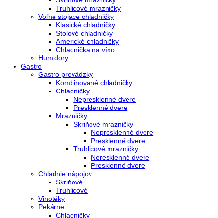
Kombinované chladničky
mraziak dole
mraziak hore
Mrazničky
Stolové mrazničky
Skriňové mrazničky
Truhlicové mrazničky
Voľne stojace chladničky
Klasické chladničky
Stolové chladničky
Americké chladničky
Chladnička na víno
Humidory
Gastro
Gastro prevádzky
Kombinované chladničky
Chladničky
Nepresklenné dvere
Presklenné dvere
Mrazničky
Skriňové mrazničky
Nepresklenné dvere
Presklenné dvere
Truhlicové mrazničky