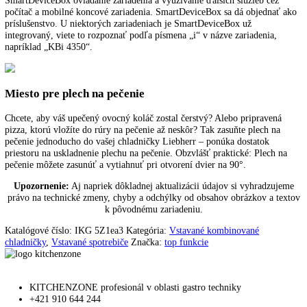
mraziacou časťou neprebieha žiadna výmena vzduchu. Zamedzí sa tak
prenosu pachov a vysychaniu potravín.
PowerCooling
Výkonný systém PowerCooling sa postará o rýchle vychladenie čerst
uloženého tovaru a rovnomernú teplotu chladenia v celom interiéri. Fi
aktívneho uhlia FreshAir integrovaný vo ventilátore čistí cirkulujúci
a viaže nepríjemné pachy. Funkcia pripomienok v riadení indikuje, k
treba vymeniť filter.
SmartDevice
Pri zariadeniach Liebherr s nápisom „SmartDevice“ umožňuje
SmartDeviceBox ovládanie zariadenia a využívanie ďalších služieb ce
počítač a mobilné koncové zariadenia. SmartDeviceBox sa dá objedna
príslušenstvo. U niektorých zariadeniach je SmartDeviceBox už
integrovaný, viete to rozpoznať podľa písmena „i“ v názve zariadenia
napríklad „KBi 4350“.