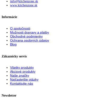
Miesto pre plech na pečenie
Chcete, aby váš upečený ovocný koláč zostal čerstvý? Alebo priprave
pizza, ktorú vložíte do rúry na pečenie až neskôr? Tak zasuňte plech 
pečenie jednoducho do vašej chladničky Liebherr – ponúka dostatok
priestoru na uskladnenie plechu na pečenie. Obzvlášť praktické: Plech
pečenie môžete zasunúť a vytiahnuť pri otvorení dvier na 90°.
Upozornenie:
Aj napriek dôkladnej aktualizácii údajov si vyhradz
právo na technické zmeny, chyby a odchýlky od obsahov obrázkov a 
k pôvodnému zariadeniu.
Katalógové číslo:
IKG 5Z1ea3
Kategória:
Vstavané kombinované
chladničky
,
Vstavané spotrebiče
Značka:
top funkcie
KITCHENZONE profesionál v oblasti gastro techniky
+421 910 644 244
info@kitchenzone.sk
www.kitchenzone.sk