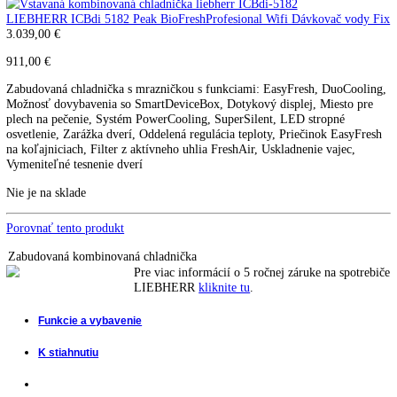
chladnička LIEBHERR IKG
5Z1ea3
IKG 5Z1ea3
LIEBHERR ICSe 5122 Plus BioFresh Slide /Doručenie k Vám do 24
max.48 hod.
999,00
€
LIEBHERR ICBdi 5182 Peak BioFreshProfesional Wifi Dávkovač vo
3.039,00
€
911,00
€
Zabudovaná chladnička s mrazničkou s funkciami: EasyFresh, DuoCo
Možnosť dovybavenia so SmartDeviceBox, Dotykový displej, Miesto 
plech na pečenie, Systém PowerCooling, SuperSilent, LED stropné
osvetlenie, Zarážka dverí, Oddelená regulácia teploty, Priečinok Easy
na koľajniciach, Filter z aktívneho uhlia FreshAir, Uskladnenie vajec,