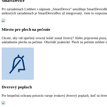
SuperCool vytvára rezervy chladu pre rýchle vychladenie čerstvých us
SuperFrost
SuperFrost vytvára rezervy chladu pre zmrazenie čerstvých uskladnený
prispieva k úspore energie.
PowerCooling
Výkonný systém PowerCooling sa postará o rýchle vychladenie čerstvo 
nepríjemné pachy. Funkcia pripomienok v riadení indikuje, kedy treba
SmartDevice
Pri zariadeniach Liebherr s nápisom „SmartDevice“ umožňuje SmartDe
niektorých zariadeniach je SmartDeviceBox už integrovaný, viete to 