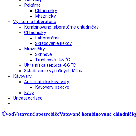
Presklenné dvere
Truhlicové mrazničky
Neresklenné dvere
Presklenné dvere
Chladnie nápojov
Skriňové
Truhlicové
Vinotéky
Pekárne
Chladničky
Mrazničky
Výskum a laboratóriá
Kombinované laboratórne chladničky
Chladničky
Laboratórne
Skladovanie liekov
Mrazničky
Skriňové
Truhlicové -45 °C
Ultra nízka teplota -86 °C
Skladovanie výbušných látok
Kávovary
Automatické kávovary