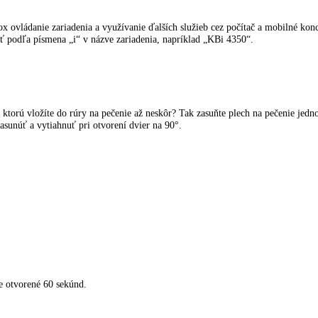
kladnených potravín. Prepnutie z teploty +2 °C v chladiacej časti na p
ch potravín, ktoré je šetrné voči vitamínom. Prepnutie z teploty -32 
uloženého tovaru a rovnomernú teplotu chladenia v celom interiéri. Fil
 vymeniť filter.
viceBox ovládanie zariadenia a využívanie ďalších služieb cez počíta
rozpoznať podľa písmena „i“ v názve zariadenia, napríklad „KBi 4350“.