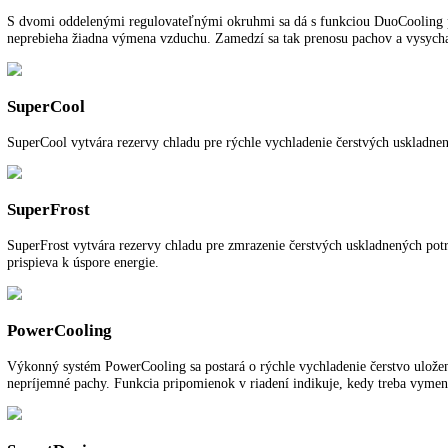
SuperFrost:
možnosť nastavenia na spotrebiči a prostredníctvom apl
Spotreba energie za rok:
198,60 kWh/ročne
Pre viac informácií o 5 ročnej záruke na 
Funkcie a vybavenie
Ďalšie informácie
K stiahnutiu
DuoCooling
S dvomi oddelenými regulovateľnými okruhmi sa dá s funkciou DuoCoo
neprebieha žiadna výmena vzduchu. Zamedzí sa tak prenosu pachov a
SuperCool