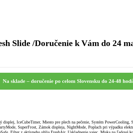
dničky
LIEBHERR ICSe 5122 Plus BioFresh Slide /Dor
resh Slide /Doručenie k Vám d