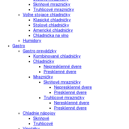
Kombinované chladničky
mraziak dole
mraziak hore
Mrazničky
Stolové mrazničky
Skriňové mrazničky
Truhlicové mrazničky
Voľne stojace chladničky
Klasické chladničky
Stolové chladničky
Americké chladničky
Chladnička na víno
Humidory
Gastro
Gastro prevádzky
Kombinované chladničky
Chladničky
Nepresklenné dvere
Presklenné dvere
Mrazničky
Skriňové mrazničky
Nepresklenné dvere