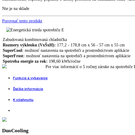
Kombinovaná chladnička LIEBHERR ICSe 5103
883,00
€
Vstavaná kombinovaná chladnička LIEBHERR IKG 5Z1ea3
911,00
€
999,00
€
EasyFresh, DuoCooling, Možnosť dovybavenia so SmartDeviceBox, Dot
teploty, Priečinok EasyFresh na koľajniciach, CleaningMode, Energ
SabbathMode, Teplotný poplach, 3-dielny priečinok na odkladanie flia
Nie je na sklade
Porovnať tento produkt
Zabudovaná kombinovaná chladnička
Rozmery výklenku (VxŠxH):
177,2 - 178,8 cm x 56 - 57 cm x 55 
SuperCool:
možnosť nastavenia na spotrebiči a prostredníctvom apli