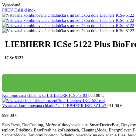
Kavovary pakove
Kávy
Uncategorized
Úvod
Vstavané spotrebiče
Vstavané kombinované chla
Vypredané
PREV
Ďalší článok
LIEBHERR ICSe 5122 Plus BioF
ICSe 5122