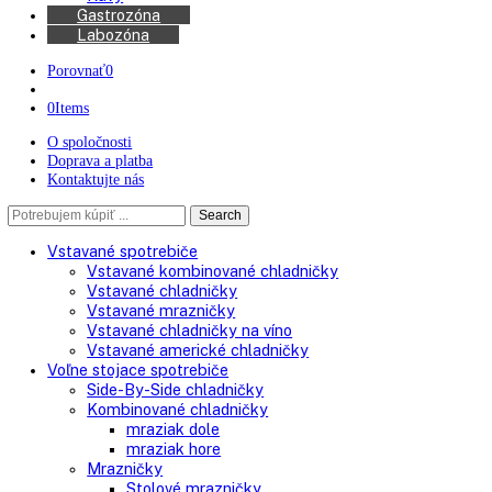
Kávovary
Automatické kávovary
Kávy
Gastrozóna
Labozóna
Porovnať
0
0
Items
O spoločnosti
Doprava a platba
Kontaktujte nás
Search
Search
here
Vstavané spotrebiče
Vstavané kombinované chladničky
Vstavané chladničky
Vstavané mrazničky
Vstavané chladničky na víno
Vstavané americké chladničky
Voľne stojace spotrebiče
Side-By-Side chladničky