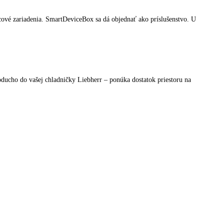
ôvodnú teplotu sa vykonáva s riadením podľa času a množstva a prispie
°C v mraziacej časti na pôvodnú teplotu sa vykonáva s riadením podľa č
ter z aktívneho uhlia FreshAir integrovaný vo ventilátore čistí cirkulu
č a mobilné koncové zariadenia. SmartDeviceBox sa dá objednať ako pr