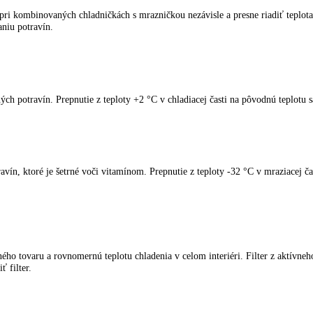
ikácie
spotrebiče LIEBHERR
kliknite tu
.
ling pri kombinovaných chladničkách s mrazničkou nezávisle a presne r
 vysychaniu potravín.