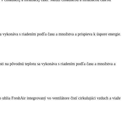
iadiť teplota v chladiacej a mraziacej časti. Medzi chladiacou a mra
ôvodnú teplotu sa vykonáva s riadením podľa času a množstva a prispie