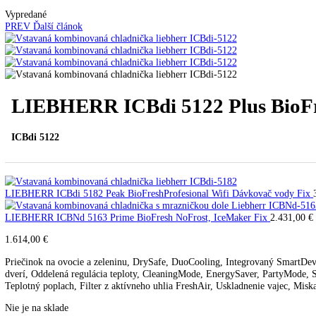
Automatické kávovary
Kavovary pakove
Kávy
Uncategorized
Úvod
Vstavané spotrebiče
Vstavané kombinované chla
Vypredané
PREV
Ďalší článok
LIEBHERR ICBdi 5122 Plus Bi
ICBdi 5122