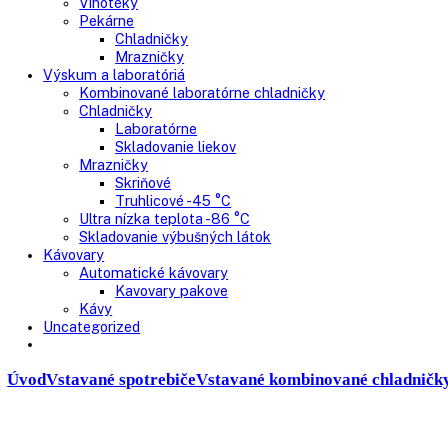
Presklenné dvere
Truhlicové mrazničky
Neresklenné dvere
Presklenné dvere
Chladnie nápojov
Skriňové
Truhlicové
Vinotéky
Pekárne
Chladničky
Mrazničky
Výskum a laboratóriá
Kombinované laboratórne chladničky
Chladničky
Laboratórne
Skladovanie liekov
Mrazničky
Skriňové
Truhlicové -45 °C
Ultra nízka teplota -86 °C
Skladovanie výbušných látok
Kávovary