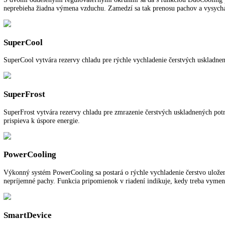
Spotreba energie za rok:
181,80 kWh/ročne
Pre viac informácií o 5 ročnej záruke na 
Funkcie a vybavenie
Ďalšie informácie
K stiahnutiu
DuoCooling
S dvomi oddelenými regulovateľnými okruhmi sa dá s funkciou DuoCoo
neprebieha žiadna výmena vzduchu. Zamedzí sa tak prenosu pachov a
SuperCool
SuperCool vytvára rezervy chladu pre rýchle vychladenie čerstvých us