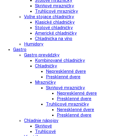
Side-By-Side chladničky
Kombinované chladničky
mraziak dole
mraziak hore
Mrazničky
Stolové mrazničky
Skriňové mrazničky
Truhlicové mrazničky
Voľne stojace chladničky
Klasické chladničky
Stolové chladničky
Americké chladničky
Chladnička na víno
Humidory
Gastro
Gastro prevádzky
Kombinované chladničky
Chladničky
Nepresklenné dvere
Presklenné dvere
Mrazničky
Skriňové mrazničky
Nepresklenné dvere