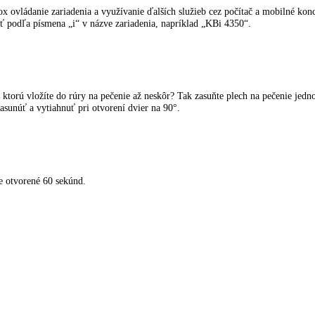
ch potravín, ktoré je šetrné voči vitamínom. Prepnutie z teploty -32 
uloženého tovaru a rovnomernú teplotu chladenia v celom interiéri. Fil
 vymeniť filter.
viceBox ovládanie zariadenia a využívanie ďalších služieb cez počíta
rozpoznať podľa písmena „i“ v názve zariadenia, napríklad „KBi 4350“.