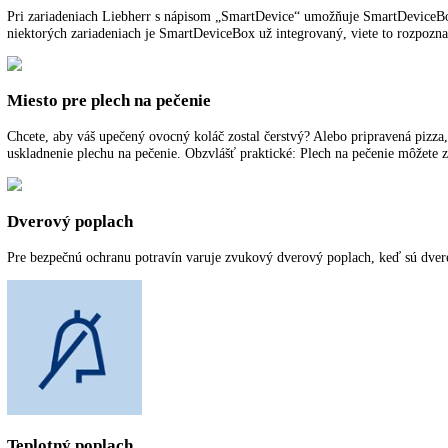
SuperFrost
SuperFrost vytvára rezervy chladu pre zmrazenie čerstvých uskladnený
prispieva k úspore energie.
PowerCooling
Výkonný systém PowerCooling sa postará o rýchle vychladenie čerstvo 
nepríjemné pachy. Funkcia pripomienok v riadení indikuje, kedy treba
SmartDevice
Pri zariadeniach Liebherr s nápisom „SmartDevice“ umožňuje SmartDe
niektorých zariadeniach je SmartDeviceBox už integrovaný, viete to 