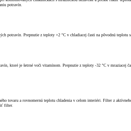
spotrebiče LIEBHERR
kliknite tu
.
ling pri kombinovaných chladničkách s mrazničkou nezávisle a presne r
 vysychaniu potravín.
kladnených potravín. Prepnutie z teploty +2 °C v chladiacej časti na p