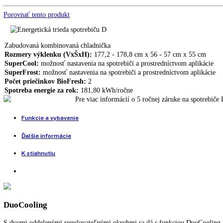
LIEBHERR ICBdi 5182 Peak BioFreshProfesional Wifi Dávkovač vo
LIEBHERR ICBNd 5163 Prime BioFresh NoFrost, IceMaker Fix
2.
1.614,00
€
Priečinok na ovocie a zeleninu, DrySafe, DuoCooling, Integrovaný S
dverí, Oddelená regulácia teploty, CleaningMode, EnergySaver, Par
Teplotný poplach, Filter z aktívneho uhlia FreshAir, Uskladnenie vaj
Nie je na sklade
Porovnať tento produkt
Zabudovaná kombinovaná chladnička
Rozmery výklenku (VxŠxH):
177,2 - 178,8 cm x 56 - 57 cm x 55 
SuperCool:
možnosť nastavenia na spotrebiči a prostredníctvom apli
SuperFrost:
možnosť nastavenia na spotrebiči a prostredníctvom apl
Počet priečinkov BioFresh:
2