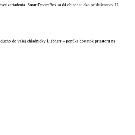
°C v mraziacej časti na pôvodnú teplotu sa vykonáva s riadením podľa č
ter z aktívneho uhlia FreshAir integrovaný vo ventilátore čistí cirkulu
č a mobilné koncové zariadenia. SmartDeviceBox sa dá objednať ako pr