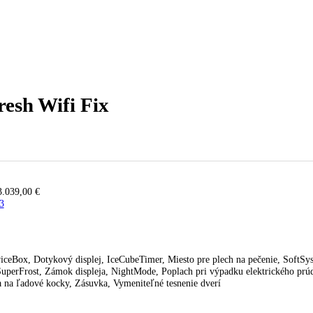
dničky
LIEBHERR ICBdi 5122 Plus BioFresh Wifi Fix
oFresh Wifi Fix