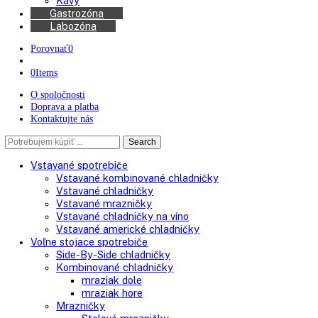
Kávovary
Automatické kávovary
Kávy
Gastrozóna
Labozóna
Porovnať
0
0
Items
O spoločnosti
Doprava a platba
Kontaktujte nás
Search
Search
here
Vstavané spotrebiče
Vstavané kombinované chladničky
Vstavané chladničky
Vstavané mrazničky
Vstavané chladničky na víno
Vstavané americké chladničky
Voľne stojace spotrebiče