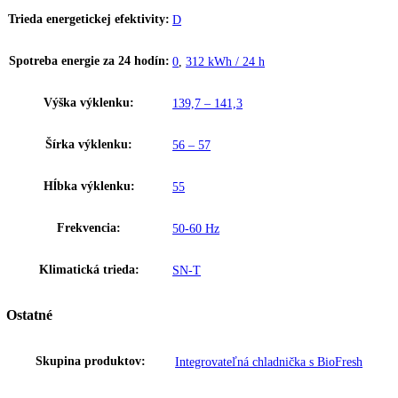
Miesto pre plech na pečenie
Chcete, aby váš upečený ovocný koláč zostal čerstvý? Alebo priprave
pizza, ktorú vložíte do rúry na pečenie až neskôr? Tak zasuňte plech 
pečenie jednoducho do vašej chladničky Liebherr – ponúka dostatok
priestoru na uskladnenie plechu na pečenie. Obzvlášť praktické: Plech
pečenie môžete zasunúť a vytiahnuť pri otvorení dvier na 90°.
Dverový poplach
Pre bezpečnú ochranu potravín varuje zvukový dverový poplach, keď
dvere otvorené 60 sekúnd.
Upozornenie:
Aj napriek dôkladnej aktualizácii údajov si vyhradz
právo na technické zmeny, chyby a odchýlky od obsahov obrázkov a 
k pôvodnému zariadeniu.
Zakladné parametre
Trieda energetickej efektivity:
D