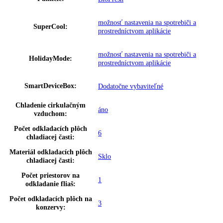
GTIN:
4016803043775
Proces odmrazovania:
automatické
Napätie:
220-240 V ~
Prípojná hodnota:
1
,
2 A
Hmotnosť (s balením):
40 kg
,
52
Hmotnosť (bez balenia):
20 kg
,
48
Ukazovateľ teploty:
Chladiaca časť
Doraz dverí:
vpravo s možnosťou výmeny
možnosť nastavenia na spotrebiči a
Dverový poplach, chladenie:
prostredníctvom aplikácie