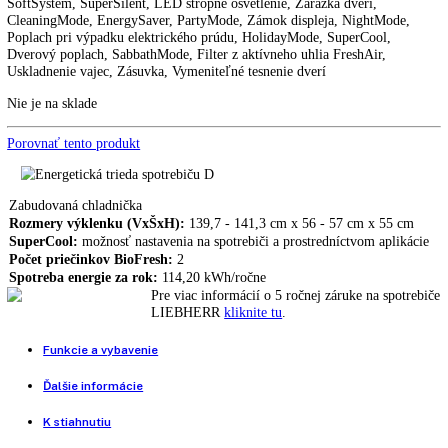
IRBd 4520
Vstavaná chladnička LIEBHERR IRBd 4550
2.042,00
€
Vstavaná chladnička LIEBHERR IRCBf 5121
2.496,00
€
1.424,00
€
Priečinok na ovocie a zeleninu, DrySafe, Možnosť dovybavenia so
SmartDeviceBox, Dotykový displej, Miesto pre plech na pečenie,
SoftSystem, SuperSilent, LED stropné osvetlenie, Zarážka dverí,
CleaningMode, EnergySaver, PartyMode, Zámok displeja, NightMod
Poplach pri výpadku elektrického prúdu, HolidayMode, SuperCool,
Dverový poplach, SabbathMode, Filter z aktívneho uhlia FreshAir,
Uskladnenie vajec, Zásuvka, Vymeniteľné tesnenie dverí
Nie je na sklade
Porovnať tento produkt