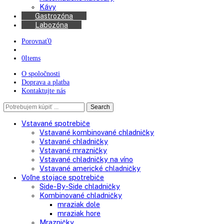
Chladničky na víno
Kávovary
Automatické kávovary
Kávy
Gastrozóna
Labozóna
Porovnať
0
0
Items
O spoločnosti
Doprava a platba
Kontaktujte nás
Search
Search
here
Vstavané spotrebiče
Vstavané kombinované chladničky
Vstavané chladničky
Vstavané mrazničky
Vstavané chladničky na víno
Vstavané americké chladničky
Voľne stojace spotrebiče