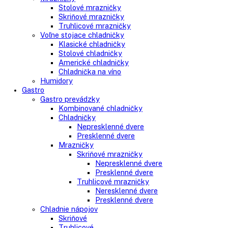
Side-By-Side chladničky
Kombinované chladničky
mraziak dole
mraziak hore
Mrazničky
Stolové mrazničky
Skriňové mrazničky
Truhlicové mrazničky
Voľne stojace chladničky
Klasické chladničky
Stolové chladničky
Americké chladničky
Chladnička na víno
Humidory
Gastro
Gastro prevádzky
Kombinované chladničky
Chladničky
Nepresklenné dvere
Presklenné dvere
Mrazničky
Skriňové mrazničky