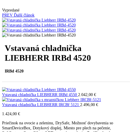
Automatické kávovary
Kavovary pakove
Kávy
Uncategorized
Úvod
Vstavané spotrebiče
Vstavané chladničky
Vstava
chladnička LIEBHERR IRBd 4520
Vypredané
PREV
Ďalší článok
Vstavaná chladnička
LIEBHERR IRBd 4520