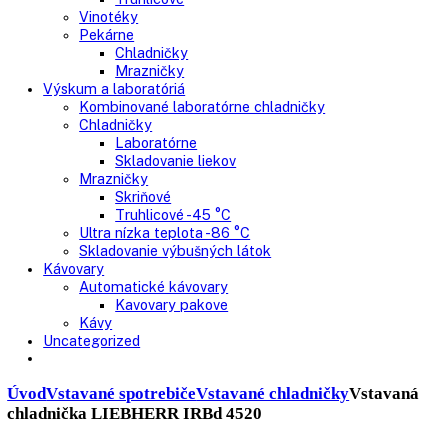
Nepresklenné dvere
Presklenné dvere
Truhlicové mrazničky
Neresklenné dvere
Presklenné dvere
Chladnie nápojov
Skriňové
Truhlicové
Vinotéky
Pekárne
Chladničky
Mrazničky
Výskum a laboratóriá
Kombinované laboratórne chladničky
Chladničky
Laboratórne
Skladovanie liekov
Mrazničky
Skriňové
Truhlicové -45 °C
Ultra nízka teplota -86 °C
Skladovanie výbušných látok
Kávovary