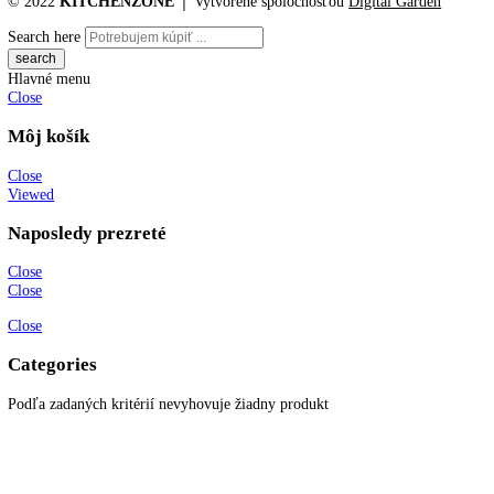
Katalógové číslo:
IRBd 4520
Kategórií:
Vstavané chladničky
Značka
funkcie
KITCHENZONE profesionál v oblasti gastro techniky
+421 910 644 244
info@kitchenzone.sk
www.kitchenzone.sk
Informácie
O spoločnosti
Možnosti dopravy a platby
Obchodné podmienky
Ochrana osobných údajov
Blog
Zákaznícky servis
Všetky produkty
Akciové produkty
Naše značky