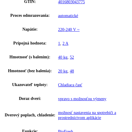
Spotreba energie za 24 hodín:
0
,
312 kWh / 24 h
Výška výklenku:
139,7 – 141,3
Šírka výklenku:
56 – 57
Hĺbka výklenku:
55
Frekvencia:
50-60 Hz
Klimatická trieda:
SN-T
Ostatné
Skupina produktov:
Integrovateľná chladnička s BioFres