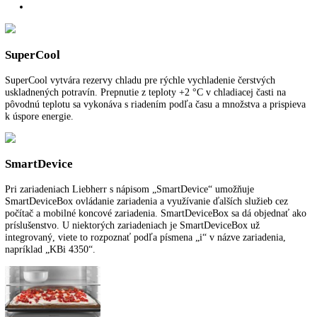
Zabudovaná chladnička
Rozmery výklenku (VxŠxH):
139,7 - 141,3 cm x 56 - 57 cm x 55 
SuperCool:
možnosť nastavenia na spotrebiči a prostredníctvom apli
Počet priečinkov BioFresh:
2
Spotreba energie za rok:
114,20 kWh/ročne
Pre viac informácií o 5 ročnej záruke na spo
LIEBHERR
kliknite tu
.
Funkcie a vybavenie
Ďalšie informácie
K stiahnutiu
SuperCool
SuperCool vytvára rezervy chladu pre rýchle vychladenie čerstvých
uskladnených potravín. Prepnutie z teploty +2 °C v chladiacej časti n