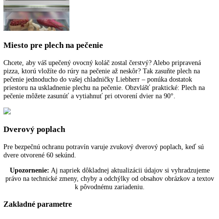
pôvodnú teplotu sa vykonáva s riadením podľa času a množstva a pris
k úspore energie.
SmartDevice
Pri zariadeniach Liebherr s nápisom „SmartDevice“ umožňuje
SmartDeviceBox ovládanie zariadenia a využívanie ďalších služieb ce
počítač a mobilné koncové zariadenia. SmartDeviceBox sa dá objedna
príslušenstvo. U niektorých zariadeniach je SmartDeviceBox už
integrovaný, viete to rozpoznať podľa písmena „i“ v názve zariadenia
napríklad „KBi 4350“.