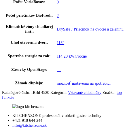
Funkcie:
BioFresh
možnosť nastavenia na spotrebiči a
SuperCool:
prostredníctvom aplikácie
možnosť nastavenia na spotrebiči a
HolidayMode:
prostredníctvom aplikácie
SmartDeviceBox:
Dodatočne vybaviteľné
Chladenie cirkulačným
áno
vzduchom:
Počet odkladacích plôch
6
chladiacej časti:
Materiál odkladacích plôch
Sklo
chladiacej časti:
Počet priestorov na