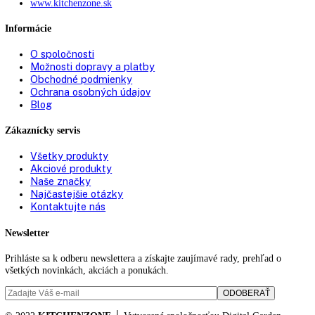
1
odkladanie fliaš:
Počet odkladacích plôch na
3
konzervy:
Počet VarioBoxov:
0
Počet priečinkov BioFresh:
2
Klimatické zóny chladiacej
DrySafe / Priečinok na ovocie a zel
časti:
Uhol otvorenia dverí:
115°
Spotreba energie za rok:
114,20 kWh/ročne
Zásuvky OpenStage:
—
Zámok displeja:
možnosť nastavenia na spotrebiči