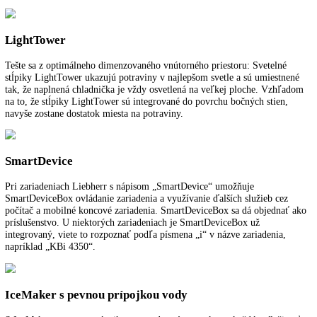
BioFresh zaručuje dokonalú klímu pre mimoriadne dlhú čerstvosť. Pr
teplote tesne nad 0 °C a ideálnej vlhkosti vzduchu si ovocie a zelenin
a ryby zachovajú svoje zdravé vitamíny
- viac o BioFresh
NoFrost
Pri NoFrost sa zamrazený tovar zmrazuje s vychladeným cirkulujúci
vzduchom a vlhkosť vzduchu sa odvádza preč. Mraziaci priestor tak o
vždy bez námrazy a na potravinách sa nevytvorí vrstva ľadu.
LightTower