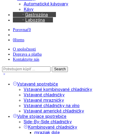
Americké chladničky
Chladničky na víno
Kávovary
Automatické kávovary
Kávy
Gastrozóna
Labozóna
Porovnať
0
0
Items
O spoločnosti
Doprava a platba
Kontaktujte nás
Search
Search
here
Vstavané spotrebiče
Vstavané kombinované chladničky
Vstavané chladničky
Vstavané mrazničky
Vstavané chladničky na víno