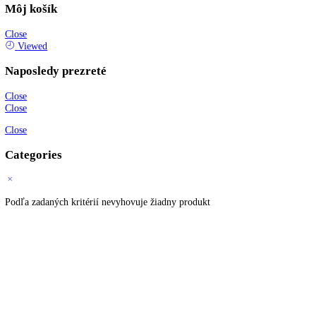
Informácie
O spoločnosti
Možnosti dopravy a platby
Obchodné podmienky
Ochrana osobných údajov
Blog
Zákaznícky servis
Všetky produkty
Akciové produkty
Naše značky
Najčastejšie otázky
Kontaktujte nás
Newsletter