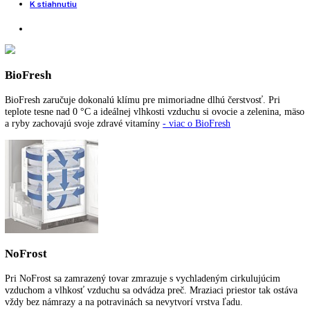
Zabudovaná americká chladnička
SuperCool:
možnosť nastavenia na spotrebiči a prostredníctvom apli
SuperFrost:
možnosť nastavenia na spotrebiči a prostredníctvom apl
Počet priečinkov BioFresh:
2
Spotreba energie za rok:
181,40 kWh/ročne
Pre viac informácií o 5 ročnej záruke na spo
LIEBHERR
kliknite tu
.
Funkcie a vybavenie
Ďalšie informácie
K stiahnutiu
BioFresh