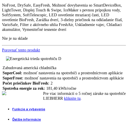
Vstavaná americká chladnička
LIEBHERR IXCC 5165
IXCC 5165
Vstavaná americká chladnička LIEBHERR SBSWdf 99I5
6.899,00
€
5.129,00
€
NoFrost, DrySafe, EasyFresh, Možnosť dovybavenia so SmartDevice
LightTower, Displej Touch & Swipe, IceMaker s pevnou prípojkou v
SoftSystem, SoftTelescopic, LED osvetlenie mraziacej časti, LED
osvetlenie BioFresh, Zarážka dverí, 3-dielny priečinok na odkladanie f
VarioSafe, Filter z aktívneho uhlia FreshAir, Uskladnenie vajec, Chla
akumulátor, Vymeniteľné tesnenie dverí
Nie je na sklade
Porovnať tento produkt