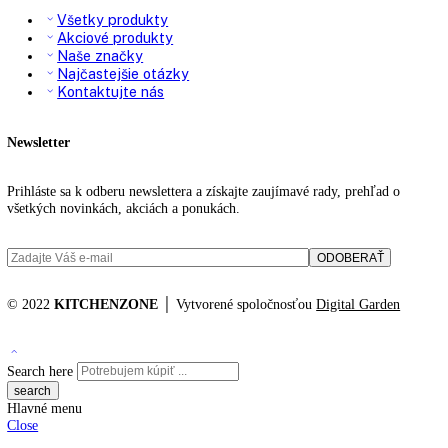
VarioSpace:
áno
Miska na ľadové kocky:
Miska na ľadové kocky s vekom
IceMaker:
—
Dizajn odkladacieho
Premium GlassLine
priečinku vo dverách:
Zámok displeja:
možnosť nastavenia na spotrebiči
Katalógové číslo:
IXCC 5165
Kategórií:
Vstavané americké chladnič
Značka:
top funkcie
KITCHENZONE profesionál v oblasti gastro techniky
+421 910 644 244
info@kitchenzone.sk
www.kitchenzone.sk