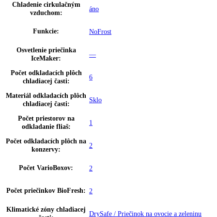
Hmotnosť (bez balenia):
10 kg
,
70
Ovládanie:
advanced UI
Teplotný rozsah mraziacej
-15 °C až -26 °C
časti:
Ukazovateľ teploty:
Chladiaca a mraziaca časť
Doraz dverí:
vľavo s možnosťou výmeny
možnosť nastavenia na spotrebiči a
Dverový poplach, chladenie:
prostredníctvom aplikácie
možnosť nastavenia na spotrebiči a
SuperCool:
prostredníctvom aplikácie
možnosť nastavenia na spotrebiči a
SuperFrost:
prostredníctvom aplikácie