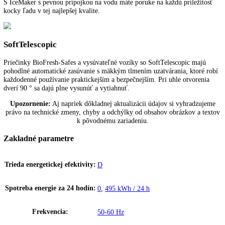
Tešte sa z optimálneho dimenzovaného vnútorného priestoru: Sveteln
stĺpiky LightTower ukazujú potraviny v najlepšom svetle a sú umiest
tak, že naplnená chladnička je vždy osvetlená na veľkej ploche. Vzh
na to, že stĺpiky LightTower sú integrované do povrchu bočných stien
navyše zostane dostatok miesta na potraviny.
SmartDevice
Pri zariadeniach Liebherr s nápisom „SmartDevice“ umožňuje
SmartDeviceBox ovládanie zariadenia a využívanie ďalších služieb ce
počítač a mobilné koncové zariadenia. SmartDeviceBox sa dá objedna
príslušenstvo. U niektorých zariadeniach je SmartDeviceBox už
integrovaný, viete to rozpoznať podľa písmena „i“ v názve zariadenia
napríklad „KBi 4350“.
IceMaker s pevnou prípojkou vody
S IceMaker s pevnou prípojkou na vodu máte poruke na každú príleži
kocky ľadu v tej najlepšej kvalite.