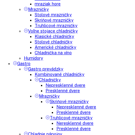
Vstavané americké chladničky
Voľne stojace spotrebiče
Side-By-Side chladničky
Kombinované chladničky
mraziak dole
mraziak hore
Mrazničky
Stolové mrazničky
Skriňové mrazničky
Truhlicové mrazničky
Voľne stojace chladničky
Klasické chladničky
Stolové chladničky
Americké chladničky
Chladnička na víno
Humidory
Gastro
Gastro prevádzky
Kombinované chladničky
Chladničky
Nepresklenné dvere
Presklenné dvere