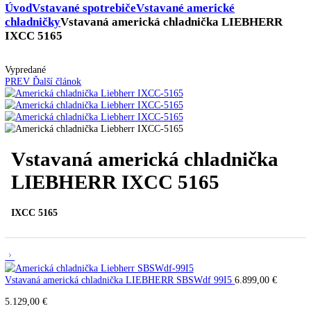
Skladovanie výbušných látok
Kávovary
Automatické kávovary
Kavovary pakove
Kávy
Uncategorized
Úvod
Vstavané spotrebiče
Vstavané americké
chladničky
Vstavaná americká chladnička LIEBHER
IXCC 5165
Vypredané
PREV
Ďalší článok