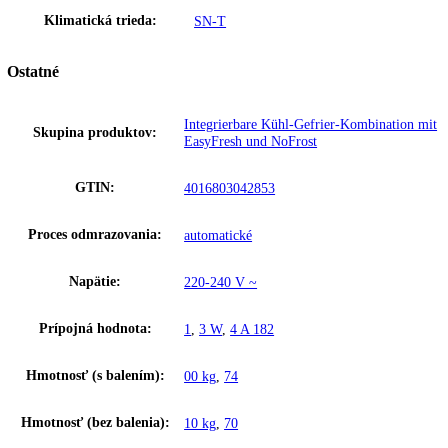
SoftTelescopic
Priečinky BioFresh-Safes a vysúvateľné vozíky so SoftTelescopic ma
pohodlné automatické zasúvanie s mäkkým tlmením uzatvárania, ktor
každodenné používanie praktickejším a bezpečnejším. Pri uhle otvore
dverí 90 ° sa dajú plne vysunúť a vytiahnuť.
Upozornenie:
Aj napriek dôkladnej aktualizácii údajov si vyhradz
právo na technické zmeny, chyby a odchýlky od obsahov obrázkov a 
k pôvodnému zariadeniu.
Zakladné parametre
Trieda energetickej efektivity:
D
Spotreba energie za 24 hodín:
0
,
495 kWh / 24 h
Frekvencia:
50-60 Hz