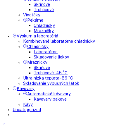
Mrazničky
Skriňové mrazničky
Nepresklenné dvere
Presklenné dvere
Truhlicové mrazničky
Neresklenné dvere
Presklenné dvere
Chladnie nápojov
Skriňové
Truhlicové
Vinotéky
Pekárne
Chladničky
Mrazničky
Výskum a laboratóriá
Kombinované laboratórne chladničky
Chladničky
Laboratórne
Skladovanie liekov
Mrazničky
Skriňové
Truhlicové -45 °C
Ultra nízka teplota -86 °C