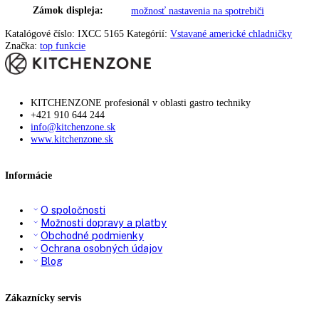
Počet VarioBoxov:
2
Počet priečinkov BioFresh:
2
Klimatické zóny chladiacej
DrySafe / Priečinok na ovocie a zelen
časti:
Uhol otvorenia dverí:
115°
Spotreba energie za rok:
181,40 kWh/ročne
Technológia chladenia:
NoFrost
Doba skladovania pri
00 h
,
9
poruche:
Zásuvky OpenStage:
—