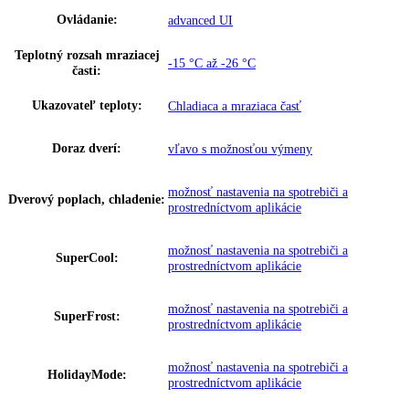
Klimatická trieda:
SN-T
Ostatné
Integrierbare Kühl-Gefrier-Kombinati
Skupina produktov:
EasyFresh und NoFrost
GTIN:
4016803042853
Proces odmrazovania:
automatické
Napätie:
220-240 V ~
Prípojná hodnota:
1
,
3 W
,
4 A 182
Hmotnosť (s balením):
00 kg
,
74