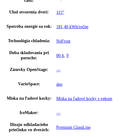
možnosť nastavenia na spotrebiči a
HolidayMode:
prostredníctvom aplikácie
Chladenie cirkulačným
áno
vzduchom:
Funkcie:
NoFrost
Osvetlenie priečinka
—
IceMaker:
Počet odkladacích plôch
6
chladiacej časti:
Materiál odkladacích plôch
Sklo
chladiacej časti:
Počet priestorov na
1
odkladanie fliaš:
Počet odkladacích plôch na
2
konzervy: