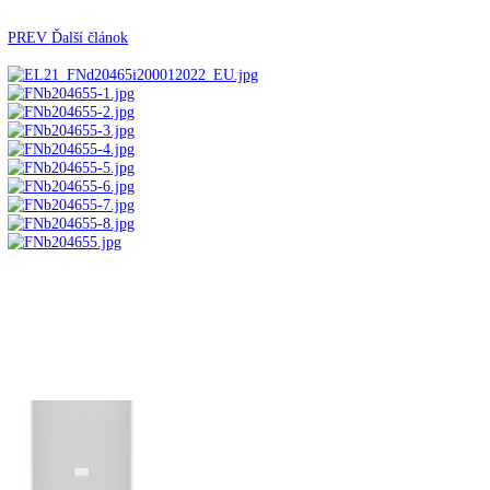
Automatické kávovary
Kavovary pakove
Kávy
Uncategorized
Úvod
Voľne stojace spotrebiče
Mrazničky
Voľne stoja
mraznička s NoFrost FNd 465i-22
PREV
Ďalší článok