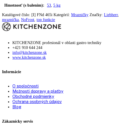
Doraz dverí:
vpravo s možnosťou výmeny
Zmena strany otvárania
možná samostatne
dverí:
Uhol otvorenia dverí:
115°
Tesnenie dverí:
vymeniteľné
Výškovo nastavovacie
2
pätky:
Prepravné rúčky:
Vpredu a vzadu
Prepravné valčeky
vzadu:
Vetranie:
ppredné vetranie