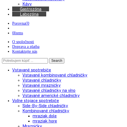
Chladničky na víno
Kávovary
Automatické kávovary
Kávy
Gastrozóna
Labozóna
Porovnať
0
0
Items
O spoločnosti
Doprava a platba
Kontaktujte nás
Search
Search
here
Vstavané spotrebiče
Vstavané kombinované chladničky
Vstavané chladničky
Vstavané mrazničky
Vstavané chladničky na víno
Vstavané americké chladničky
Voľne stojace spotrebiče