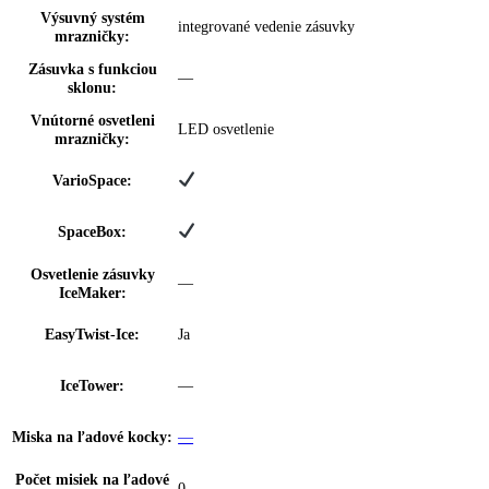
NightMode:
—
Zámok displeja:
možnosť nastavenia na spotrebiči
Rozsah teploty
-15 °C až -28 °C
chladničky:
Technológia chladenia:
NoFrost
Pozícia mraziacej časti:
—
Proces odmrazovania:
automatické
Mraziaca kapacita za
00 kg / 24 h, 16
24hod:
Počet zásuviek
5
mrazničky:
Z toho teleskopický