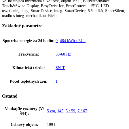
Ďalšie informácie
K stiahnutiu
NoFrost
Pri NoFrost sa zamrazený tovar zmrazuje s vychladeným cirkulujúci
vzduchom a vlhkosť vzduchu sa odvádza preč. Mraziaci priestor tak o
vždy bez námrazy a na potravinách sa nevytvorí vrstva ľadu.
Upozornenie:
Aj napriek dôkladnej aktualizácii údajov si vyhradz
právo na technické zmeny, chyby a odchýlky od obsahov obrázkov a 
k pôvodnému zariadeniu.
Voľne stojaca mraznička s NoFrost, objem 199l , BluPerformance,
Touch&Swipe Display, EasyTwist Ice, FrostProtect – 15°C, LED
osvetlenie, integ. SmartDevice, integ. SmartDevice, 5 šuplíků, SuperS
madlo s integ. mechanikou, Biela
Zakladné parametre