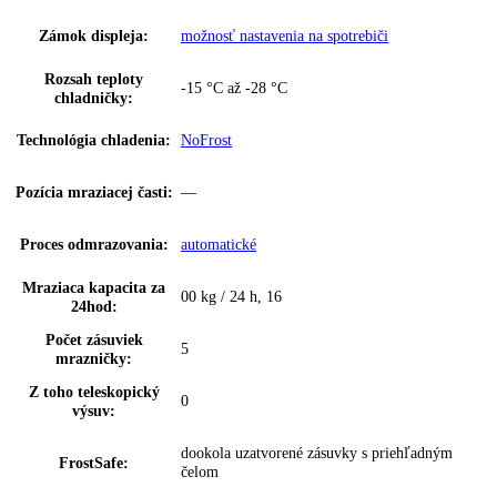
Napätie:
220-240 V ~
2
,
4“ TFT farebný displej
,
displej Touch 
Ovládanie:
Swipe
Regulovateľné chl.
1
okruhy:
Ukazovateľ teploty:
Mraziaca časť
možnosť nastavenia na spotrebiči a
SuperFrost:
prostredníctvom aplikácie
Dverový poplach,
možnosť nastavenia na spotrebiči a
zmrazovanie:
prostredníctvom aplikácie
BottleTimer:
možnosť nastavenia prostredníctvom aplik
IceCubeTimer:
—