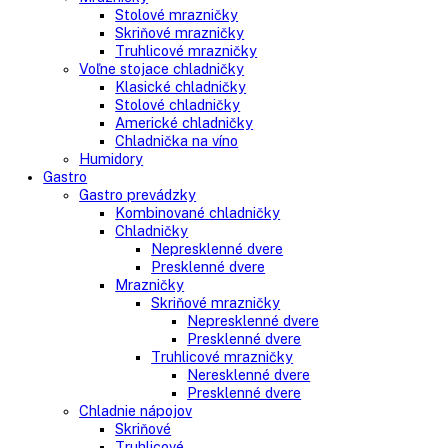
Side-By-Side chladničky
Kombinované chladničky
mraziak dole
mraziak hore
Mrazničky
Stolové mrazničky
Skriňové mrazničky
Truhlicové mrazničky
Voľne stojace chladničky
Klasické chladničky
Stolové chladničky
Americké chladničky
Chladnička na víno
Humidory
Gastro
Gastro prevádzky
Kombinované chladničky
Chladničky
Nepresklenné dvere
Presklenné dvere
Mrazničky
Skriňové mrazničky