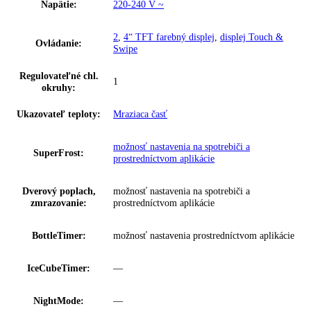
IceMaker:
Nie
Riešenie zosieťovania:
integrované, pevne zabudované
Skupina produktov:
Voľne stojaca mraznička s NoFrost
GTIN:
4016803131212
Series:
Prime
Spotreba energie za rok:
177 kWh/ročne
Trieda emisií hluku:
B
Prípojná hodnota:
1
,
3 A 264
,
6 W