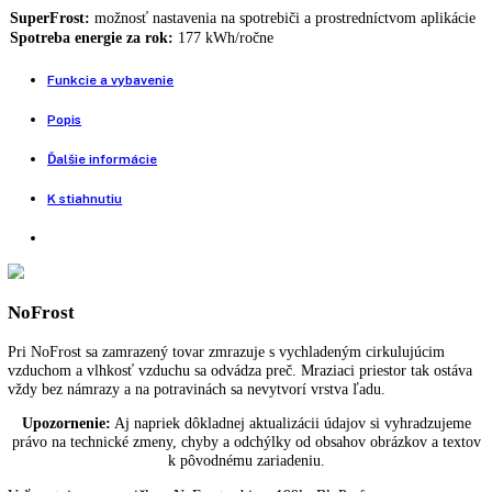
Voľne stojaca mraznička s NoFrost GN 52Vd2i
799,00
€
Voľne stojaca mraznička s NoFrost FNd 505i-22
1.249,00
€
1.199,00
€
Voľne stojaca mraznička s NoFrost
Voľne
+
-
stojaca
Pridať do košíka
BUY NOW
mraznička
s
Porovnať tento produkt
NoFrost
FNd
SuperFrost:
možnosť nastavenia na spotrebiči a prostredníctvom apl
465i-
Spotreba energie za rok:
177 kWh/ročne
22
quantity
Funkcie a vybavenie
Popis