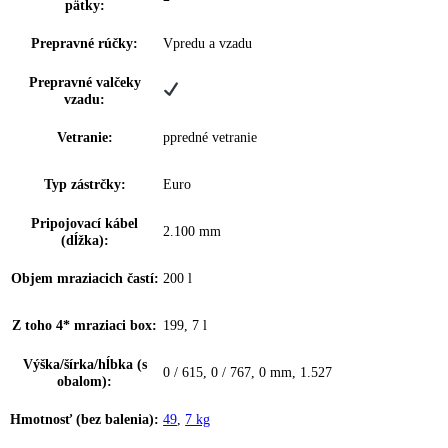
InteriorFit:
—
Materiál dverí:
oceľ
Materiál políc
—
mrazničky:
Farba krytu:
Biely
Farba dverí:
Biely
Materiál bočných stien:
Oceľ
Rukoväť:
Páková rukoväť
EasyOpen:
Pomôcka pri zatváraní: