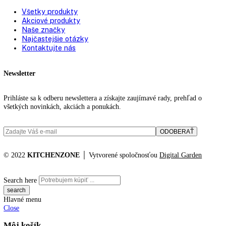
Typ zástrčky:
Euro
Pripojovací kábel
2.100 mm
(dĺžka):
Objem mraziacich častí:
200 l
Z toho 4* mraziaci box:
199, 7 l
Výška/šírka/hĺbka (s
0 / 615, 0 / 767, 0 mm, 1.527
obalom):
Hmotnosť (bez balenia):
49
,
7 kg
Hmotnosť (s balením):
53
,
5 kg
Katalógové číslo:
[I] FNd 465i
Kategórií:
Mrazničky
Značky:
Liebher
mraznička
,
NoFrost
,
top funkcie