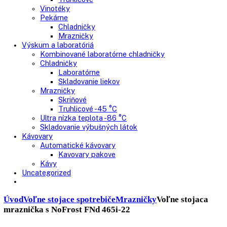
Nepresklenné dvere
Presklenné dvere
Truhlicové mrazničky
Neresklenné dvere
Presklenné dvere
Chladnie nápojov
Skriňové
Truhlicové
Vinotéky
Pekárne
Chladničky
Mrazničky
Výskum a laboratóriá
Kombinované laboratórne chladničky
Chladničky
Laboratórne
Skladovanie liekov
Mrazničky
Skriňové
Truhlicové -45 °C
Ultra nízka teplota -86 °C
Skladovanie výbušných látok
Kávovary