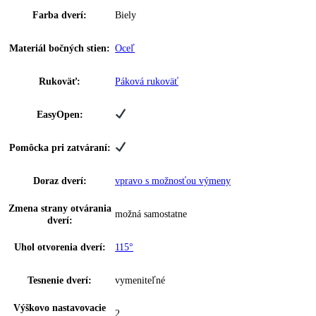
IceTower:
—
Miska na ľadové kocky:
—
Počet misiek na ľadové
0
kocky:
Počet vodných filtrov:
0
Počet chl.
2
akumulátorov:
Počet zmrazovacích
1
dosiek:
Hviezdičkové označenie:
4
Doba skladovania pri
16 h
poruche: