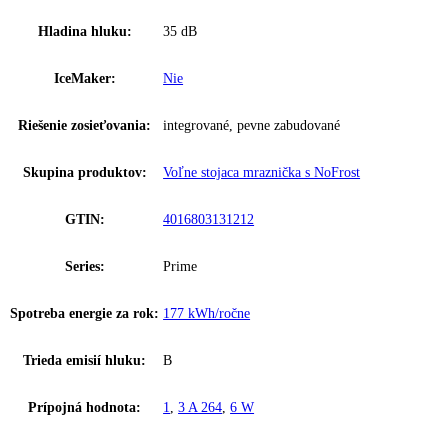
Spotreba energie za 24 hodín:
0
,
484 kWh / 24 h
Frekvencia:
50-60 Hz
Klimatická trieda:
SN-T
Počet teplotných zón:
1
Ostatné
Vonkajšie rozmery (V/
5 cm
,
145
,
5 / 59
,
7 / 67
Š/H):
Celkový objem:
199 l
Hladina hluku:
35 dB