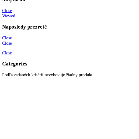
KITCHENZONE profesionál v oblasti gastro techniky
+421 910 644 244
info@kitchenzone.sk
www.kitchenzone.sk
Informácie
O spoločnosti
Možnosti dopravy a platby
Obchodné podmienky
Ochrana osobných údajov
Blog
Zákaznícky servis
Všetky produkty
Akciové produkty
Naše značky
Najčastejšie otázky