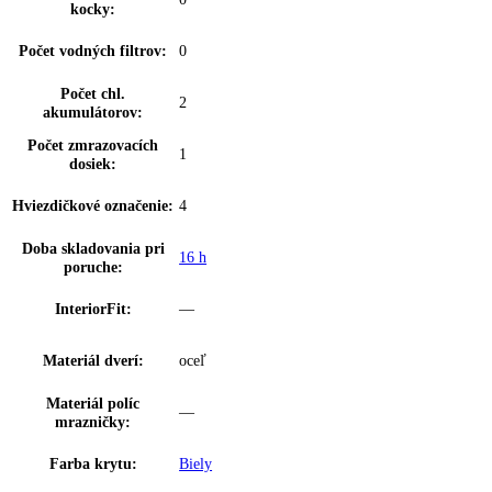
0
výsuv:
dookola uzatvorené zásuvky s priehľadný
FrostSafe:
čelom
Výsuvný systém
integrované vedenie zásuvky
mrazničky:
Zásuvka s funkciou
—
sklonu:
Vnútorné osvetleni
LED osvetlenie
mrazničky:
VarioSpace:
SpaceBox:
Osvetlenie zásuvky
—
IceMaker:
EasyTwist-Ice:
Ja