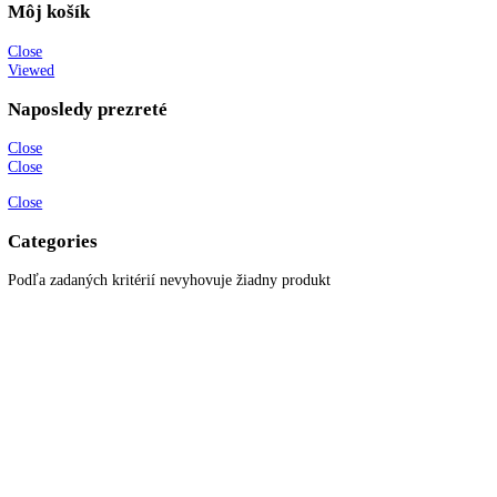
info@kitchenzone.sk
www.kitchenzone.sk
Informácie
O spoločnosti
Možnosti dopravy a platby
Obchodné podmienky
Ochrana osobných údajov
Blog
Zákaznícky servis
Všetky produkty
Akciové produkty
Naše značky
Najčastejšie otázky
Kontaktujte nás