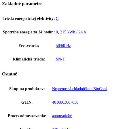
SmartSteel výrazne znižuje viditeľnosť odtlačkov prstov. Vďaka ďal
zušľachteniu ušľachtilej ocele sa povrchy zo SmartSteel mimoriadne 
čistia a sú výrazne odolnejšie proti poškrabaniu.
BioCool
Box BioCool umožňuje reguláciu vlhkosti v chladiacej časti, aby ste
predĺžili čerstvosť ovocia a zeleniny. Pre dobrý prehľad a pohodlnú
manipuláciu je uložený na valčekoch s ľahkým chodom alebo na kval
teleskopickom vyťahovaní. Vlhkosť sa reguluje cez posuvný regulátor
Softsystem
Do dverí integrovaný SoftSystem stlmí pohyb dverí pri zatváraní a aj 
plnom naložení dverí zaručuje mimoriadne mäkké zatváranie.
Upozornenie:
Aj napriek dôkladnej aktualizácii údajov si vyhradz
právo na technické zmeny, chyby a odchýlky od obsahov obrázkov a 
k pôvodnému zariadeniu.