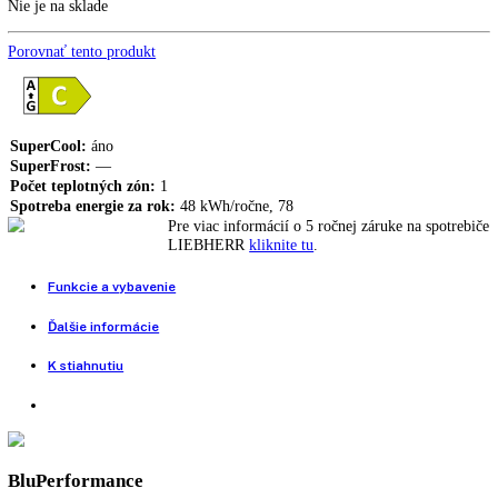
LIEBHERR SKBes 4370 s BioFresh, nerezová
1.804,00
€
LIEBHERR SKBbs 4370 s BioFresh, čierny nerez
1.899,00
€
1.614,00
€
BluPerformance, BioCool, 2,4‘‘ farebný displej, GlassLine, Rukoväť 
integrovanou mechanikou otvárania, PowerCooling, SmartDevice,
SmartSteel, Softsystem, SuperCool
Nie je na sklade
Porovnať tento produkt
SuperCool:
áno
SuperFrost:
—
Počet teplotných zón:
1