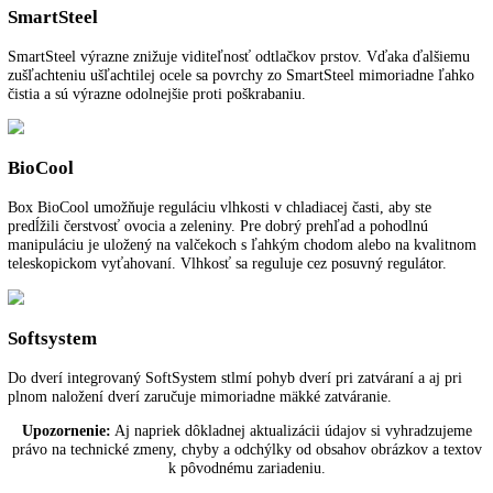
PowerCooling
Výkonný systém PowerCooling sa postará o rýchle vychladenie čerst
uloženého tovaru a rovnomernú teplotu chladenia v celom interiéri. Fi
aktívneho uhlia FreshAir integrovaný vo ventilátore čistí cirkulujúci
a viaže nepríjemné pachy. Funkcia pripomienok v riadení indikuje, k
treba vymeniť filter.
SmartDevice
Pri zariadeniach Liebherr s nápisom „SmartDevice“ umožňuje
SmartDeviceBox ovládanie zariadenia a využívanie ďalších služieb ce
počítač a mobilné koncové zariadenia. SmartDeviceBox sa dá objedna
príslušenstvo. U niektorých zariadeniach je SmartDeviceBox už
integrovaný, viete to rozpoznať podľa písmena „i“ v názve zariadenia
napríklad „KBi 4350“.
SmartSteel