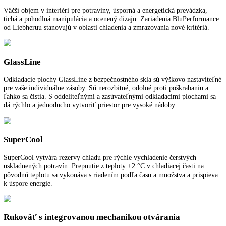
Spotreba energie za rok:
48 kWh/ročne, 78
Pre viac informácií o 5 ročnej záruke na spo
LIEBHERR
kliknite tu
.
Funkcie a vybavenie
Ďalšie informácie
K stiahnutiu
BluPerformance
Väčší objem v interiéri pre potraviny, úsporná a energetická prevádzk
tichá a pohodlná manipulácia a ocenený dizajn: Zariadenia BluPerfo
od Liebheruu stanovujú v oblasti chladenia a zmrazovania nové kritér
GlassLine