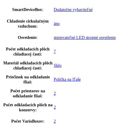
Materiál bočných stien:
Ušľachtilá oceľ so SmartSteel
Farba krytu:
Nerezová
Doraz dverí:
vpravo s možnosťou výmeny
Hliníková tyčová rukoväť s integrovan
Rukoväť:
mechanikou otvárania
Regulovateľné chladiace
1
okruhy:
Teplotné zóny:
1
Dverový poplach:
Optický a zvukový
Detská poistka:
áno