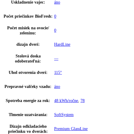
SuperCool:
áno
SuperFrost:
—
HolidayMode:
áno
SmartDeviceBox:
Dodatočne vybaviteľné
Chladenie cirkulačným
áno
vzduchom:
Osvetlenie:
stmievateľné LED stropné osvetlenie
Počet odkladacích plôch
7
chladiacej časti:
Materiál odkladacích plôch
Sklo
chladiacej časti:
Priečinok na odkladanie
Polička na fľaše