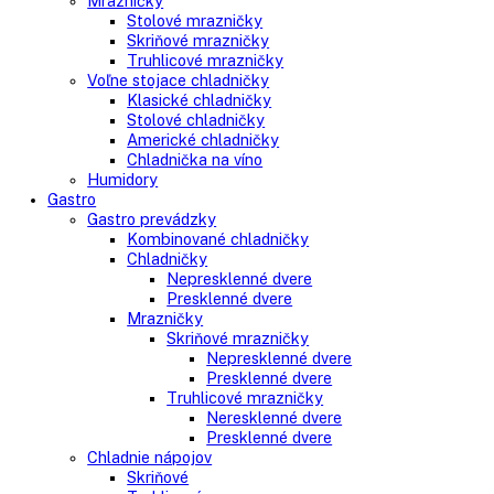
Voľne stojace spotrebiče
Side-By-Side chladničky
Kombinované chladničky
mraziak dole
mraziak hore
Mrazničky
Stolové mrazničky
Skriňové mrazničky
Truhlicové mrazničky
Voľne stojace chladničky
Klasické chladničky
Stolové chladničky
Americké chladničky
Chladnička na víno
Humidory
Gastro
Gastro prevádzky
Kombinované chladničky
Chladničky
Nepresklenné dvere
Presklenné dvere
Mrazničky
Skriňové mrazničky