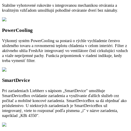
Odkladacie plochy GlassLine z bezpečnostného skla sú výškovo nasta
pre vaše individuálne zásoby. Sú nerozbitné, odolné proti poškrabaniu
ľahko sa čistia. S oddeliteľnými a zasúvateľnými odkladacími plocha
dá rýchlo a jednoducho vytvoriť priestor pre vysoké nádoby.
SuperCool
SuperCool vytvára rezervy chladu pre rýchle vychladenie čerstvých
uskladnených potravín. Prepnutie z teploty +2 °C v chladiacej časti n
pôvodnú teplotu sa vykonáva s riadením podľa času a množstva a pris
k úspore energie.
Rukoväť s integrovanou mechanikou otvárania
Stabilne vyhotovené rukoväte s integrovanou mechanikou otvárania a
kvalitným vzhľadom umožňujú pohodlné otváranie dverí bez námahy