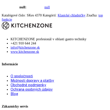
fliaš:
Počet priestorov na
2
odkladanie fliaš:
Počet odkladacích plôch na
2
konzervy:
Počet VarioBoxov:
2
Uskladnenie vajec:
áno
Počet priečinkov BioFresh:
0
Počet misiek na ovocie/
0
zeleninu:
dizajn dverí:
HardLine
Stolová doska
—
odoberateľná: