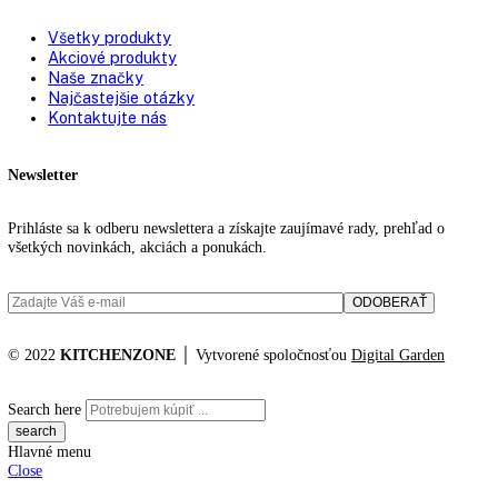
Uhol otvorenia dverí:
115°
Prepravné valčeky vzadu:
áno
Spotreba energie za rok:
48 kWh/ročne
,
78
Tlmenie uzatvárania:
SoftSystem
Dizajn odkladacieho
Premium GlassLine
priečinku vo dverách:
null:
null
Katalógové číslo:
SKes 4370
Kategórií:
Klasické chladničky
Značka:
funkcie
KITCHENZONE profesionál v oblasti gastro techniky
+421 910 644 244