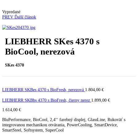
Kávovary
Automatické kávovary
Kavovary pakove
Kávy
Uncategorized
Úvod
Voľne stojace spotrebiče
Voľne stojace
chladničky
Klasické chladničky
LIEBHERR SKes 4370
BioCool, nerezová
Vypredané
PREV
Ďalší článok
LIEBHERR SKes 4370 s
BioCool, nerezová
SKes 4370