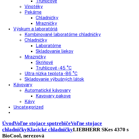
Nepresklenné dvere
Presklenné dvere
Truhlicové mrazničky
Neresklenné dvere
Presklenné dvere
Chladnie nápojov
Skriňové
Truhlicové
Vinotéky
Pekárne
Chladničky
Mrazničky
Výskum a laboratóriá
Kombinované laboratórne chladničky
Chladničky
Laboratórne
Skladovanie liekov
Mrazničky
Skriňové
Truhlicové -45 °C
Ultra nízka teplota -86 °C
Skladovanie výbušných látok