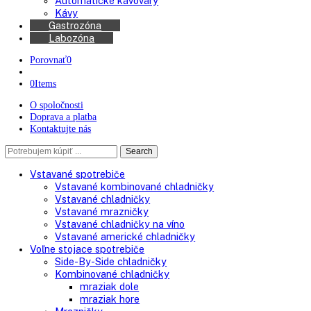
Chladničky na víno
Kávovary
Automatické kávovary
Kávy
Gastrozóna
Labozóna
Porovnať
0
0
Items
O spoločnosti
Doprava a platba
Kontaktujte nás
Search
Search
here
Vstavané spotrebiče
Vstavané kombinované chladničky
Vstavané chladničky
Vstavané mrazničky
Vstavané chladničky na víno
Vstavané americké chladničky