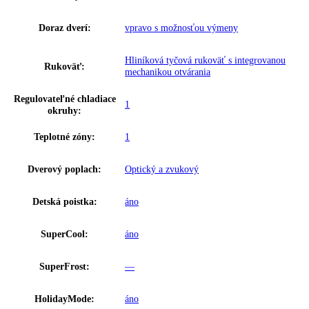
Napätie:
220-240 V ~
Prípojná hodnota:
1
,
2 A
Vonkajšie rozmery (V/Š/H):
185 / 60 / 66
,
5 cm
Hmotnosť (s balením):
70 kg
,
79
Hmotnosť (bez balenia):
30 kg
,
75
2
,
4“ dotykový TFT displej farebný s
Ovládanie:
digitálnym ukazovateľom teploty
Ukazovateľ teploty:
Chladiaca časť
Varovný signál pri
Optický a zvukový
poruche: