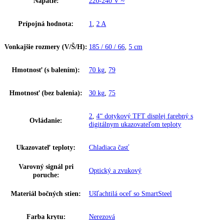
Zakladné parametre
Trieda energetickej efektivity:
C
Spotreba energie za 24 hodín:
0
,
215 kWh / 24 h
Frekvencia:
50/60 Hz
Klimatická trieda:
SN-T
Ostatné
Skupina produktov:
Neprenosná chladnička s BioCool
GTIN:
4016803067658
Proces odmrazovania:
automatické