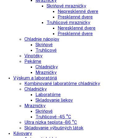
mraziak hore
Mrazničky
Stolové mrazničky
Skriňové mrazničky
Truhlicové mrazničky
Voľne stojace chladničky
Klasické chladničky
Stolové chladničky
Americké chladničky
Chladnička na víno
Humidory
Gastro
Gastro prevádzky
Kombinované chladničky
Chladničky
Nepresklenné dvere
Presklenné dvere
Mrazničky
Skriňové mrazničky
Nepresklenné dvere
Presklenné dvere
Truhlicové mrazničky