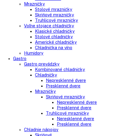
Voľne stojace spotrebiče
Side-By-Side chladničky
Kombinované chladničky
mraziak dole
mraziak hore
Mrazničky
Stolové mrazničky
Skriňové mrazničky
Truhlicové mrazničky
Voľne stojace chladničky
Klasické chladničky
Stolové chladničky
Americké chladničky
Chladnička na víno
Humidory
Gastro
Gastro prevádzky
Kombinované chladničky
Chladničky
Nepresklenné dvere
Presklenné dvere
Mrazničky