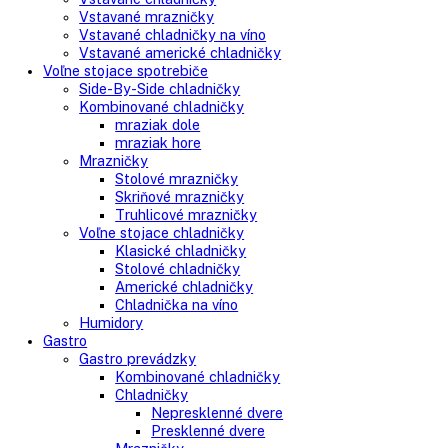
LIEBHERR F 913
Efektívny chladiaci systém, Ekologické chladiace prostriedky, 
1.116,00
€
Do košíka
AVAILABILITY:
In stock
Close
Kategórie
Vstavané spotrebiče
Vstavané kombinované chladničky
Vstavané chladničky
Vstavané mrazničky
Vstavané chladničky na víno
Vstavané americké chladničky
Voľne stojace spotrebiče
Side-By-Side chladničky
Kombinované chladničky
mraziak dole