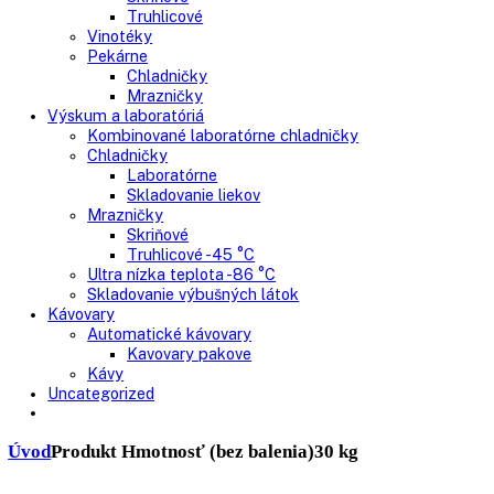
Skriňové mrazničky
Nepresklenné dvere
Presklenné dvere
Truhlicové mrazničky
Neresklenné dvere
Presklenné dvere
Chladnie nápojov
Skriňové
Truhlicové
Vinotéky
Pekárne
Chladničky
Mrazničky
Výskum a laboratóriá
Kombinované laboratórne chladničky
Chladničky
Laboratórne
Skladovanie liekov
Mrazničky
Skriňové
Truhlicové -45 °C
Ultra nízka teplota -86 °C
Skladovanie výbušných látok