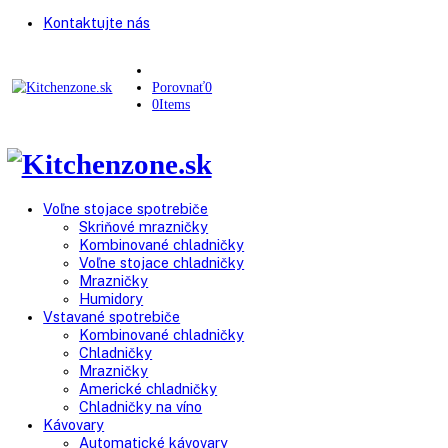
Kontaktujte nás
Porovnať
0
0
Items
Voľne stojace spotrebiče
Skriňové mrazničky
Kombinované chladničky
Voľne stojace chladničky
Mrazničky
Humidory
Vstavané spotrebiče
Kombinované chladničky
Chladničky
Mrazničky
Americké chladničky