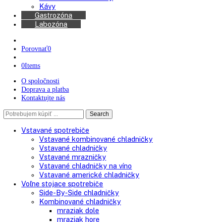
Chladničky na víno
Kávovary
Automatické kávovary
Kávy
Gastrozóna
Labozóna
Porovnať
0
0
Items
O spoločnosti
Doprava a platba
Kontaktujte nás
Search
Search
here
Vstavané spotrebiče
Vstavané kombinované chladničky
Vstavané chladničky
Vstavané mrazničky
Vstavané chladničky na víno
Vstavané americké chladničky