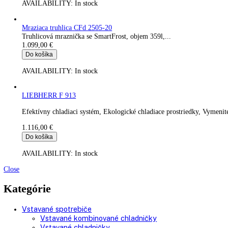
549,00
€
Do košíka
AVAILABILITY:
In stock
LIEBHERR EFI 1453 zmrzlinová presklenné oblé veko
Závesné koše, Vytvrdené jednovrstvové bezpečnostné sklo, Posu
1.048,00
€
Do košíka
AVAILABILITY:
In stock
Mraziaca truhlica CFd 2505-20
Truhlicová mraznička se SmartFrost, objem 359l,...
1.099,00
€
Do košíka
AVAILABILITY:
In stock