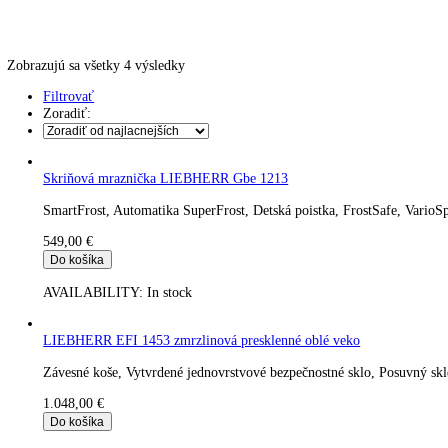
Kávovary
Automatické kávovary
Kavovary pakove
Kávy
Uncategorized
Úvod
Produkt Hmotnosť (bez balenia)
30 kg
Zobrazujú sa všetky 4 výsledky
Filtrovať
Zoradiť:
Skriňová mraznička LIEBHERR Gbe 1213
SmartFrost, Automatika SuperFrost, Detská poistka, FrostSafe,