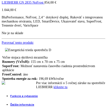
LIEBHERR GN 4135 NoFrost
GN 4135
LIEBHERR GNi 4335 wifi
1.139,00
€
LIEBHERR GN 2835 NoFrost
854,00
€
1.044,00
€
BluPerformance, NoFrost, 2,4‘‘ dotykový displej, Rukoväť s integro
mechanikou otvárania, LED, SmartDevice, Ukazovateľ stavu, SuperF
Tesnenie dverí, VarioSpace
Nie je na sklade
Porovnať tento produkt