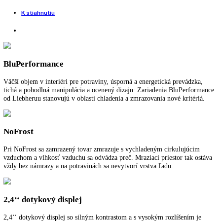
Voľne stojaca skriňová mraznička
Rozmery (VxŠxH):
155 cm x 70 cm x 75 cm
SuperFrost:
Možnosť nastavenia časového riadenia prostredníctvom
aplikácie
FrostControl:
áno
Spotreba energie za rok:
196,69 kWh/ročne
Pre viac informácií o 5 ročnej záruke na spo
LIEBHERR
kliknite tu
.
Funkcie a vybavenie
Ďalšie informácie
K stiahnutiu
BluPerformance