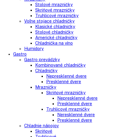
Side-By-Side chladničky
Kombinované chladničky
mraziak dole
mraziak hore
Mrazničky
Stolové mrazničky
Skriňové mrazničky
Truhlicové mrazničky
Voľne stojace chladničky
Klasické chladničky
Stolové chladničky
Americké chladničky
Chladnička na víno
Humidory
Gastro
Gastro prevádzky
Kombinované chladničky
Chladničky
Nepresklenné dvere
Presklenné dvere
Mrazničky
Skriňové mrazničky