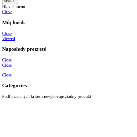
KITCHENZONE profesionál v oblasti gastro techniky
+421 910 644 244
info@kitchenzone.sk
www.kitchenzone.sk
Informácie
O spoločnosti
Možnosti dopravy a platby
Obchodné podmienky
Ochrana osobných údajov
Blog
Zákaznícky servis
Všetky produkty
Akciové produkty
Naše značky