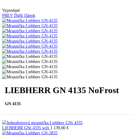
Automatické kávovary
Kavovary pakove
Kávy
Uncategorized
Úvod
Voľne stojace spotrebiče
Mrazničky
Skriňové
mrazničky
LIEBHERR GN 4135 NoFrost
Vypredané
PREV
Ďalší článok