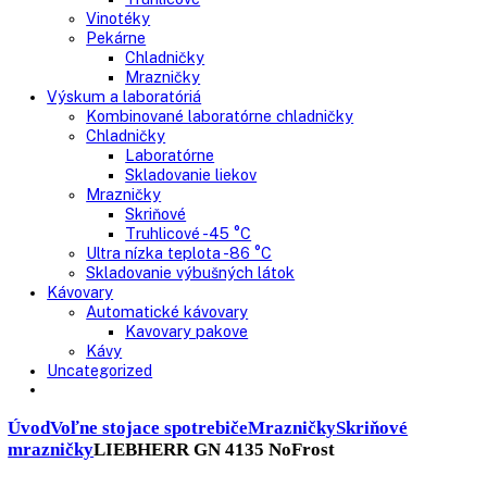
Nepresklenné dvere
Presklenné dvere
Truhlicové mrazničky
Neresklenné dvere
Presklenné dvere
Chladnie nápojov
Skriňové
Truhlicové
Vinotéky
Pekárne
Chladničky
Mrazničky
Výskum a laboratóriá
Kombinované laboratórne chladničky
Chladničky
Laboratórne
Skladovanie liekov
Mrazničky
Skriňové
Truhlicové -45 °C
Ultra nízka teplota -86 °C
Skladovanie výbušných látok
Kávovary