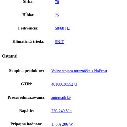
Ukazovateľ stavu
Ukazovateľ stavu na modeloch BluPerformance sa perfektne a nenáp
integruje do dverí zariadenia a vidíte ho rýchlo a jednoducho aj pri
zatvorených dverách. Modré svetlo signalizuje, že zariadenie pracuje 
chýb. Pri mimoriadnom stave bliká červená kontrolka a navyše sa roz
zvukový tón.
Upozornenie:
Aj napriek dôkladnej aktualizácii údajov si vyhradz
právo na technické zmeny, chyby a odchýlky od obsahov obrázkov a 
k pôvodnému zariadeniu.
Zakladné parametre
Trieda energetickej efektivity:
D
Spotreba energie za 24 hodín:
0
,
539 kWh / 24 h