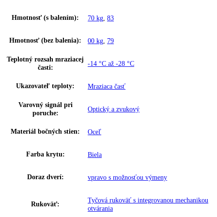
Výška:
155
Šírka:
70
Hĺbka:
75
Frekvencia:
50/60 Hz
Klimatická trieda:
SN-T
Ostatné
Skupina produktov:
Voľne stojaca mraznička s NoFrost
GTIN:
4016803055273
Proces odmrazovania:
automatické