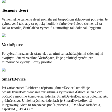
SuperFrost vytvára rezervy chladu pre zmrazenie čerstvých uskladne
potravín, ktoré je šetrné voči vitamínom. Prepnutie z teploty -32 °C v
mraziacej časti na pôvodnú teplotu sa vykonáva s riadením podľa času
množstva a prispieva k úspore energie.
Rukoväť s integrovanou mechanikou otvárania
Stabilne vyhotovené rukoväte s integrovanou mechanikou otvárania a
kvalitným vzhľadom umožňujú pohodlné otváranie dverí bez námahy
LED
Bezúdržbové, priestorovo úsporné a energeticky efektívne: LED svetl
dlhou životnosťou sa postarajú o dokonalé osvetlenie interiéru. Vďak
nízkemu sálaniu tepla sa čerstvé potraviny vždy ideálne skladujú.
Tesnenie dverí