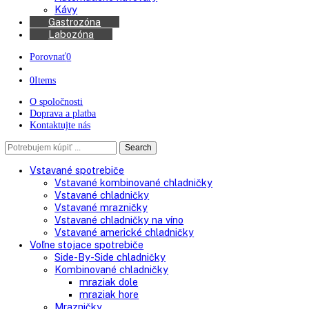
Chladničky na víno
Kávovary
Automatické kávovary
Kávy
Gastrozóna
Labozóna
Porovnať
0
0
Items
O spoločnosti
Doprava a platba
Kontaktujte nás
Search
Search
here
Vstavané spotrebiče
Vstavané kombinované chladničky
Vstavané chladničky
Vstavané mrazničky
Vstavané chladničky na víno
Vstavané americké chladničky
Voľne stojace spotrebiče