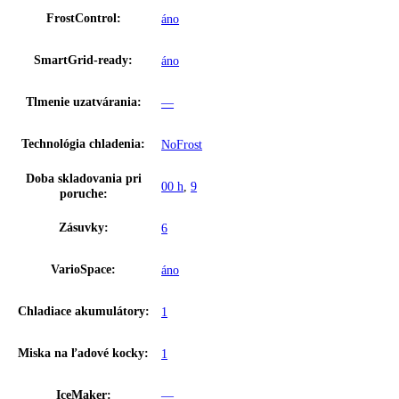
Farba krytu:
Biela
Doraz dverí:
vpravo s možnosťou výmeny
Tyčová rukoväť s integrovanou mecha
Rukoväť:
otvárania
Dverový poplach:
Optický a zvukový
Detská poistka:
áno
Možnosť nastavenia časového riadenia
SuperFrost:
prostredníctvom aplikácie
SmartDeviceBox:
Dodatočne vybaviteľné
Osvetlenie:
LED osvetlenie