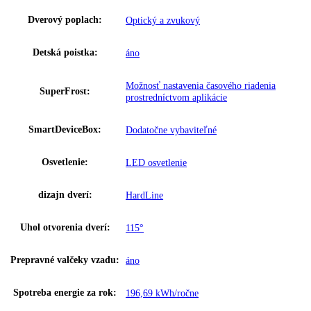
Napätie:
220-240 V ~
Prípojná hodnota:
1
,
3 A 286 W
Hmotnosť (s balením):
70 kg
,
83
Hmotnosť (bez balenia):
00 kg
,
79
Teplotný rozsah mraziacej
-14 °C až -28 °C
časti:
Ukazovateľ teploty:
Mraziaca časť
Varovný signál pri
Optický a zvukový
poruche:
Materiál bočných stien:
Oceľ