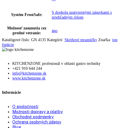
dizajn dverí:
HardLine
Uhol otvorenia dverí:
115°
Prepravné valčeky vzadu:
áno
Spotreba energie za rok:
196,69 kWh/ročne
FrostControl:
áno
SmartGrid-ready:
áno
Tlmenie uzatvárania:
—
Technológia chladenia:
NoFrost
Doba skladovania pri
00 h
,
9
poruche: