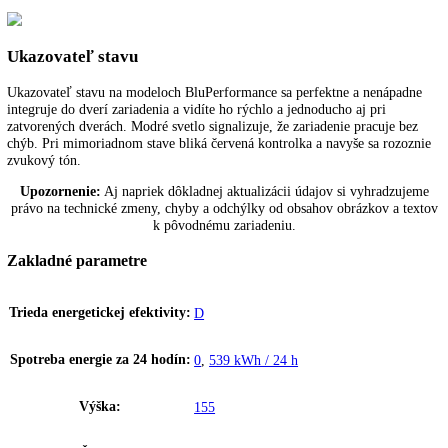
Vymeniteľné tesnenie dverí pomáha pri bezpečnom skladovaní potraví
vyhotovené tak, aby sa opticky hodilo k farbe dverí alebo skrine, dá s
ľahko nasadiť, čistiť alebo vymeniť a umožňuje tak dokonalú hygienu
VarioSpace
Po vybratí mraziacich zásuviek a za nimi sa nachádzajúcimi sklenený
dvojitými dnami vznikne VarioSpace, čo je praktický systém pre
mimoriadne vysoký úložný priestor.
SmartDevice
Pri zariadeniach Liebherr s nápisom „SmartDevice“ umožňuje
SmartDeviceBox ovládanie zariadenia a využívanie ďalších služieb ce
počítač a mobilné koncové zariadenia. SmartDeviceBox sa dá objedna
príslušenstvo. U niektorých zariadeniach je SmartDeviceBox už
integrovaný, viete to rozpoznať podľa písmena „i“ v názve zariadenia
napríklad „KBi 4350“.