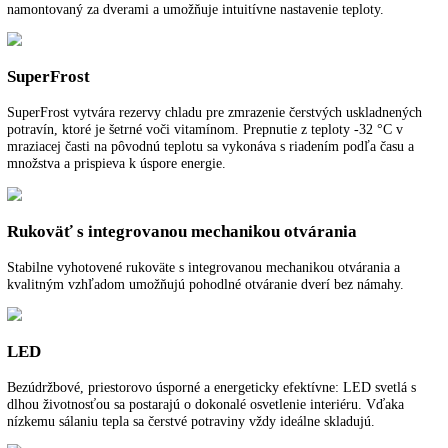
Väčší objem v interiéri pre potraviny, úsporná a energetická prevádzk
tichá a pohodlná manipulácia a ocenený dizajn: Zariadenia BluPerfo
od Liebheruu stanovujú v oblasti chladenia a zmrazovania nové kritér
NoFrost
Pri NoFrost sa zamrazený tovar zmrazuje s vychladeným cirkulujúci
vzduchom a vlhkosť vzduchu sa odvádza preč. Mraziaci priestor tak o
vždy bez námrazy a na potravinách sa nevytvorí vrstva ľadu.
2,4‘‘ dotykový displej
2,4‘‘ dotykový displej so silným kontrastom a s vysokým rozlíšením j
namontovaný za dverami a umožňuje intuitívne nastavenie teploty.
SuperFrost