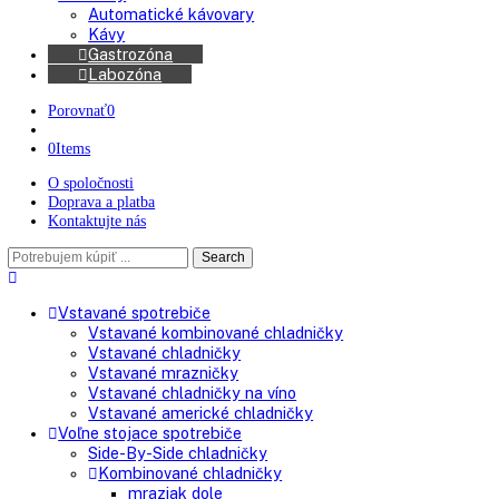
Americké chladničky
Chladničky na víno
Kávovary
Automatické kávovary
Kávy
Gastrozóna
Labozóna
Porovnať
0
0
Items
O spoločnosti
Doprava a platba
Kontaktujte nás
Search
Search
here
Vstavané spotrebiče
Vstavané kombinované chladničky
Vstavané chladničky
Vstavané mrazničky
Vstavané chladničky na víno