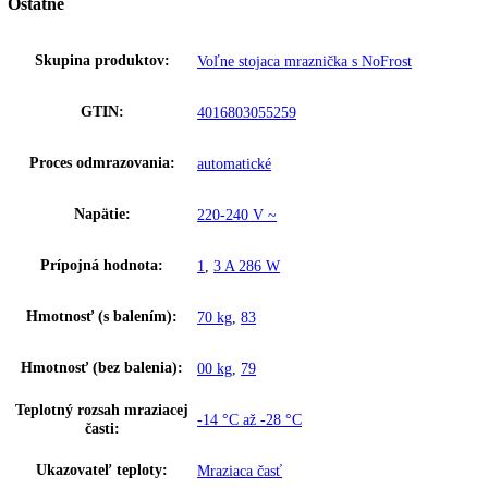
zvukový tón.
Upozornenie:
Aj napriek dôkladnej aktualizácii údajov si vyhradz
právo na technické zmeny, chyby a odchýlky od obsahov obrázkov a 
k pôvodnému zariadeniu.
Zakladné parametre
Trieda energetickej efektivity:
D
Spotreba energie za 24 hodín:
0
,
501 kWh / 24 h
Výška:
135
Šírka:
70
Hĺbka:
75
Frekvencia:
50/60 Hz