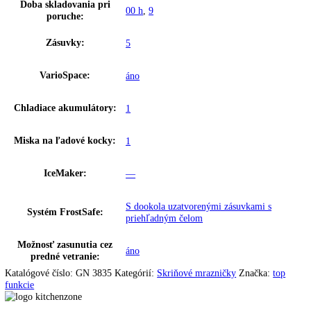
Dverový poplach:
Optický a zvukový
Detská poistka:
áno
Možnosť nastavenia časového riadenia
SuperFrost:
prostredníctvom aplikácie
SmartDeviceBox:
Dodatočne vybaviteľné
Osvetlenie:
LED osvetlenie
dizajn dverí:
HardLine
Uhol otvorenia dverí:
115°
Prepravné valčeky vzadu:
áno