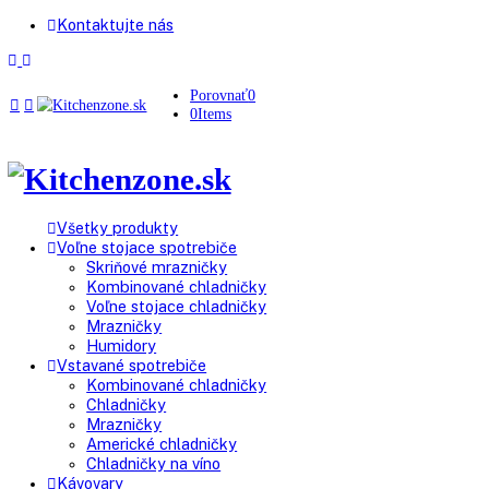
Kontaktujte nás
Porovnať
0
0
Items
Všetky produkty
Voľne stojace spotrebiče
Skriňové mrazničky
Kombinované chladničky
Voľne stojace chladničky
Mrazničky
Humidory
Vstavané spotrebiče
Kombinované chladničky
Chladničky
Mrazničky