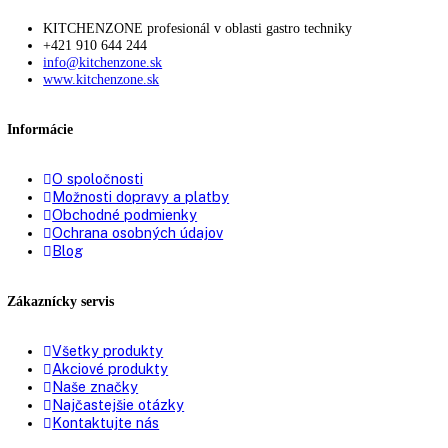
Spotreba energie za rok:
182,91 kWh/ročne
FrostControl:
áno
SmartGrid-ready:
áno
Tlmenie uzatvárania:
—
Technológia chladenia:
NoFrost
Doba skladovania pri
00 h
,
9
poruche:
Zásuvky:
5
VarioSpace:
áno
Chladiace akumulátory:
1