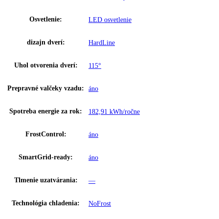
Hmotnosť (bez balenia):
00 kg
,
79
Teplotný rozsah mraziacej
-14 °C až -28 °C
časti:
Ukazovateľ teploty:
Mraziaca časť
Varovný signál pri
Optický a zvukový
poruche:
Materiál bočných stien:
Oceľ
Farba krytu:
Biela
Doraz dverí:
vpravo s možnosťou výmeny
Tyčová rukoväť s integrovanou mecha
Rukoväť:
otvárania