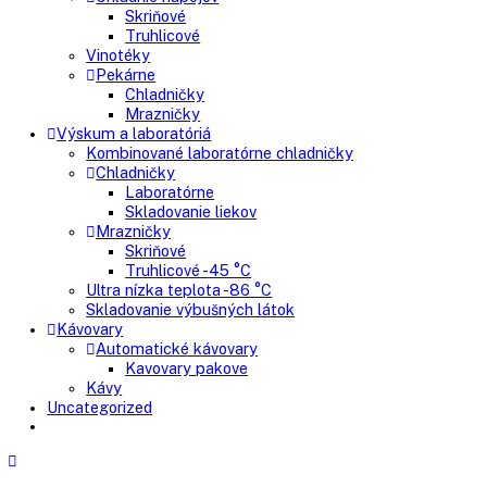
Mrazničky
Skriňové mrazničky
Nepresklenné dvere
Presklenné dvere
Truhlicové mrazničky
Neresklenné dvere
Presklenné dvere
Chladnie nápojov
Skriňové
Truhlicové
Vinotéky
Pekárne
Chladničky
Mrazničky
Výskum a laboratóriá
Kombinované laboratórne chladničky
Chladničky
Laboratórne
Skladovanie liekov
Mrazničky
Skriňové
Truhlicové -45 °C
Ultra nízka teplota -86 °C