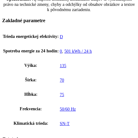
SmartDevice
Pri zariadeniach Liebherr s nápisom „SmartDevice“ umožňuje
SmartDeviceBox ovládanie zariadenia a využívanie ďalších služieb ce
počítač a mobilné koncové zariadenia. SmartDeviceBox sa dá objedna
príslušenstvo. U niektorých zariadeniach je SmartDeviceBox už
integrovaný, viete to rozpoznať podľa písmena „i“ v názve zariadenia
napríklad „KBi 4350“.
Ukazovateľ stavu
Ukazovateľ stavu na modeloch BluPerformance sa perfektne a nenáp
integruje do dverí zariadenia a vidíte ho rýchlo a jednoducho aj pri
zatvorených dverách. Modré svetlo signalizuje, že zariadenie pracuje 
chýb. Pri mimoriadnom stave bliká červená kontrolka a navyše sa roz