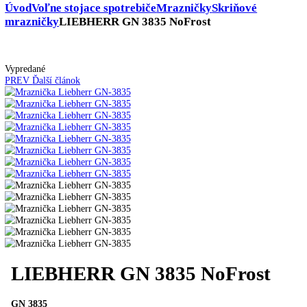
Skladovanie výbušných látok
Kávovary
Automatické kávovary
Kavovary pakove
Kávy
Uncategorized
Úvod
Voľne stojace spotrebiče
Mrazničky
Skriňové
mrazničky
LIEBHERR GN 3835 NoFrost
Vypredané
PREV
Ďalší článok