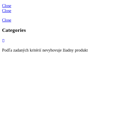
O spoločnosti
Možnosti dopravy a platby
Obchodné podmienky
Ochrana osobných údajov
Blog
Zákaznícky servis
Všetky produkty
Akciové produkty
Naše značky
Najčastejšie otázky
Kontaktujte nás
Newsletter
Prihláste sa k odberu newslettera a získajte zaujímavé rady, prehľad o