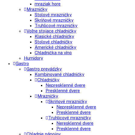
Vstavané americké chladničky
Voľne stojace spotrebiče
Side-By-Side chladničky
Kombinované chladničky
mraziak dole
mraziak hore
Mrazničky
Stolové mrazničky
Skriňové mrazničky
Truhlicové mrazničky
Voľne stojace chladničky
Klasické chladničky
Stolové chladničky
Americké chladničky
Chladnička na víno
Humidory
Gastro
Gastro prevádzky
Kombinované chladničky
Chladničky
Nepresklenné dvere
Presklenné dvere