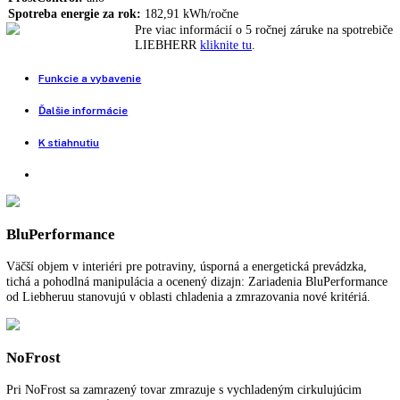
BluPerformance, NoFrost, 2,4‘‘ dotykový displej, Rukoväť s integro
mechanikou otvárania, LED, SmartDevice, Ukazovateľ stavu, SuperF
Tesnenie dverí, VarioSpace
Nie je na sklade
Porovnať tento produkt
Voľne stojaca skriňová mraznička
Rozmery (VxŠxH):
135 cm x 70 cm x 75 cm
SuperFrost:
Možnosť nastavenia časového riadenia prostredníctvom
aplikácie
FrostControl:
áno
Spotreba energie za rok:
182,91 kWh/ročne
Pre viac informácií o 5 ročnej záruke na spo
LIEBHERR
kliknite tu
.
Funkcie a vybavenie
Ďalšie informácie