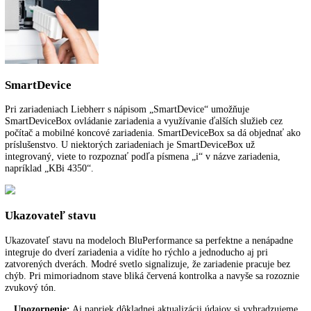
Bezúdržbové, priestorovo úsporné a energeticky efektívne: LED svetl
dlhou životnosťou sa postarajú o dokonalé osvetlenie interiéru. Vďak
nízkemu sálaniu tepla sa čerstvé potraviny vždy ideálne skladujú.
Tesnenie dverí
Vymeniteľné tesnenie dverí pomáha pri bezpečnom skladovaní potraví
vyhotovené tak, aby sa opticky hodilo k farbe dverí alebo skrine, dá s
ľahko nasadiť, čistiť alebo vymeniť a umožňuje tak dokonalú hygienu
VarioSpace
Po vybratí mraziacich zásuviek a za nimi sa nachádzajúcimi sklenený
dvojitými dnami vznikne VarioSpace, čo je praktický systém pre
mimoriadne vysoký úložný priestor.