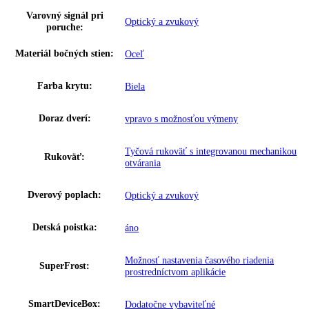
Klimatická trieda:
SN-T
Ostatné
Skupina produktov:
Voľne stojaca mraznička s NoFrost
GTIN:
4016803055259
Proces odmrazovania:
automatické
Napätie:
220-240 V ~
Prípojná hodnota:
1
,
3 A 286 W
Hmotnosť (s balením):
70 kg
,
83