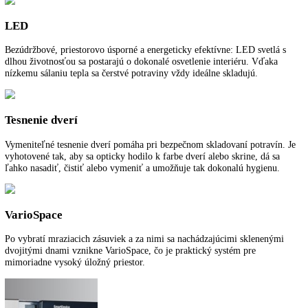
2,4‘‘ dotykový displej
2,4‘‘ dotykový displej so silným kontrastom a s vysokým rozlíšením j
namontovaný za dverami a umožňuje intuitívne nastavenie teploty.
SuperFrost
SuperFrost vytvára rezervy chladu pre zmrazenie čerstvých uskladne
potravín, ktoré je šetrné voči vitamínom. Prepnutie z teploty -32 °C v
mraziacej časti na pôvodnú teplotu sa vykonáva s riadením podľa času
množstva a prispieva k úspore energie.
Rukoväť s integrovanou mechanikou otvárania
Stabilne vyhotovené rukoväte s integrovanou mechanikou otvárania a
kvalitným vzhľadom umožňujú pohodlné otváranie dverí bez námahy
LED