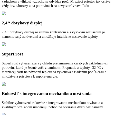
K stiahnutiu
BluPerformance
Väčší objem v interiéri pre potraviny, úsporná a energetická prevádzk
tichá a pohodlná manipulácia a ocenený dizajn: Zariadenia BluPerfo
od Liebheruu stanovujú v oblasti chladenia a zmrazovania nové kritér
NoFrost
Pri NoFrost sa zamrazený tovar zmrazuje s vychladeným cirkulujúci
vzduchom a vlhkosť vzduchu sa odvádza preč. Mraziaci priestor tak o
vždy bez námrazy a na potravinách sa nevytvorí vrstva ľadu.