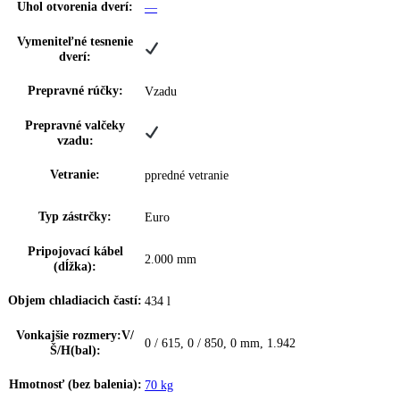
Materiál suchá zadná
Ušľachtilá oceľ so SmartSteel
stena:
Farba krytu:
Čierny
Materiál bočných stien:
Oceľ
Farba dverí:
Čierny
Materiál dverí:
plné dvere
Materiál vnútornej
grafitová sivá
,
Plastová
nádoby:
Materiál políc:
drevená vyťahovacia polička
Rukoväť:
Hliníková tyčová rukoväť
Samozatváracie dvere: