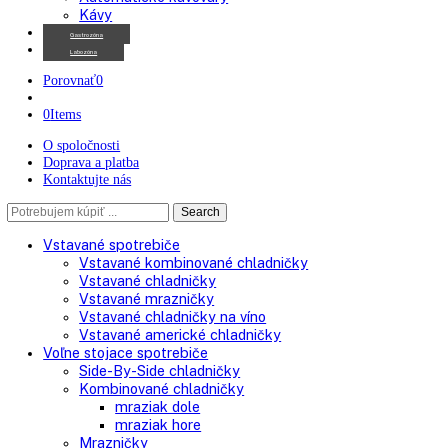
Chladničky na víno
Kávovary
Automatické kávovary
Kávy
Gastrozóna
Labozóna
Porovnať
0
0
Items
O spoločnosti
Doprava a platba
Kontaktujte nás
Search
Search
here
Vstavané spotrebiče
Vstavané kombinované chladničky
Vstavané chladničky
Vstavané mrazničky
Vstavané chladničky na víno
Vstavané americké chladničky
Voľne stojace spotrebiče