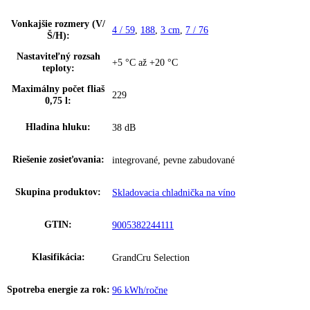
Vinotéka klimatizovaná, objem 433l, max.počet fliaš Bordeaux 0,75l
ks, materiál políc: bukové drevo, počet úložných plôch 6, TempProtec
Humidity Control, integrovaný SmartDevice, 1-zónová, Rozsah teplo
zón: +5 až +20°C, Plné dvere, zámok, hliníkové tyčové madlo, Černá
Zakladné parametre
Spotreba energie za 24 hodín:
0
,
263 kWh / 24 h
Frekvencia:
50/60 Hz
Klimatická trieda:
SN-T
Ostatné
Vonkajšie rozmery (V/
4 / 59
,
188
,
3 cm
,
7 / 76
Š/H):
Nastaviteľný rozsah
+5 °C až +20 °C