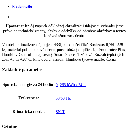
Vinotéka klimatizovaná
Skladovacia
+
-
chladnička
Pridať do košíka
BUY NOW
na
víno
Porovnať tento produkt
WSbli
5231-
Počet teplotných zón:
1
20
Spotreba energie za rok:
96 kWh/ročne
quantity
Funkcie a vybavenie
Popis
Ďalšie informácie
K stiahnutiu
Upozornenie:
Aj napriek dôkladnej aktualizácii údajov si vyhradz
právo na technické zmeny, chyby a odchýlky od obsahov obrázkov a 
k pôvodnému zariadeniu.