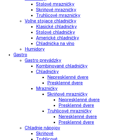
Side-By-Side chladničky
Kombinované chladničky
mraziak dole
mraziak hore
Mrazničky
Stolové mrazničky
Skriňové mrazničky
Truhlicové mrazničky
Voľne stojace chladničky
Klasické chladničky
Stolové chladničky
Americké chladničky
Chladnička na víno
Humidory
Gastro
Gastro prevádzky
Kombinované chladničky
Chladničky
Nepresklenné dvere
Presklenné dvere
Mrazničky
Skriňové mrazničky