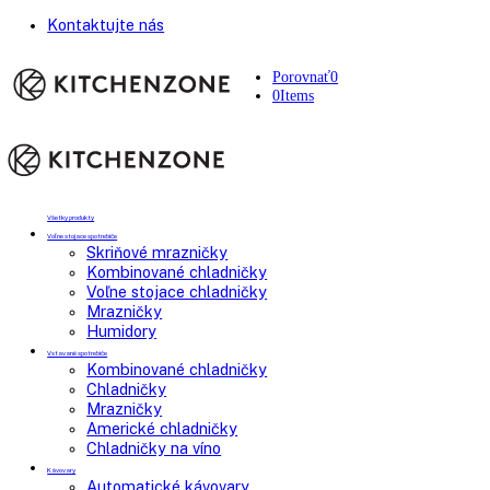
Kontaktujte nás
Porovnať
0
0
Items
Všetky produkty
Voľne stojace spotrebiče
Skriňové mrazničky
Kombinované chladničky
Voľne stojace chladničky
Mrazničky
Humidory
Vstavané spotrebiče
Kombinované chladničky
Chladničky
Mrazničky
Americké chladničky