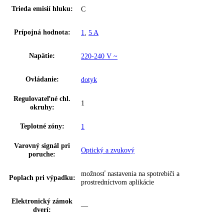
teploty:
Maximálny počet fliaš
229
0,75 l:
Hladina hluku:
38 dB
Riešenie zosieťovania:
integrované, pevne zabudované
Skupina produktov:
Skladovacia chladnička na víno
GTIN:
9005382244111
Klasifikácia:
GrandCru Selection
Spotreba energie za rok:
96 kWh/ročne
Trieda emisií hluku:
C