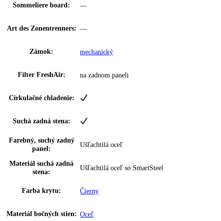
Regulácia vlhkosti:
HumidityControl (v rozsahu od 50 % do 
Osvetlenie:
LED stropné osvetlenie
Stmievateľné:
—
Trvalo zapojiteľné:
—
Skladovanie fliaš:
drevené poličky
Počet odkladacích
6
plôch:
Z toho sklopné:
0
Na teleskopických
0
výsuvoch:
Výškovo nastaviteľné