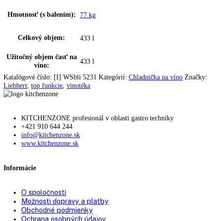
SoftSystem:
—
Doraz dverí:
vpravo s možnosťou výmeny
Zmena strany otvárania
možná samostatne
dverí:
Uhol otvorenia dverí:
—
Vymeniteľné tesnenie
dverí:
Prepravné rúčky:
Vzadu
Prepravné valčeky
vzadu:
Vetranie:
ppredné vetranie