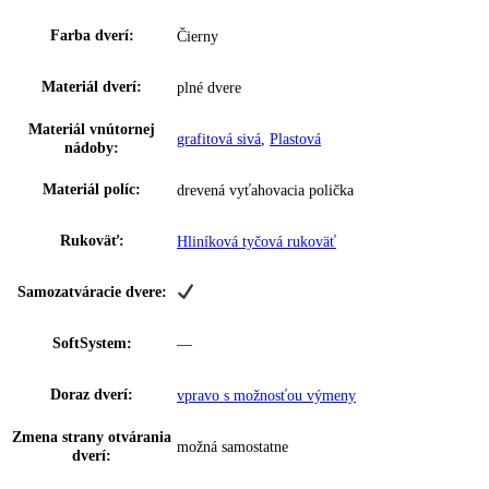
police:
Nádrž na vodu:
—
Sommeliere board:
—
Art des Zonentrenners:
—
Zámok:
mechanický
Filter FreshAir:
na zadnom paneli
Cirkulačné chladenie:
Suchá zadná stena:
Farebný, suchý zadný
Ušľachtilá oceľ
panel: