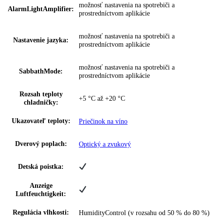
Prípojná hodnota:
1
,
5 A
Napätie:
220-240 V ~
Ovládanie:
dotyk
Regulovateľné chl.
1
okruhy:
Teplotné zóny:
1
Varovný signál pri
Optický a zvukový
poruche:
možnosť nastavenia na spotrebiči a
Poplach pri výpadku:
prostredníctvom aplikácie
Elektronický zámok
—
dverí: