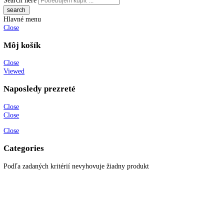
KITCHENZONE profesionál v oblasti gastro techniky
+421 910 644 244
info@kitchenzone.sk
www.kitchenzone.sk
Informácie
O spoločnosti
Možnosti dopravy a platby
Obchodné podmienky
Ochrana osobných údajov
Blog
Zákaznícky servis
Všetky produkty
Akciové produkty