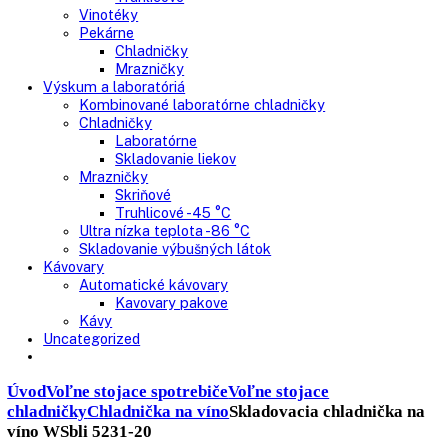
Nepresklenné dvere
Presklenné dvere
Truhlicové mrazničky
Neresklenné dvere
Presklenné dvere
Chladnie nápojov
Skriňové
Truhlicové
Vinotéky
Pekárne
Chladničky
Mrazničky
Výskum a laboratóriá
Kombinované laboratórne chladničky
Chladničky
Laboratórne
Skladovanie liekov
Mrazničky
Skriňové
Truhlicové -45 °C
Ultra nízka teplota -86 °C
Skladovanie výbušných látok
Kávovary