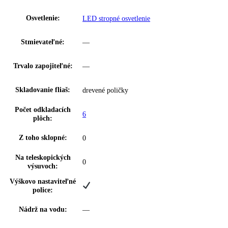
možnosť nastavenia na spotrebiči a
AlarmLightAmplifier:
prostredníctvom aplikácie
možnosť nastavenia na spotrebiči a
Nastavenie jazyka:
prostredníctvom aplikácie
možnosť nastavenia na spotrebiči a
SabbathMode:
prostredníctvom aplikácie
Rozsah teploty
+5 °C až +20 °C
chladničky:
Ukazovateľ teploty:
Priečinok na víno
Dverový poplach:
Optický a zvukový
Detská poistka:
Anzeige
Luftfeuchtigkeit: