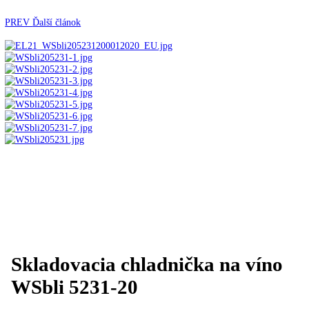
Automatické kávovary
Kavovary pakove
Kávy
Uncategorized
Úvod
Voľne stojace spotrebiče
Voľne stojace
chladničky
Chladnička na víno
Skladovacia chladnička
víno WSbli 5231-20
PREV
Ďalší článok