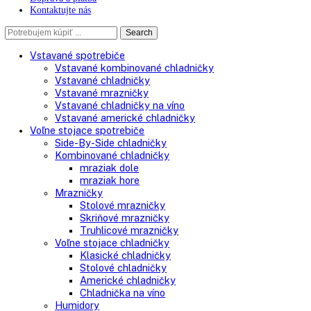
O spoločnosti
Doprava a platba
Kontaktujte nás
Search
Search
here
Vstavané spotrebiče
Vstavané kombinované chladničky
Vstavané chladničky
Vstavané mrazničky
Vstavané chladničky na víno
Vstavané americké chladničky
Voľne stojace spotrebiče
Side-By-Side chladničky
Kombinované chladničky
mraziak dole
mraziak hore
Mrazničky
Stolové mrazničky
Skriňové mrazničky
Truhlicové mrazničky
Voľne stojace chladničky