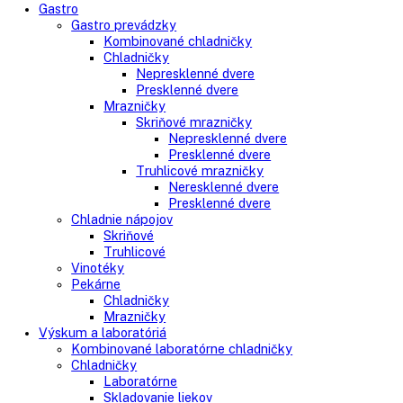
Klasické chladničky
Stolové chladničky
Americké chladničky
Chladnička na víno
Humidory
Gastro
Gastro prevádzky
Kombinované chladničky
Chladničky
Nepresklenné dvere
Presklenné dvere
Mrazničky
Skriňové mrazničky
Nepresklenné dvere
Presklenné dvere
Truhlicové mrazničky
Neresklenné dvere
Presklenné dvere
Chladnie nápojov
Skriňové
Truhlicové
Vinotéky