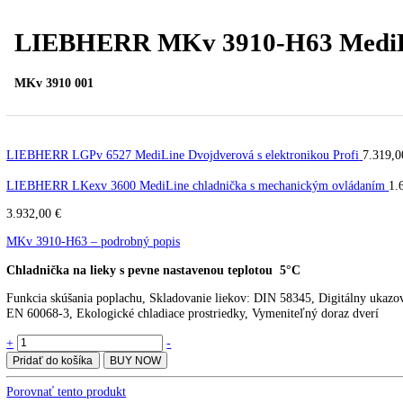
PREV
Ďalší článok
LIEBHERR MKv 3910-H63 Medi
MKv 3910 001
LIEBHERR LGPv 6527 MediLine Dvojdverová s elektronikou Profi
LIEBHERR LKexv 3600 MediLine chladnička s mechanickým ovlád