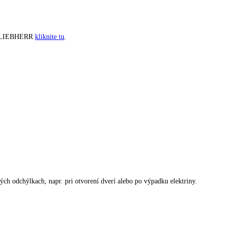
ukazovateľ teploty, Chladenie cirkulačným vzduchom, Efektívny chladia
erí
spotrebiče LIEBHERR
kliknite tu
.