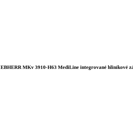
ekov
LIEBHERR MKv 3910-H63 MediLine integrované h