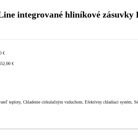
Line integrované hliníkové z
7.319,00
€
aním
1.652,00
€