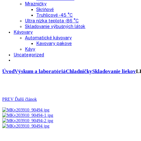
Pekárne
Chladničky
Mrazničky
Výskum a laboratóriá
Kombinované laboratórne chladničky
Chladničky
Laboratórne
Skladovanie liekov
Mrazničky
Skriňové
Truhlicové -45 °C
Ultra nízka teplota -86 °C
Skladovanie výbušných látok
Kávovary
Automatické kávovary
Kavovary pakove
Kávy
Uncategorized
Úvod
Výskum a laboratóriá
Chladničky
Skladovanie li