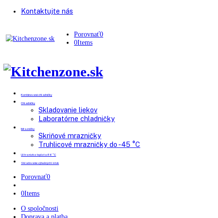
Kontaktujte nás
Porovnať
0
0
Items
Kombinované chladničky
Chladničky
Skladovanie liekov
Laboratórne chladničky
Mrazničky
Skriňové mrazničky
Truhlicové mrazničky do -45 °C
Ultra nízka teplota -86 °C
Skladovanie výbušných látok
Porovnať
0
0
Items