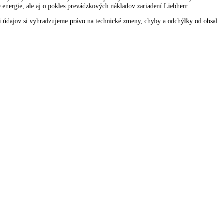
éri chladiaceho zariadenia. Prevádzkovateľ aj používateľ tak majú rýchl
ných s neustálym výskumom zaručuje Liebherr vynikajúcu kvalitu chlad
spotrebe energie, ale aj o pokles prevádzkových nákladov zariadení Lie
ných s neustálym výskumom zaručuje Liebherr vynikajúcu kvalitu chlad
spotrebe energie, ale aj o pokles prevádzkových nákladov zariadení Lie
ualizácii údajov si vyhradzujeme právo na technické zmeny, chyby a 