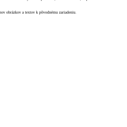
o prehľad o teplote zariadenia.
iaceho systému. Používanie kvalitných kompresorov, kondenzátorov, odp
bherr.
iaceho systému. Používanie kvalitných kompresorov, kondenzátorov, odp
bherr.
odchýlky od obsahov obrázkov a textov k pôvodnému zariadeniu.