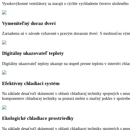
Ďalšie informácie
K stiahnutiu
Teplotný poplach
Teplotný poplach okamžite informuje opticky a zvukovo o neželaných 
Chladenie cirkulačným vzduchom
Vysokovýkonné ventilátory sa starajú o rýchle vychladenie čerstvo ul
Vymeniteľný doraz dverí
Zariadenia sú v závode vybavené s pravým dorazom dverí. S možnosť