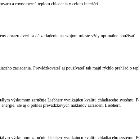
teplotných odchýlkach, napr. pri otvorení dverí alebo po výpadku elek
oženého tovaru a rovnomernú teplotu chladenia v celom interiéri.
ou výmeny dorazu dverí sa dá zariadenie na svojom mieste vždy optim