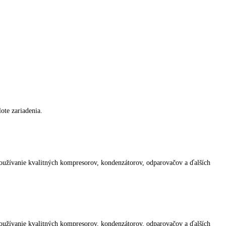
triny.
álne používať.