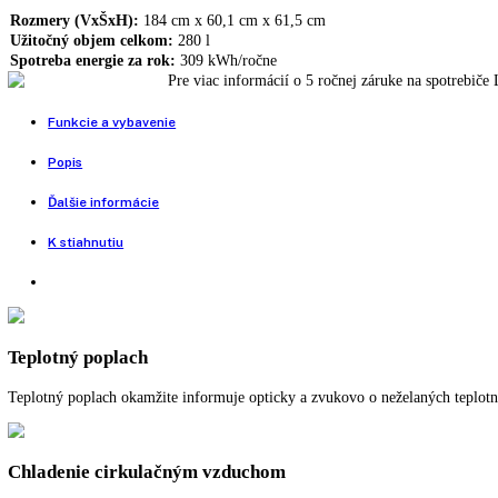
3.932,00
€
MKv 3910-H63 – podrobný popis
Chladnička na lieky s pevne nastavenou teplotou 5°C
Funkcia skúšania poplachu, Skladovanie liekov: DIN 58345, Digitálny 
EN 60068-3, Ekologické chladiace prostriedky, Vymeniteľný doraz dv
LIEBHERR
+
-
MKv
Pridať do košíka
BUY NOW
3910-
H63
Porovnať tento produkt
MediLine
integrované
Rozmery (VxŠxH):
184 cm x 60,1 cm x 61,5 cm
hliníkové
Užitočný objem celkom:
280 l
zásuvky
Spotreba energie za rok:
309 kWh/ročne
DIN
Pre viac informácií o 5 ročnej záruke na 
58345
quantity
Funkcie a vybavenie
Popis