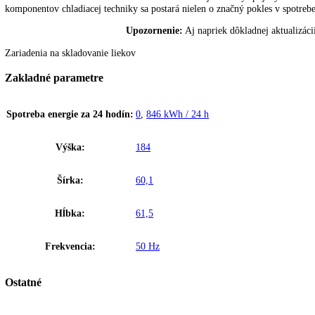
Digitálny ukazovateľ teploty
Digitálny ukazovateľ teploty ukazuje na stupeň presne teplotu v interi
Efektívny chladiaci systém
Na základe desaťročí skúseností v oblasti chladiacej techniky spoje
komponentov chladiacej techniky sa postará nielen o značný pokles v 
Ekologické chladiace prostriedky
Na základe desaťročí skúseností v oblasti chladiacej techniky spoje
komponentov chladiacej techniky sa postará nielen o značný pokles v 
Upozornenie:
Aj napriek dôkladnej akt
Zariadenia na skladovanie liekov