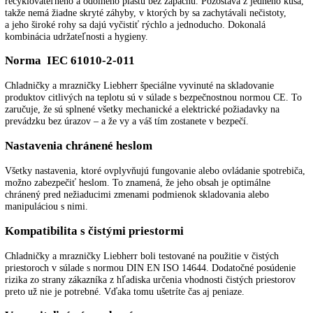
5501 s chladením cirkulačným vzduchom
SRFvh 5501 – podrobný popis
Teplotná stabilita ±2 °C
V záujme zachovania kvality citlivých látok musí byť kolísanie teplot
minimálne. Laboratórna chladnička má pôsobivú maximálnu odchýlk
±2 °C od nastavenej teploty. Tým sa zachováva nielen skladovacia kl
ale aj hodnota uskladneného tovaru
Súlad s normou DIN 13277
Laboratórna chladnička od spoločnosti Liebherr má všetky potrebné f
a spĺňa výkonnostné kritériá, aby plne vyhovovala norme DIN 13277.
Norma DIN 13277 definuje požiadavky a skúšobné špecifikácie pre
chladničky a mrazničky používané v laboratóriách a na skladovanie
medicínskych produktov.
Ľahko čistiteľný interiér
Vnútorný plastový priečinok je vyrobený z polystyrénu: plne