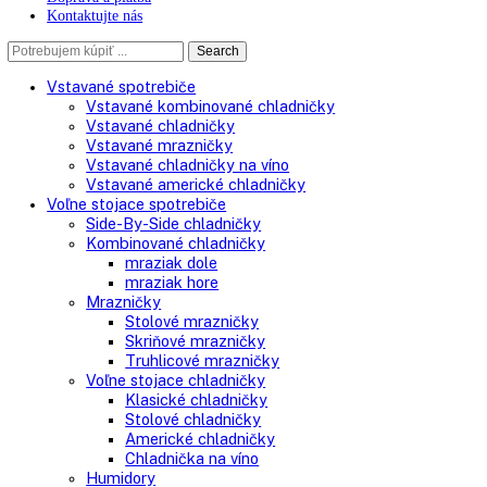
O spoločnosti
Doprava a platba
Kontaktujte nás
Search
Search
here
Vstavané spotrebiče
Vstavané kombinované chladničky
Vstavané chladničky
Vstavané mrazničky
Vstavané chladničky na víno
Vstavané americké chladničky
Voľne stojace spotrebiče
Side-By-Side chladničky
Kombinované chladničky
mraziak dole
mraziak hore
Mrazničky
Stolové mrazničky
Skriňové mrazničky
Truhlicové mrazničky
Voľne stojace chladničky