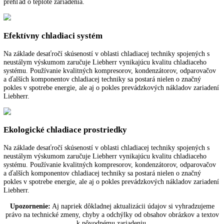
Vysokovýkonné ventilátory sa starajú o rýchle vychladenie čerstvo
uloženého tovaru a rovnomernú teplotu chladenia v celom interiéri.
Vymeniteľný doraz dverí
Zariadenia sú v závode vybavené s pravým dorazom dverí. S možnos
výmeny dorazu dverí sa dá zariadenie na svojom mieste vždy optimál
používať.
Digitálny ukazovateľ teploty
Digitálny ukazovateľ teploty ukazuje na stupeň presne teplotu v interi
chladiaceho zariadenia. Prevádzkovateľ aj používateľ tak majú rýchlo
prehľad o teplote zariadenia.
Efektívny chladiaci systém