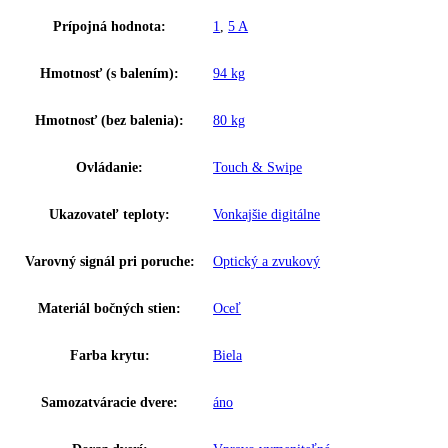
Šírka:
74,7
Hĺbka:
76,9
Frekvencia:
50 Hz
Ostatné
GTIN:
9005382246450
Výkon hluk/zvuk:
49 dB
Užitočný objem celkom:
441 l
Brutto objem celkom:
558 l