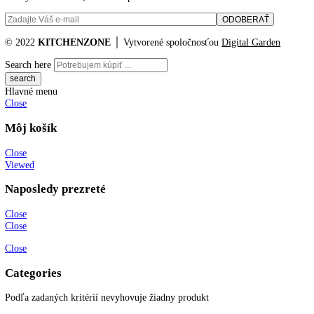
Materiál odkladacích plôch
rošty s plastovou povrchovou úp
chladiacej časti:
Materiál dverí/krytu:
Plné dvere
Zámok:
mechanický
Katalógové číslo:
SRFvh 5501
Kategória:
Chladničky
,
Laboratórne
,
Výskum a laboratóriá
Značky:
noh
,
top funkcie
KITCHENZONE profesionál v oblasti gastro techniky
+421 910 644 244
info@kitchenzone.sk
www.kitchenzone.sk
Informácie
O spoločnosti
Možnosti dopravy a platby
Obchodné podmienky