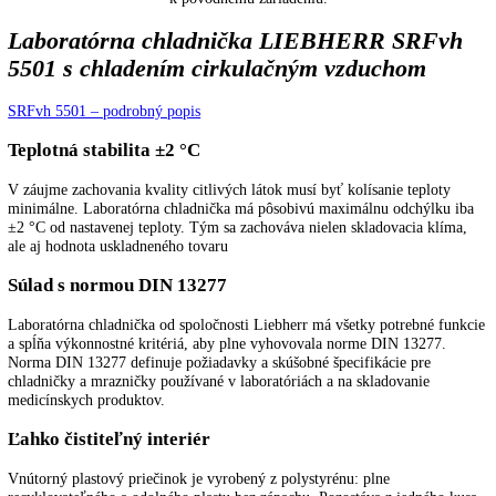
Na základe desaťročí skúseností v oblasti chladiacej techniky spojenýc
neustálym výskumom zaručuje Liebherr vynikajúcu kvalitu chladiace
systému. Používanie kvalitných kompresorov, kondenzátorov, odparo
a ďalších komponentov chladiacej techniky sa postará nielen o značný
pokles v spotrebe energie, ale aj o pokles prevádzkových nákladov za
Liebherr.
Ekologické chladiace prostriedky
Na základe desaťročí skúseností v oblasti chladiacej techniky spojenýc
neustálym výskumom zaručuje Liebherr vynikajúcu kvalitu chladiace
systému. Používanie kvalitných kompresorov, kondenzátorov, odparo
a ďalších komponentov chladiacej techniky sa postará nielen o značný
pokles v spotrebe energie, ale aj o pokles prevádzkových nákladov za
Liebherr.
Upozornenie:
Aj napriek dôkladnej aktualizácii údajov si vyhradz
právo na technické zmeny, chyby a odchýlky od obsahov obrázkov a 
k pôvodnému zariadeniu.
Laboratórna chladnička LIEBHERR SRF