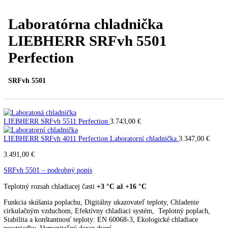
PREV
Ďalší článok
Laboratórna chladnička
LIEBHERR SRFvh 5501
Perfection
SRFvh 5501