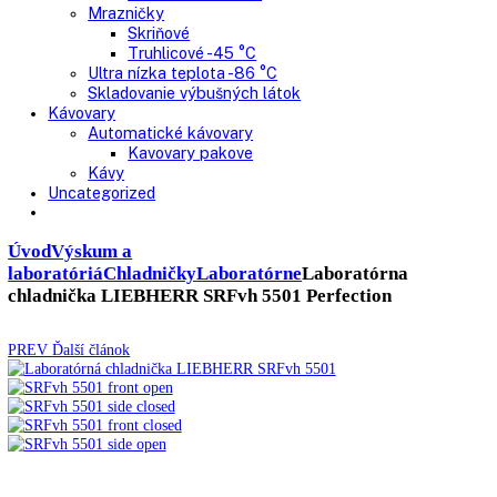
Pekárne
Chladničky
Mrazničky
Výskum a laboratóriá
Kombinované laboratórne chladničky
Chladničky
Laboratórne
Skladovanie liekov
Mrazničky
Skriňové
Truhlicové -45 °C
Ultra nízka teplota -86 °C
Skladovanie výbušných látok
Kávovary
Automatické kávovary
Kavovary pakove
Kávy
Uncategorized
Úvod
Výskum a
laboratóriá
Chladničky
Laboratórne
Laboratórna
chladnička LIEBHERR SRFvh 5501 Perfection