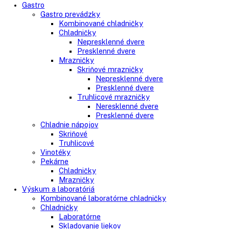
Klasické chladničky
Stolové chladničky
Americké chladničky
Chladnička na víno
Humidory
Gastro
Gastro prevádzky
Kombinované chladničky
Chladničky
Nepresklenné dvere
Presklenné dvere
Mrazničky
Skriňové mrazničky
Nepresklenné dvere
Presklenné dvere
Truhlicové mrazničky
Neresklenné dvere
Presklenné dvere
Chladnie nápojov
Skriňové
Truhlicové
Vinotéky