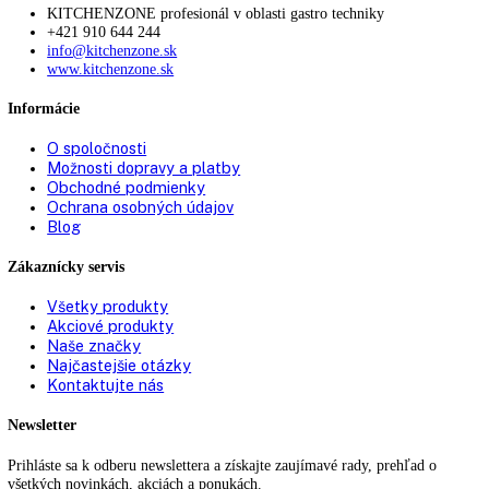
Materiál bočných stien:
Oceľ
Farba krytu:
Biela
Samozatváracie dvere:
áno
Doraz dverí:
Vpravo vymeniteľné
Materiál vnútornej nádoby:
Plast biely
Antimikrobiálna rukoväť s otvár
Rukoväť:
mechanizmom
Teplotný rozsah chladiacej časti:
+3 °C až +16 °C
Počet odkladacích plôch
6
chladiacej časti: