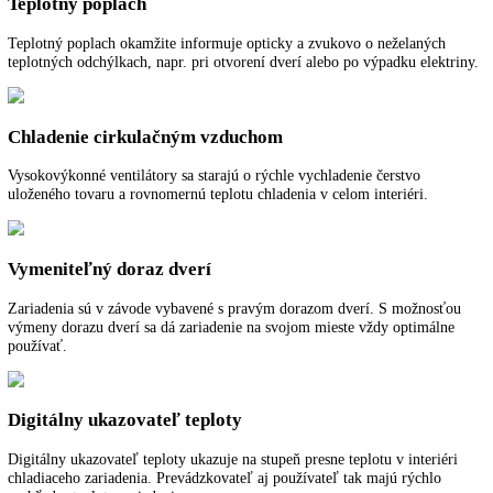
Pre viac informácií o 5 ročnej záruke na spo
LIEBHERR
kliknite tu
.
Funkcie a vybavenie
Popis
Ďalšie informácie
K stiahnutiu
Teplotný poplach
Teplotný poplach okamžite informuje opticky a zvukovo o neželanýc
teplotných odchýlkach, napr. pri otvorení dverí alebo po výpadku elek
Chladenie cirkulačným vzduchom