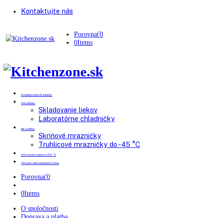
Kontaktujte nás
Porovnať
0
0
Items
Kombinované chladničky
Chladničky
Skladovanie liekov
Laboratórne chladničky
Mrazničky
Skriňové mrazničky
Truhlicové mrazničky do -45 °C
Ultra nízka teplota -86 °C
Skladovanie výbušných látok
Porovnať
0
0
Items