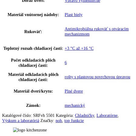
Chladiaci prostriedok:
R 600a
Chladiaci systém chladiacej
Dynamický
časti:
Napätie:
220-240 V ~
Prípojná hodnota:
1
,
5 A
Hmotnosť (s balením):
94 kg
Hmotnosť (bez balenia):
80 kg
Ovládanie:
Touch & Swipe
Ukazovateľ teploty:
Vonkajšie digitálne
Varovný signál pri poruche:
Optický a zvukový