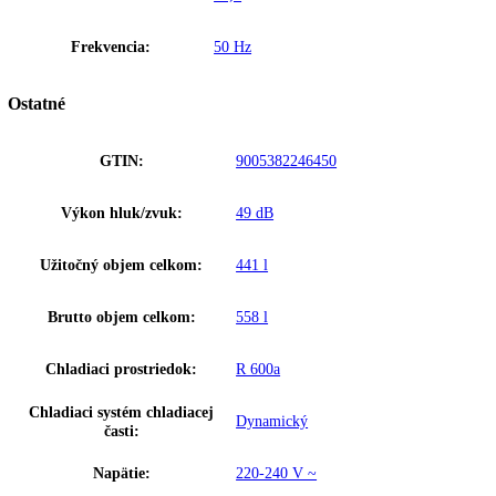
preto už nie je potrebné. Vďaka tomu ušetríte čas aj peniaze.
Vymeniteľný záves dverí
Spotrebiče Liebherr sú štandardne vybavené pravým závesom dverí. 
možno bez väčšej námahy a bez akýchkoľvek ďalších dielov zmeniť n
ľavý. Vďaka tomu sa môžete maximálne flexibilne rozhodnúť, kam
spotrebič inštalujete.
Funkcia skúšania poplachu
Laboratórna chladnička
LIEBHERR SRFvh 5501
S týmto skúšobným chodom sa dá odskúšať funkčnosť interného a
prípadného externého zapojeného poplašného zariadenia. Chladenie
zariadenia sa počas tohto skúšobného chodu nepreruší.
Zakladné parametre
Spotreba energie za 24 hodín:
0,468 kWh / 24 h
Výška:
179,3