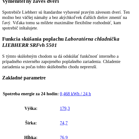
recyklovateľného a odolného plastu bez zápachu. Pozostáva z jedného
takže nemá žiadne skryté záhyby, v ktorých by sa zachytávali nečistot
a jeho široké rohy sa dajú vyčistiť rýchlo a jednoducho. Dokonalá
kombinácia udržateľnosti a hygieny.
Norma IEC 61010-2-011
Chladničky a mrazničky Liebherr špeciálne vyvinuté na skladovanie
produktov citlivých na teplotu sú v súlade s bezpečnostnou normou C
zaručuje, že sú splnené všetky mechanické a elektrické požiadavky na
prevádzku bez úrazov – a že vy a váš tím zostanete v bezpečí.
Nastavenia chránené heslom
Všetky nastavenia, ktoré ovplyvňujú fungovanie alebo ovládanie spotr
možno zabezpečiť heslom. To znamená, že jeho obsah je optimálne
chránený pred nežiaducimi zmenami podmienok skladovania alebo
manipuláciou s nimi.
Kompatibilita s čistými priestormi
Chladničky a mrazničky Liebherr boli testované na použitie v čistých
priestoroch v súlade s normou DIN EN ISO 14644. Dodatočné posúd
rizika zo strany zákazníka z hľadiska určenia vhodnosti čistých priest