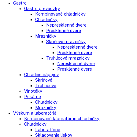
Klasické chladničky
Stolové chladničky
Americké chladničky
Chladnička na víno
Humidory
Gastro
Gastro prevádzky
Kombinované chladničky
Chladničky
Nepresklenné dvere
Presklenné dvere
Mrazničky
Skriňové mrazničky
Nepresklenné dvere
Presklenné dvere
Truhlicové mrazničky
Neresklenné dvere
Presklenné dvere
Chladnie nápojov
Skriňové
Truhlicové
Vinotéky