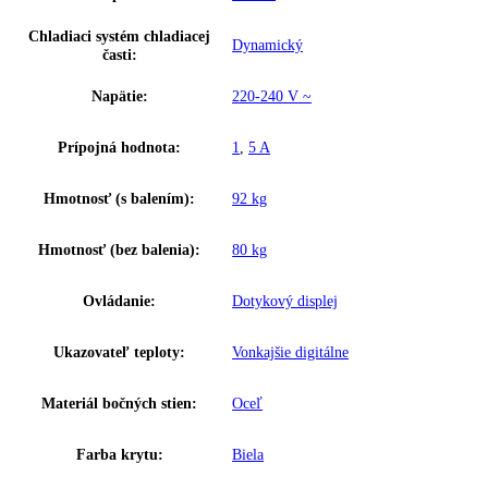
Šírka:
74,7
Hĺbka:
76,9
Frekvencia:
50 Hz
Ostatné
GTIN:
9005382246535
Výkon hluk/zvuk:
49 dB
Užitočný objem celkom:
441 l
Brutto objem celkom:
558 l
Chladiaci prostriedok:
R 600a