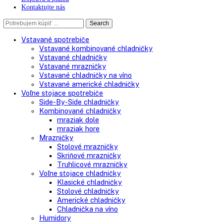
O spoločnosti
Doprava a platba
Kontaktujte nás
Search
Search
here
Vstavané spotrebiče
Vstavané kombinované chladničky
Vstavané chladničky
Vstavané mrazničky
Vstavané chladničky na víno
Vstavané americké chladničky
Voľne stojace spotrebiče
Side-By-Side chladničky
Kombinované chladničky
mraziak dole
mraziak hore
Mrazničky
Stolové mrazničky
Skriňové mrazničky
Truhlicové mrazničky
Voľne stojace chladničky