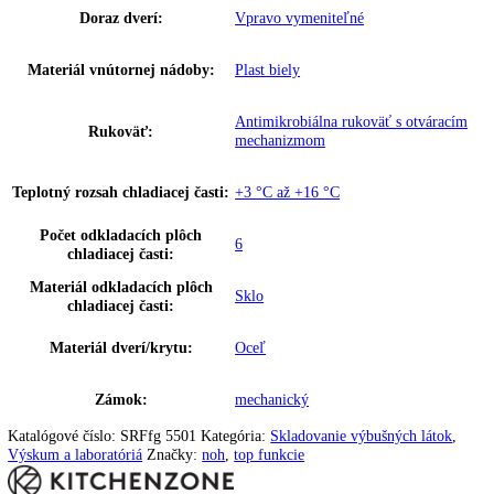
Chladiaci systém chladiacej
Dynamický
časti:
Napätie:
220-240 V ~
Prípojná hodnota:
1
,
5 A
Hmotnosť (s balením):
92 kg
Hmotnosť (bez balenia):
80 kg
Ovládanie:
Dotykový displej
Ukazovateľ teploty:
Vonkajšie digitálne
Materiál bočných stien:
Oceľ