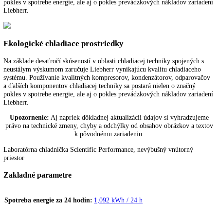
používať.
Digitálny ukazovateľ teploty
Digitálny ukazovateľ teploty ukazuje na stupeň presne teplotu v interi
chladiaceho zariadenia. Prevádzkovateľ aj používateľ tak majú rýchlo
prehľad o teplote zariadenia.
Efektívny chladiaci systém
Na základe desaťročí skúseností v oblasti chladiacej techniky spojenýc
neustálym výskumom zaručuje Liebherr vynikajúcu kvalitu chladiace
systému. Používanie kvalitných kompresorov, kondenzátorov, odparo
a ďalších komponentov chladiacej techniky sa postará nielen o značný
pokles v spotrebe energie, ale aj o pokles prevádzkových nákladov za
Liebherr.
Ekologické chladiace prostriedky