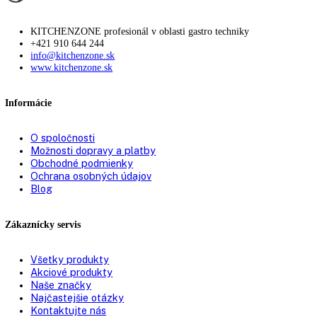
Farba krytu:
Biela
Doraz dverí:
Vpravo vymeniteľné
Materiál vnútornej nádoby:
Plast biely
Antimikrobiálna rukoväť s otvár
Rukoväť:
mechanizmom
Teplotný rozsah chladiacej časti:
+3 °C až +16 °C
Počet odkladacích plôch
6
chladiacej časti:
Materiál odkladacích plôch
Sklo
chladiacej časti:
Materiál dverí/krytu:
Oceľ