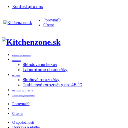
Kontaktujte nás
Porovnať
0
0
Items
Kombinované chladničky
Chladničky
Skladovanie liekov
Laboratórne chladničky
Mrazničky
Skriňové mrazničky
Truhlicové mrazničky do -45 °C
Ultra nízka teplota -86 °C
Skladovanie výbušných látok
Porovnať
0
0
Items