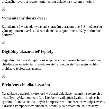
Funkcie a vybavenie
Popis
Ďalšie informácie
K stiahnutiu
Chladenie cirkulačným vzduchom
Vysokovýkonné ventilátory sa starajú o rýchle vychladenie čerstvo
uloženého tovaru a rovnomernú teplotu chladenia v celom interiéri.
Vymeniteľný doraz dverí
Zariadenia sú v závode vybavené s pravým dorazom dverí. S možnos
výmeny dorazu dverí sa dá zariadenie na svojom mieste vždy optimál