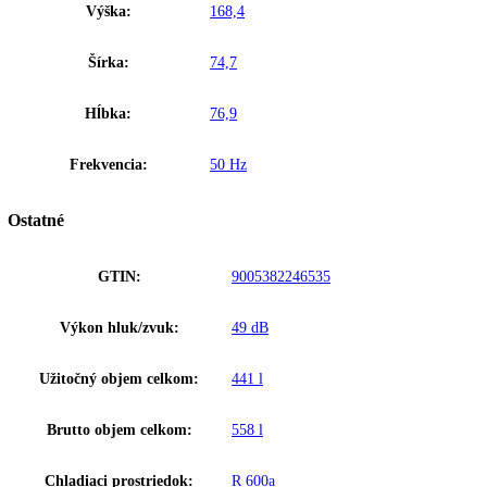
Na základe desaťročí skúseností v oblasti chladiacej techniky spojenýc
neustálym výskumom zaručuje Liebherr vynikajúcu kvalitu chladiace
systému. Používanie kvalitných kompresorov, kondenzátorov, odparo
a ďalších komponentov chladiacej techniky sa postará nielen o značný
pokles v spotrebe energie, ale aj o pokles prevádzkových nákladov za
Liebherr.
Upozornenie:
Aj napriek dôkladnej aktualizácii údajov si vyhradz
právo na technické zmeny, chyby a odchýlky od obsahov obrázkov a 
k pôvodnému zariadeniu.
Laboratórna chladnička Scientific Performance, nevýbušný vnútorný
priestor
Zakladné parametre
Spotreba energie za 24 hodín:
1,092 kWh / 24 h
Výška:
168,4