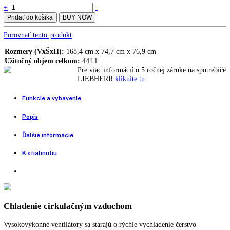
LIEBHERR SRFfg 4001 Performance
2.435,00
€
2.939,00
€
SRFfg 5501 podrobný popis
Teplotný rozsah chladiacej časti
+3 °C až +16 °C
Digitálny ukazovateľ teploty, Ochrana proti výbuchu: ATEX 95, Chla
cirkulačným vzduchom, Efektívny chladiaci systém, Stabilita a konšt
teploty, Ekologické chladiace prostriedky, Vymeniteľný doraz dverí
Dostupné na objednávku
LIEBHERR
+
-
SRFfg
Pridať do košíka
BUY NOW
5501
Performance
Porovnať tento produkt
quantity
Rozmery (VxŠxH):
168,4 cm x 74,7 cm x 76,9 cm
Užitočný objem celkom:
441 l
Pre viac informácií o 5 ročnej záruke na spo
LIEBHERR
kliknite tu
.