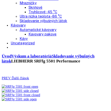
Pekárne
Chladničky
Mrazničky
Výskum a laboratóriá
Kombinované laboratórne chladničky
Chladničky
Laboratórne
Skladovanie liekov
Mrazničky
Skriňové
Truhlicové -45 °C
Ultra nízka teplota -86 °C
Skladovanie výbušných látok
Kávovary
Automatické kávovary
Kavovary pakove
Kávy
Uncategorized
Úvod
Výskum a laboratóriá
Skladovanie výbušných
látok
LIEBHERR SRFfg 5501 Performance