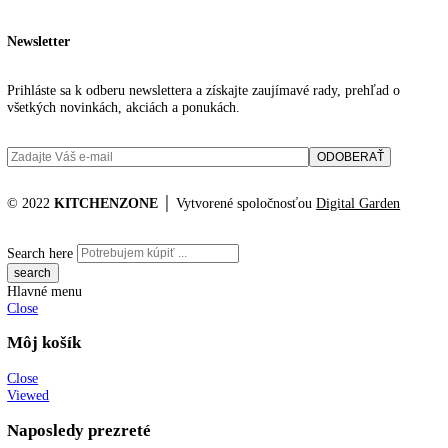
Zámok:
mechanický
Katalógové číslo:
SRFfg 5501
Kategória:
Skladovanie výbušných lát
Výskum a laboratóriá
Značky:
noh
,
top funkcie
KITCHENZONE profesionál v oblasti gastro techniky
+421 910 644 244
info@kitchenzone.sk
www.kitchenzone.sk
Informácie
O spoločnosti
Možnosti dopravy a platby
Obchodné podmienky
Ochrana osobných údajov
Blog