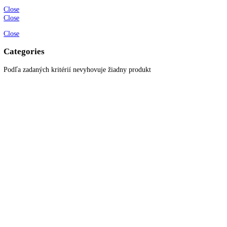
Zákaznícky servis
Všetky produkty
Akciové produkty
Naše značky
Najčastejšie otázky
Kontaktujte nás
Newsletter
Prihláste sa k odberu newslettera a získajte zaujímavé rady, prehľad o
všetkých novinkách, akciách a ponukách.
© 2022
KITCHENZONE
│ Vytvorené spoločnosťou
Digital Garden
Search here