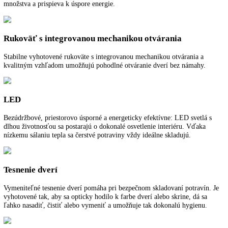
Priečinky BioFresh sa dajú vytiahnuť na teleskopických vyťahovaniac
ľahkým chodom a pri uhle otvorenia dvier 90 ° sa dajú pohodlne vyb
GlassLine
Odkladacie plochy GlassLine z bezpečnostného skla sú výškovo nasta
pre vaše individuálne zásoby. Sú nerozbitné, odolné proti poškrabaniu
ľahko sa čistia. S oddeliteľnými a zasúvateľnými odkladacími plocha
dá rýchlo a jednoducho vytvoriť priestor pre vysoké nádoby.
SuperCool
SuperCool vytvára rezervy chladu pre rýchle vychladenie čerstvých
uskladnených potravín. Prepnutie z teploty +2 °C v chladiacej časti n
pôvodnú teplotu sa vykonáva s riadením podľa času a množstva a pris
k úspore energie.