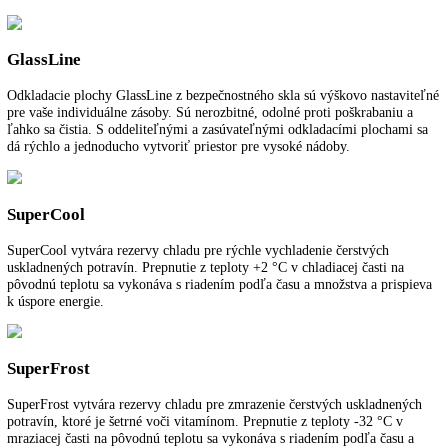
vzduchom a vlhkosť vzduchu sa odvádza preč. Mraziaci priestor tak o
vždy bez námrazy a na potravinách sa nevytvorí vrstva ľadu.
DuoCooling
S dvomi oddelenými regulovateľnými okruhmi sa dá s funkciou
DuoCooling pri kombinovaných chladničkách s mrazničkou nezávisle
presne riadiť teplota v chladiacej a mraziacej časti. Medzi chladiacou 
mraziacou časťou neprebieha žiadna výmena vzduchu. Zamedzí sa tak
prenosu pachov a vysychaniu potravín.
2,4‘‘ dotykový displej
2,4‘‘ dotykový displej so silným kontrastom a s vysokým rozlíšením j
namontovaný za dverami a umožňuje intuitívne nastavenie teploty.
Priečinky BioFresh na teleskopických vyťahovaniach