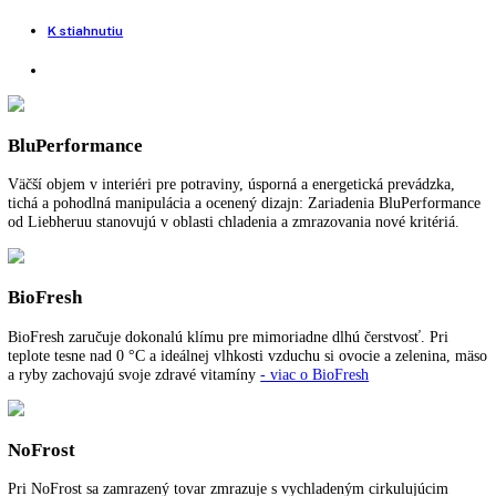
s funkciami: BluPerformance, BioFresh, NoFrost, DuoCooling, Regul
teploty, 2,4‘‘ dotykový displej, ,Priečinky BioFresh na teleskopických
vyťahovaniach, GlassLine, Rukoväť s integrovanou mechanikou otvár
LED, PowerCooling, SmartDevice, SmartSteel, SuperCool, SuperFro
Tesnenie dverí, VarioSpace, Tiché zariadenie
Nie je na sklade
Porovnať tento produkt
Voľne stojaca kombinovaná chladnička
Rozmery (VxŠxH):
201 cm x 60 cm x 66,5 cm
Spotreba energie za rok:
227,03 kWh/ročne
Pre viac informácií o 5 ročnej záruke na spo
LIEBHERR
kliknite tu
.
Funkcie a vybavenie
Ďalšie informácie
K stiahnutiu