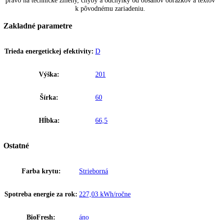
SmartDevice
Pri zariadeniach Liebherr s nápisom „SmartDevice“ umožňuje
SmartDeviceBox ovládanie zariadenia a využívanie ďalších služieb ce
počítač a mobilné koncové zariadenia. SmartDeviceBox sa dá objedna
príslušenstvo. U niektorých zariadeniach je SmartDeviceBox už
integrovaný, viete to rozpoznať podľa písmena „i“ v názve zariadenia
napríklad „KBi 4350“.
Nízka hlučnosť
Tiché zariadenia sú vďaka svojej konštrukcii a komponentom tlmiaci
extrémne tiché. Momentálne sú najtichšie vo svojej produktovej skupi
SmartSteel