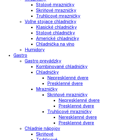
Side-By-Side chladničky
Kombinované chladničky
mraziak dole
mraziak hore
Mrazničky
Stolové mrazničky
Skriňové mrazničky
Truhlicové mrazničky
Voľne stojace chladničky
Klasické chladničky
Stolové chladničky
Americké chladničky
Chladnička na víno
Humidory
Gastro
Gastro prevádzky
Kombinované chladničky
Chladničky
Nepresklenné dvere
Presklenné dvere
Mrazničky
Skriňové mrazničky