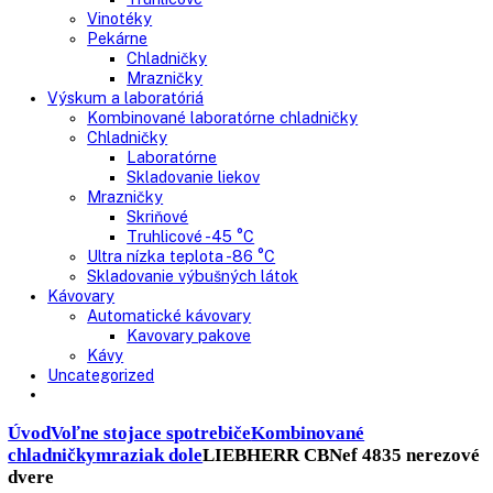
Nepresklenné dvere
Presklenné dvere
Truhlicové mrazničky
Neresklenné dvere
Presklenné dvere
Chladnie nápojov
Skriňové
Truhlicové
Vinotéky
Pekárne
Chladničky
Mrazničky
Výskum a laboratóriá
Kombinované laboratórne chladničky
Chladničky
Laboratórne
Skladovanie liekov
Mrazničky
Skriňové
Truhlicové -45 °C
Ultra nízka teplota -86 °C
Skladovanie výbušných látok
Kávovary