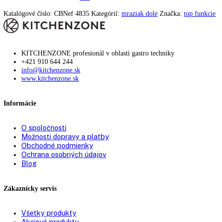
SmartSteel výrazne znižuje viditeľnosť odtlačkov prstov. Vďaka ďal
zušľachteniu ušľachtilej ocele sa povrchy zo SmartSteel mimoriadne 
čistia a sú výrazne odolnejšie proti poškrabaniu.
Regulácia teploty
Elegantný ciferník s jednoduchým pohybom a funkciami zabezpečuje,
chladiaca a mraziaca časť si uchovajú správne teploty a splnia vaše rô
požiadavky na chladenie.
Upozornenie:
Aj napriek dôkladnej aktualizácii údajov si vyhradz
právo na technické zmeny, chyby a odchýlky od obsahov obrázkov a 
k pôvodnému zariadeniu.
Zakladné parametre
Trieda energetickej efektivity:
D
Výška:
201