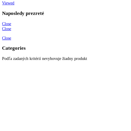
info@kitchenzone.sk
www.kitchenzone.sk
Informácie
O spoločnosti
Možnosti dopravy a platby
Obchodné podmienky
Ochrana osobných údajov
Blog
Zákaznícky servis
Všetky produkty
Akciové produkty
Naše značky
Najčastejšie otázky
Kontaktujte nás