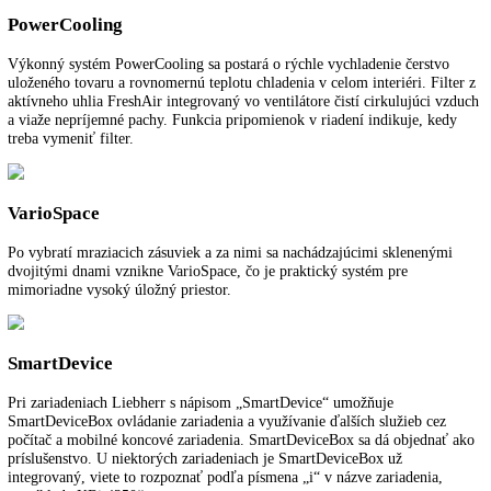
SuperFrost
SuperFrost vytvára rezervy chladu pre zmrazenie čerstvých uskladne
potravín, ktoré je šetrné voči vitamínom. Prepnutie z teploty -32 °C v
mraziacej časti na pôvodnú teplotu sa vykonáva s riadením podľa času
množstva a prispieva k úspore energie.
Rukoväť s integrovanou mechanikou otvárania
Stabilne vyhotovené rukoväte s integrovanou mechanikou otvárania a
kvalitným vzhľadom umožňujú pohodlné otváranie dverí bez námahy
LED
Bezúdržbové, priestorovo úsporné a energeticky efektívne: LED svetl
dlhou životnosťou sa postarajú o dokonalé osvetlenie interiéru. Vďak
nízkemu sálaniu tepla sa čerstvé potraviny vždy ideálne skladujú.