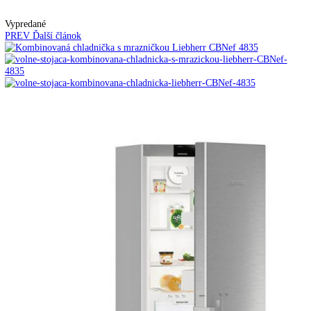
Automatické kávovary
Kavovary pakove
Kávy
Uncategorized
Úvod
Voľne stojace spotrebiče
Kombinované
chladničky
mraziak dole
LIEBHERR CBNef 4835 nere
dvere
Vypredané
PREV
Ďalší článok