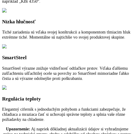
Tesnenie dverí
Vymeniteľné tesnenie dverí pomáha pri bezpečnom skladovaní potraví
vyhotovené tak, aby sa opticky hodilo k farbe dverí alebo skrine, dá s
ľahko nasadiť, čistiť alebo vymeniť a umožňuje tak dokonalú hygienu
PowerCooling
Výkonný systém PowerCooling sa postará o rýchle vychladenie čerst
uloženého tovaru a rovnomernú teplotu chladenia v celom interiéri. Fi
aktívneho uhlia FreshAir integrovaný vo ventilátore čistí cirkulujúci
a viaže nepríjemné pachy. Funkcia pripomienok v riadení indikuje, k
treba vymeniť filter.
VarioSpace
Po vybratí mraziacich zásuviek a za nimi sa nachádzajúcimi sklenený
dvojitými dnami vznikne VarioSpace, čo je praktický systém pre
mimoriadne vysoký úložný priestor.