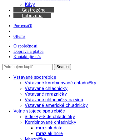
Chladničky na víno
Kávovary
Automatické kávovary
Kávy
Gastrozóna
Labozóna
Porovnať
0
0
Items
O spoločnosti
Doprava a platba
Kontaktujte nás
Search
Search
here
Vstavané spotrebiče
Vstavané kombinované chladničky
Vstavané chladničky
Vstavané mrazničky
Vstavané chladničky na víno
Vstavané americké chladničky
Voľne stojace spotrebiče