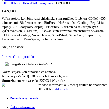
LIEBHERR CBNef 4835
nerezové dvere
CBNef 4835
LIEBHERR CBNef 5735 nerezové dvere
1.899,00
€
LIEBHERR CBNbs 4878 čierny nerez
1.899,00
€
1.424,00
€
Voľne stojaca kombinovaná chladnička s mrazničkou Liebherr CBNe