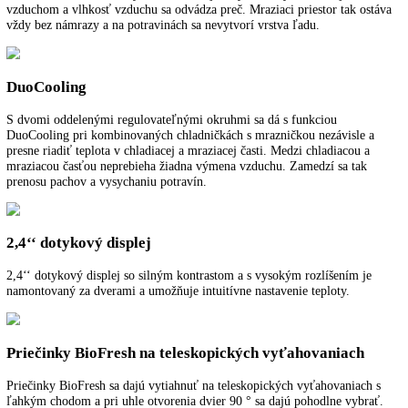
BluPerformance
Väčší objem v interiéri pre potraviny, úsporná a energetická prevádzk
tichá a pohodlná manipulácia a ocenený dizajn: Zariadenia BluPerfo
od Liebheruu stanovujú v oblasti chladenia a zmrazovania nové kritér
BioFresh
BioFresh zaručuje dokonalú klímu pre mimoriadne dlhú čerstvosť. Pr
teplote tesne nad 0 °C a ideálnej vlhkosti vzduchu si ovocie a zelenin
a ryby zachovajú svoje zdravé vitamíny
- viac o BioFresh
NoFrost
Pri NoFrost sa zamrazený tovar zmrazuje s vychladeným cirkulujúci