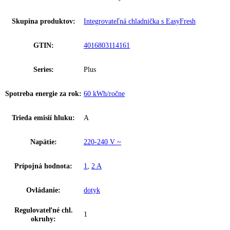
Klimatická trieda:
SN-T
Počet teplotných zón:
1
Ostatné
Rozmery výklenku (v/
0 cm, 4 – 89 / 56 – 57 / 55, 87
š/h):
Celkový objem:
136 l
Hladina hluku:
27 dB
Riešenie zosieťovania:
dodatočne vybaviteľné
Skupina produktov:
Integrovateľná chladnička s EasyFresh
GTIN:
4016803114161