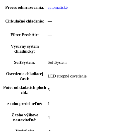
možnosť nastavenia na spotrebiči a
SuperCool:
prostredníctvom aplikácie
Dverový poplach,
možnosť nastavenia na spotrebiči a
chladenie:
prostredníctvom aplikácie
Dverový poplach,
—
zmrazovanie:
BottleTimer:
—
NightMode:
možnosť nastavenia prostredníctvom aplik
Zámok displeja:
možnosť nastavenia na spotrebiči
Rozsah teploty
+2 °C až +9 °C
chladničky:
Klimatické zóny
EasyFresh
chladničky: