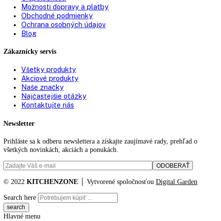
Počet nivelačných
0
koľajníc:
Vetranie:
vetranie nábytku
Typ zástrčky:
Euro
Pripojovací kábel
2.200 mm
(dĺžka):
Výška/šírka/hĺbka (s
0 / 572, 0 / 622, 0 mm, 931
obalom):
Rozmery V/Š/H:
2 / 55, 6 cm, 87, 9 / 54
Hmotnosť (bez balenia):
34
,
5 kg
Hmotnosť (s balením):
37
,
2 kg
Objem chladiacich častí:
137 l