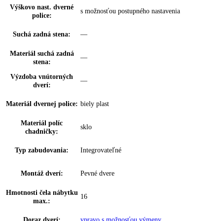
nastaviteľné:
VarioSafe:
✔
Zásuvky OpenStage:
—
Skladovanie fliaš:
priečinok na odkladanie 3 fliaš
Počet miest pre fľaše:
1
Počet miest na
0
konzervy:
VarioBox:
—
Počet VarioBoxov:
0
Dóza na maslo:
—