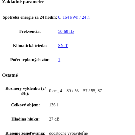
Popis
Ďalšie informácie
K stiahnutiu
Upozornenie:
Aj napriek dôkladnej aktualizácii údajov si vyhradz
právo na technické zmeny, chyby a odchýlky od obsahov obrázkov a 
k pôvodnému zariadeniu.
Vstavaná monoklimatická chladnička s EasyFresh, Pevné dvere, obje
136l, 27dB(A), SuperCool
Zakladné parametre
Spotreba energie za 24 hodín:
0
,
164 kWh / 24 h
Frekvencia:
50-60 Hz