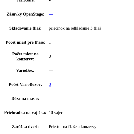
Proces odmrazovania:
automatické
Cirkulačné chladenie:
—
Filter FreshAir:
—
Výsuvný systém
—
chladničky:
SoftSystem:
SoftSystem
Osvetlenie chladiacej
LED stropné osvetlenie
časti:
Počet odkladacích ploch
5
chl.:
z toho predeliteľné:
1
Z toho výškovo
4