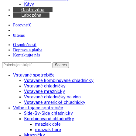
Chladničky na víno
Kávovary
Automatické kávovary
Kávy
Gastrozóna
Labozóna
Porovnať
0
0
Items
O spoločnosti
Doprava a platba
Kontaktujte nás
Search
Search
here
Vstavané spotrebiče
Vstavané kombinované chladničky
Vstavané chladničky
Vstavané mrazničky
Vstavané chladničky na víno
Vstavané americké chladničky
Voľne stojace spotrebiče