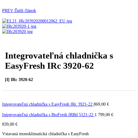
Automatické kávovary
Kavovary pakove
Kávy
Uncategorized
Úvod
Vstavané spotrebiče
Vstavané
chladničky
Integrovateľná chladnička s EasyFresh IR
3920-62
PREV
Ďalší článok
Integrovateľná chladnička s
EasyFresh IRc 3920-62