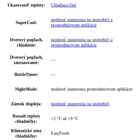
Series:
Plus
Spotreba energie za rok:
60 kWh/ročne
Trieda emisií hluku:
A
Napätie:
220-240 V ~
Prípojná hodnota:
1
,
2 A
Ovládanie:
dotyk
Regulovateľné chl.
1
okruhy:
Ukazovateľ teploty:
Chladiaca časť