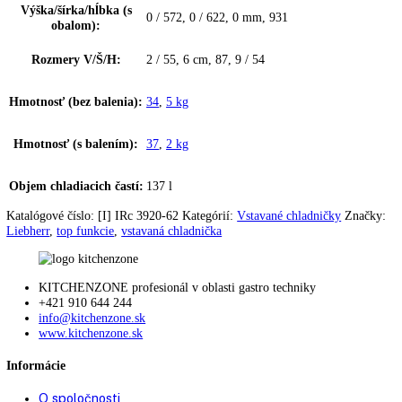
Montáž dverí:
Pevné dvere
Hmotnosti čela nábytku
16
max.:
Doraz dverí:
vpravo s možnosťou výmeny
Zmena strany otvárania
možná samostatne
dverí:
Uhol otvorenia dverí:
115°
Tesnenie dverí:
vymeniteľné
Výškovo nastavovacie
2
pätky:
Nivelačné koľajničky:
—