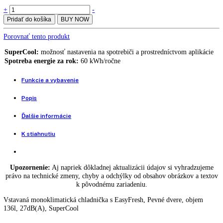
[I] IRc 3920-62
Integrovateľná chladnička s EasyFresh IRc 3921-22
869,00
€
Integrovateľná chladnička s BioFresh IRBd 5121-22
1.799,00
€
839,00
€
Vstavaná monoklimatická chladnička s EasyFresh
Integrovateľná
+
-
chladnička
Pridať do košíka
BUY NOW
s
EasyFresh
Porovnať tento produkt
IRc
3920-
SuperCool:
možnosť nastavenia na spotrebiči a prostredníctvom apli
62
Spotreba energie za rok:
60 kWh/ročne
quantity
Funkcie a vybavenie