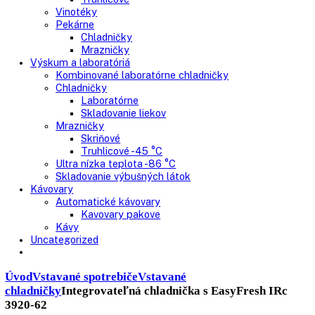
Nepresklenné dvere
Presklenné dvere
Truhlicové mrazničky
Neresklenné dvere
Presklenné dvere
Chladnie nápojov
Skriňové
Truhlicové
Vinotéky
Pekárne
Chladničky
Mrazničky
Výskum a laboratóriá
Kombinované laboratórne chladničky
Chladničky
Laboratórne
Skladovanie liekov
Mrazničky
Skriňové
Truhlicové -45 °C
Ultra nízka teplota -86 °C
Skladovanie výbušných látok
Kávovary