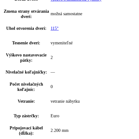
Priehradka na vajíčka:
10 vajec
Zarážka dverí:
Priestor na fľaše a konzervy
Výškovo nast. dverné
s možnosťou postupného nastavenia
police:
Suchá zadná stena:
—
Materiál suchá zadná
—
stena:
Výzdoba vnútorných
—
dverí:
Materiál dvernej police:
biely plast
Materiál políc
sklo
chadničky:
Typ zabudovania:
Integrovateľné