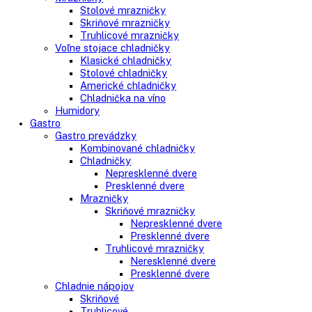
Side-By-Side chladničky
Kombinované chladničky
mraziak dole
mraziak hore
Mrazničky
Stolové mrazničky
Skriňové mrazničky
Truhlicové mrazničky
Voľne stojace chladničky
Klasické chladničky
Stolové chladničky
Americké chladničky
Chladnička na víno
Humidory
Gastro
Gastro prevádzky
Kombinované chladničky
Chladničky
Nepresklenné dvere
Presklenné dvere
Mrazničky
Skriňové mrazničky