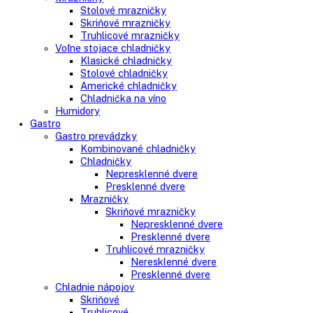
Side-By-Side chladničky
Kombinované chladničky
mraziak dole
mraziak hore
Mrazničky
Stolové mrazničky
Skriňové mrazničky
Truhlicové mrazničky
Voľne stojace chladničky
Klasické chladničky
Stolové chladničky
Americké chladničky
Chladnička na víno
Humidory
Gastro
Gastro prevádzky
Kombinované chladničky
Chladničky
Nepresklenné dvere
Presklenné dvere
Mrazničky
Skriňové mrazničky