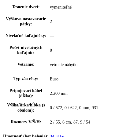
Počet FlexSystémov:
0
Zarážka dverí:
—
Výškovo nast. dverné
—
police:
Suchá zadná stena:
—
Materiál suchá zadná
—
stena:
Výzdoba vnútorných
—
dverí:
Materiál dvernej police:
—
Materiál políc
sklo
chadničky: