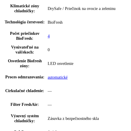
Prípojná hodnota:
1
,
2 A 207 W
HumidityPlus:
✔
Ovládanie:
Touch & Swipe
Regulovateľné chl.
1
okruhy:
Ukazovateľ teploty:
priečinok BioFresh
SuperCool:
—
Dverový poplach,
—
chladenie:
Dverový poplach,
možnosť nastavenia na spotrebiči a
zmrazovanie:
prostredníctvom aplikácie