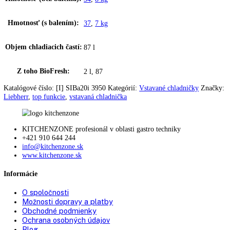
Materiál dverí:
oceľ
Typ zabudovania:
Integrovateľné
Montáž dverí:
Pevné dvere
Hmotnosti čela nábytku
16
max.:
Doraz dverí:
vpravo s možnosťou výmeny
Zmena strany otvárania
možná samostatne
dverí:
Uhol otvorenia dverí:
115°
Tesnenie dverí:
vymeniteľné
Výškovo nastavovacie
2
pätky: