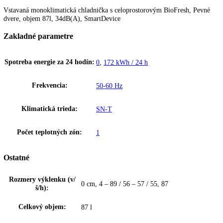
K stiahnutiu
BioFresh
BioFresh zaručuje dokonalú klímu pre mimoriadne dlhú čerstvosť. Pr
teplote tesne nad 0 °C a ideálnej vlhkosti vzduchu si ovocie a zelenin
a ryby zachovajú svoje zdravé vitamíny
- viac o BioFresh
Upozornenie:
Aj napriek dôkladnej aktualizácii údajov si vyhradz
právo na technické zmeny, chyby a odchýlky od obsahov obrázkov a 
k pôvodnému zariadeniu.