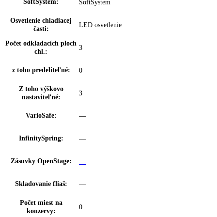
BottleTimer:
—
NightMode:
možnosť nastavenia prostredníctvom aplik
Zámok displeja:
možnosť nastavenia na spotrebiči
Klimatické zóny
DrySafe / Priečinok na ovocie a zeleninu
chladničky:
Technológia čerstvosti:
BioFresh
Počet priečinkov
4
BioFresh:
Vysúvateľné na
0
valčekoch:
Osvetlenie Biofresh
LED osvetlenie
zóny:
Proces odmrazovania:
automatické