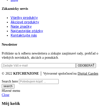
Nivelačné koľajničky:
—
Počet nivelačných
0
koľajníc:
Vetranie:
vetranie nábytku
Typ zástrčky:
Euro
Pripojovací kábel
2.200 mm
(dĺžka):
Výška/šírka/hĺbka (s
0 / 572, 0 / 622, 0 mm, 931
obalom):
Rozmery V/Š/H:
2 / 55, 6 cm, 87, 9 / 54
Hmotnosť (bez balenia):
34
,
8 kg
Hmotnosť (s balením):
37
,
7 kg