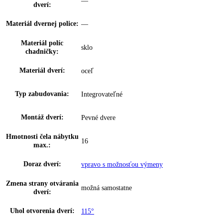
VarioSafe:
—
InfinitySpring:
—
Zásuvky OpenStage:
—
Skladovanie fliaš:
—
Počet miest na
0
konzervy:
VarioBox:
—
Počet VarioBoxov:
0
Dóza na maslo:
—
Priehradka na vajíčka:
—