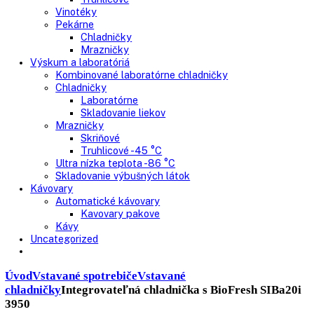
Nepresklenné dvere
Presklenné dvere
Truhlicové mrazničky
Neresklenné dvere
Presklenné dvere
Chladnie nápojov
Skriňové
Truhlicové
Vinotéky
Pekárne
Chladničky
Mrazničky
Výskum a laboratóriá
Kombinované laboratórne chladničky
Chladničky
Laboratórne
Skladovanie liekov
Mrazničky
Skriňové
Truhlicové -45 °C
Ultra nízka teplota -86 °C
Skladovanie výbušných látok
Kávovary