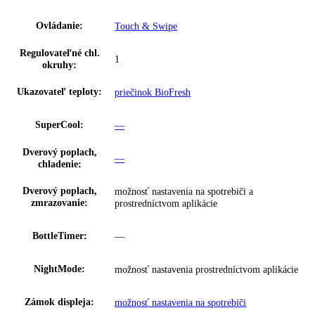
Celkový objem:
87 l
Hladina hluku:
34 dB
Riešenie zosieťovania:
integrované, pevne zabudované
Skupina produktov:
Integrovateľná chladnička s BioFresh
GTIN:
4016803113171
Series:
Prime
Spotreba energie za rok:
63 kWh/ročne
Trieda emisií hluku:
B
Napätie:
220-240 V ~