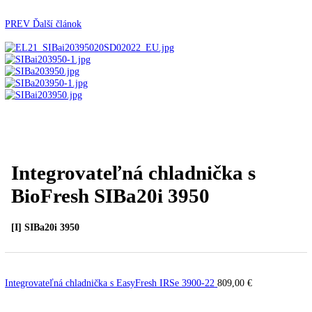
Automatické kávovary
Kavovary pakove
Kávy
Uncategorized
Úvod
Vstavané spotrebiče
Vstavané
chladničky
Integrovateľná chladnička s BioFresh SIB
3950
PREV
Ďalší článok