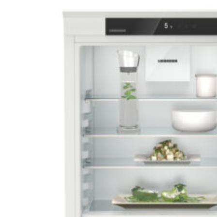
Integrovateľná chladnička s
BioFresh SIBa20i 3950
[I] SIBa20i 3950
Integrovateľná chladnička s EasyFresh IRSe 3900-22
809,00
€