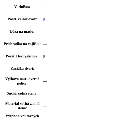
Cirkulačné chladenie:
—
Filter FreshAir:
—
Výsuvný systém
Zásuvka z bezpečnostného skla
chladničky:
SoftSystem:
SoftSystem
Osvetlenie chladiacej
LED osvetlenie
časti:
Počet odkladacích ploch
3
chl.:
z toho predeliteľné:
0
Z toho výškovo
3
nastaviteľné: