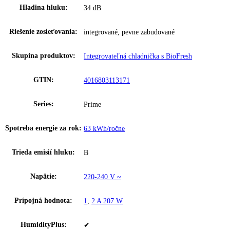
Vstavaná monoklimatická chladnička s celoprostorovým BioFresh, P
dvere, objem 87l, 34dB(A), SmartDevice
Zakladné parametre
Spotreba energie za 24 hodín:
0
,
172 kWh / 24 h
Frekvencia:
50-60 Hz
Klimatická trieda:
SN-T
Počet teplotných zón:
1
Ostatné
Rozmery výklenku (v/
0 cm, 4 – 89 / 56 – 57 / 55, 87
š/h):