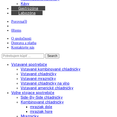
Chladničky na víno
Kávovary
Automatické kávovary
Kávy
Gastrozóna
Labozóna
Porovnať
0
0
Items
O spoločnosti
Doprava a platba
Kontaktujte nás
Search
Search
here
Vstavané spotrebiče
Vstavané kombinované chladničky
Vstavané chladničky
Vstavané mrazničky
Vstavané chladničky na víno
Vstavané americké chladničky
Voľne stojace spotrebiče