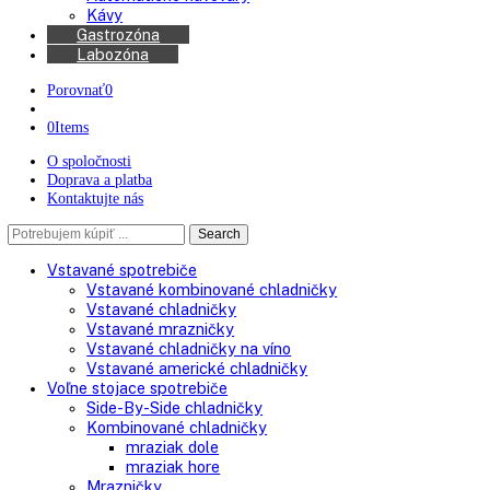
Chladničky na víno
Kávovary
Automatické kávovary
Kávy
Gastrozóna
Labozóna
Porovnať
0
0
Items
O spoločnosti
Doprava a platba
Kontaktujte nás
Search
Search
here
Vstavané spotrebiče
Vstavané kombinované chladničky
Vstavané chladničky
Vstavané mrazničky
Vstavané chladničky na víno
Vstavané americké chladničky
Voľne stojace spotrebiče