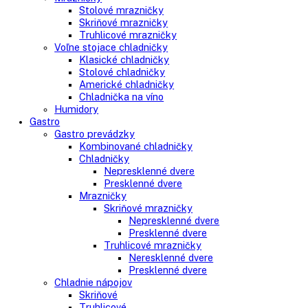
Side-By-Side chladničky
Kombinované chladničky
mraziak dole
mraziak hore
Mrazničky
Stolové mrazničky
Skriňové mrazničky
Truhlicové mrazničky
Voľne stojace chladničky
Klasické chladničky
Stolové chladničky
Americké chladničky
Chladnička na víno
Humidory
Gastro
Gastro prevádzky
Kombinované chladničky
Chladničky
Nepresklenné dvere
Presklenné dvere
Mrazničky
Skriňové mrazničky