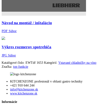
Filter s aktívnym uhlím:
áno
Návod na použitie
PDF Súbor