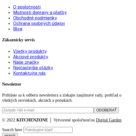
Návod na montáž / inštaláciu
PDF Súbor
Výkres rozmerov spotrebiča