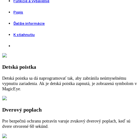
pevných dverí, Rad Vinidor, Filter s aktívnym uhlím
Nie je na sklade
Porovnať tento produkt
Vstavaná chladnička na víno
Rozmery výklenku (VxŠxH):
87,4 - 89 cm x 56 - 57 cm x 55 cm
Užitočný objem celkom:
97 l
Spotreba energie za rok:
150 kWh/ročne
Pre viac informácií o 5 ročnej záruke na spo
LIEBHERR
kliknite tu
.
Funkcie a vybavenie
Popis
Ďalšie informácie
K stiahnutiu