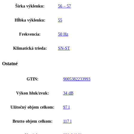
presne nastaviť na teplotu od +5 °C do +20 °C. V jednom zariadení s
priečinkami na víno sa tak dajú naraz a pri optimálnej teplote uložiť
červené, biele vína a šampanské. Ale tieto zariadenia vytvárajú ideáln
klimatické podmienky aj na dlhodobé skladovanie vín. Vďaka rôznej
veľkosti priečinkov na víno a absolútne flexibilnému nastaveniu teplo
tieto zariadenia hodia ku každému individuálnemu vínnemu sortiment
Upozornenie:
Aj napriek dôkladnej aktualizácii údajov si vyhradz
právo na technické zmeny, chyby a odchýlky od obsahov obrázkov a 
k pôvodnému zariadeniu.
Zabudovateľné chladničky na víno so sklenenými dverami
Zakladné parametre
Trieda energetickej efektivity:
G
Spotreba energie za 24 hodín:
0
,
397 kWh / 24 h
Výška výklenku:
87,4 – 89