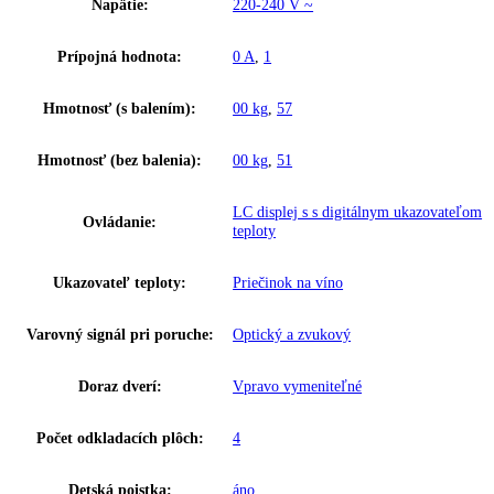
Šírka výklenku:
56 – 57
Hĺbka výklenku:
55
Frekvencia:
50 Hz
Klimatická trieda:
SN-ST
Ostatné
GTIN:
9005382233993
Výkon hluk/zvuk:
34 dB
Užitočný objem celkom:
97 l