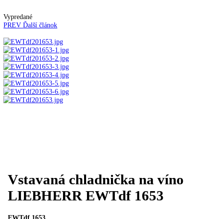
Automatické kávovary
Kavovary pakove
Kávy
Uncategorized
Úvod
Vstavané spotrebiče
Vstavané chladničky na
víno
Vstavaná chladnička na víno LIEBHERR EWTdf
1653
Vypredané
PREV
Ďalší článok