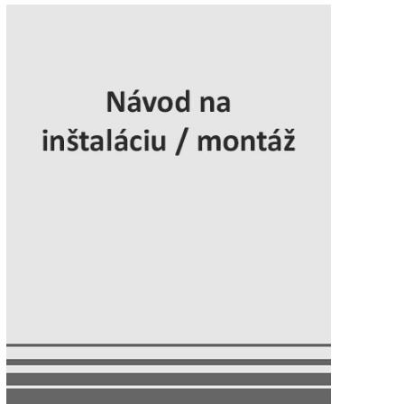
Počet odkladacích plôch:
4
Detská poistka:
áno
Chladenie cirkulačným
áno
vzduchom:
Osvetlenie:
LED osvetlenie
,
plynule stmievat
Spotreba energie za rok:
150 kWh/ročne
Tlmenie uzatvárania:
SoftSystem
Dverový poplach priečinka na
zvukový
víno:
Maximálny počet fliaš Bordeaux
30
0,75 l: