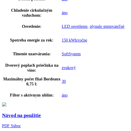
Brutto objem celkom:
117 l
Napätie:
220-240 V ~
Prípojná hodnota:
0 A
,
1
Hmotnosť (s balením):
00 kg
,
57
Hmotnosť (bez balenia):
00 kg
,
51
LC displej s s digitálnym ukazov
Ovládanie:
teploty
Ukazovateľ teploty:
Priečinok na víno
Varovný signál pri poruche:
Optický a zvukový
Doraz dverí:
Vpravo vymeniteľné