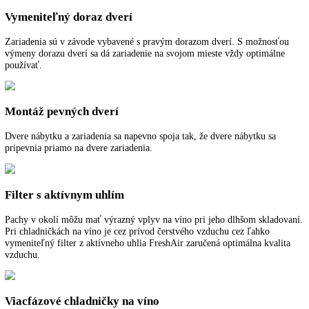
Detská poistka
Detská poistka sa dá naprogramovať tak, aby zabránila neúmyselném
vypnutiu zariadenia. Ak je detská poistka zapnutá, je zobrazená sym
MagicEye.
Dverový poplach
Pre bezpečnú ochranu potravín varuje zvukový dverový poplach, keď
dvere otvorené 60 sekúnd.
Vymeniteľný doraz dverí
Zariadenia sú v závode vybavené s pravým dorazom dverí. S možnos
výmeny dorazu dverí sa dá zariadenie na svojom mieste vždy optimál