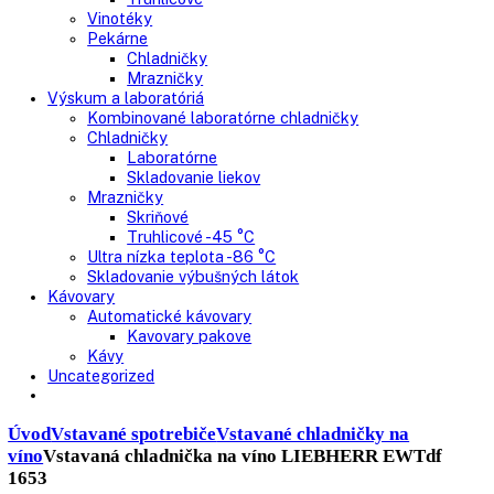
Nepresklenné dvere
Presklenné dvere
Truhlicové mrazničky
Neresklenné dvere
Presklenné dvere
Chladnie nápojov
Skriňové
Truhlicové
Vinotéky
Pekárne
Chladničky
Mrazničky
Výskum a laboratóriá
Kombinované laboratórne chladničky
Chladničky
Laboratórne
Skladovanie liekov
Mrazničky
Skriňové
Truhlicové -45 °C
Ultra nízka teplota -86 °C
Skladovanie výbušných látok
Kávovary