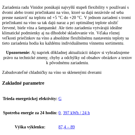
používať.
Montáž pevných dverí
Dvere nábytku a zariadenia sa napevno spoja tak, že dvere nábytku sa
pripevnia priamo na dvere zariadenia.
Filter s aktívnym uhlím
Pachy v okolí môžu mať výrazný vplyv na víno pri jeho dlhšom sklad
Pri chladničkách na víno je cez prívod čerstvého vzduchu cez ľahko
vymeniteľný filter z aktívneho uhlia FreshAir zaručená optimálna kva
vzduchu.
Viacfázové chladničky na víno
Zariadenia radu Vinidor ponúkajú najvyšší stupeň flexibility v použív
dvomi alebo tromi priečinkami na víno, ktoré sa dajú nezávisle od se