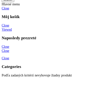
JPG Súbor
Katalógové číslo:
EWTdf 1653
Kategórií:
Vstavané chladničky na ví
Značka:
top funkcie
KITCHENZONE profesionál v oblasti gastro techniky
+421 910 644 244
info@kitchenzone.sk
www.kitchenzone.sk
Informácie
O spoločnosti
Možnosti dopravy a platby
Obchodné podmienky
Ochrana osobných údajov
Blog
Zákaznícky servis
Všetky produkty