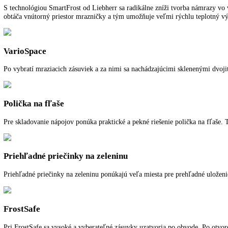
Spotreba energie za rok:
211 kWh/ročne
Pre viac informácií o 5 ročnej záruke na 
Funkcie a vybavenie
Ďalšie informácie
K stiahnutiu
SmartFrost
S technológiou SmartFrost od Liebherr sa radikálne zníži tvorba n
obtáča vnútorný priestor mrazničky a tým umožňuje veľmi rýchlu tep
VarioSpace