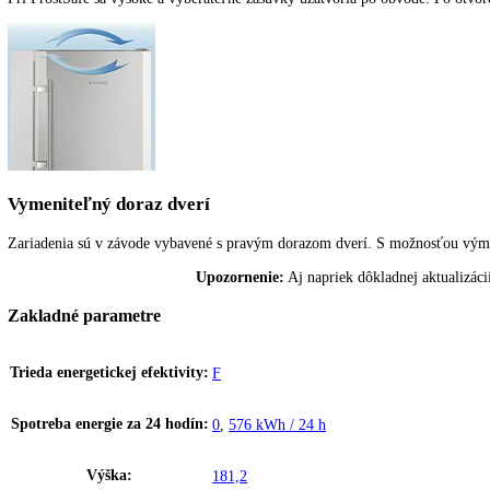
Po vybratí mraziacich zásuviek a za nimi sa nachádzajúcimi sklenený
Polička na fľaše
Pre skladovanie nápojov ponúka praktické a pekné riešenie polička na 
Priehľadné priečinky na zeleninu
Priehľadné priečinky na zeleninu ponúkajú veľa miesta pre prehľadné 
FrostSafe
Pri FrostSafe sa vysoké a vyberateľné zásuvky uzatvoria po obvode. P