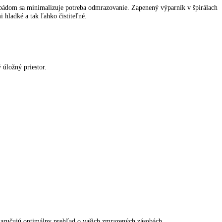
travinách. Tým pádom sa minimalizuje potreba odmrazovanie. Zapenený
ničky sú veľmi hladké a tak ľahko čistiteľné.