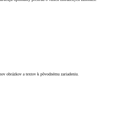
moriadne vysoký úložný priestor.
 čelá priečinkov zaručujú optimálny prehľad o vašich zmrazených zásob