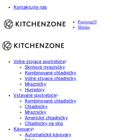
Kontaktujte nás
Porovnať
0
0
Items
Voľne stojace spotrebiče
Skriňové mrazničky
Kombinované chladničky
Voľne stojace chladničky
Mrazničky
Humidory
Vstavané spotrebiče
Kombinované chladničky
Chladničky
Mrazničky
Americké chladničky
Chladničky na víno