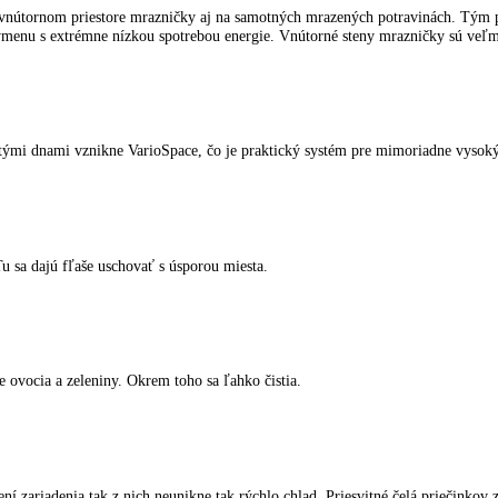
spotrebiče LIEBHERR
kliknite tu
.
ámrazy vo vnútornom priestore mrazničky aj na samotných mrazených po
lotný výmenu s extrémne nízkou spotrebou energie. Vnútorné steny mraz