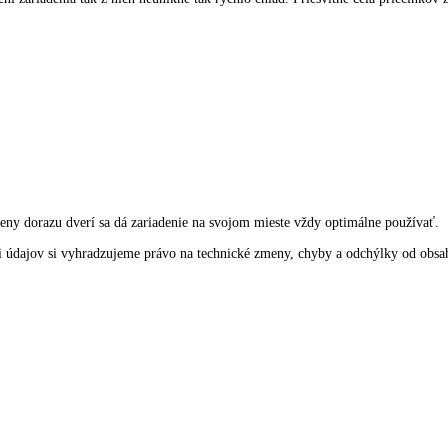
mi dvojitými dnami vznikne VarioSpace, čo je praktický systém pre mi
fľaše. Tu sa dajú fľaše uschovať s úsporou miesta.
uloženie ovocia a zeleniny. Okrem toho sa ľahko čistia.
o otvorení zariadenia tak z nich neunikne tak rýchlo chlad. Priesvitné