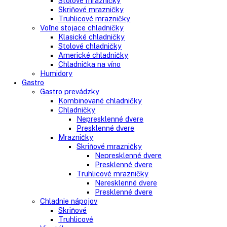
Side-By-Side chladničky
Kombinované chladničky
mraziak dole
mraziak hore
Mrazničky
Stolové mrazničky
Skriňové mrazničky
Truhlicové mrazničky
Voľne stojace chladničky
Klasické chladničky
Stolové chladničky
Americké chladničky
Chladnička na víno
Humidory
Gastro
Gastro prevádzky
Kombinované chladničky
Chladničky
Nepresklenné dvere
Presklenné dvere
Mrazničky
Skriňové mrazničky
Nepresklenné dvere