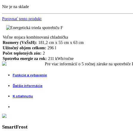
CU 3331
Kombinovaná chladnička LIEBHERR CU 2331
399,00
€
Kombinovaná chladnička LIEBHERR CUef 3331
599,00
€
489,00
€
SmartFrost, Polička na fľaše, FrostSafe, VarioSpace, Priehľadné prie
Nie je na sklade
Porovnať tento produkt
Voľne stojaca kombinovaná chladnička
Rozmery (VxŠxH):
181,2 cm x 55 cm x 63 cm
Užitočný objem celkom:
296 l
Počet teplotných zón:
2