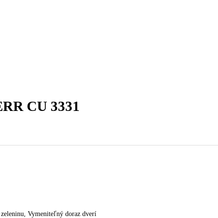
čky
mraziak dole
Kombinovaná chladnička LIEBHER
EBHERR CU 3331