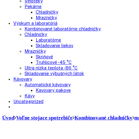
Presklenné dvere
Truhlicové mrazničky
Neresklenné dvere
Presklenné dvere
Chladnie nápojov
Skriňové
Truhlicové
Vinotéky
Pekárne
Chladničky
Mrazničky
Výskum a laboratóriá
Kombinované laboratórne chladničky
Chladničky
Laboratórne
Skladovanie liekov
Mrazničky
Skriňové
Truhlicové -45 °C
Ultra nízka teplota -86 °C
Skladovanie výbušných látok
Kávovary