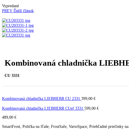
Automatické kávovary
Kavovary pakove
Kávy
Uncategorized
Úvod
Voľne stojace spotrebiče
Kombinované chladni
Vypredané
PREV
Ďalší článok
Kombinovaná chladnička LI