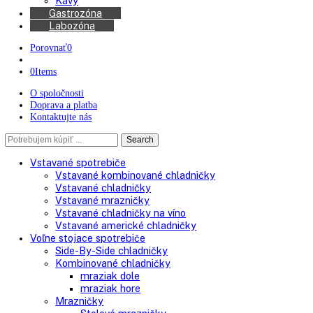
Kávovary
Automatické kávovary
Kávy
Gastrozóna
Labozóna
Porovnať
0
0
Items
O spoločnosti
Doprava a platba
Kontaktujte nás
Search
Search
here
Vstavané spotrebiče
Vstavané kombinované chladničky
Vstavané chladničky
Vstavané mrazničky
Vstavané chladničky na víno
Vstavané americké chladničky
Voľne stojace spotrebiče