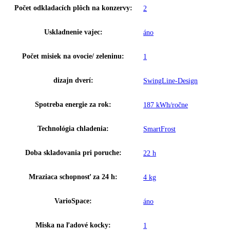
Materiál bočných stien:
Oceľ
Farba krytu:
Strieborná
Doraz dverí:
Vpravo vymeniteľné
Rukoväť:
Priehlbeň na rukoväť
Regulovateľné chladiace okruhy:
1
Teplotné zóny:
2
Osvetlenie:
LED osvetlenie
Počet odkladacích plôch chladiacej časti:
3