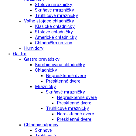
Side-By-Side chladničky
Kombinované chladničky
mraziak dole
mraziak hore
Mrazničky
Stolové mrazničky
Skriňové mrazničky
Truhlicové mrazničky
Voľne stojace chladničky
Klasické chladničky
Stolové chladničky
Americké chladničky
Chladnička na víno
Humidory
Gastro
Gastro prevádzky
Kombinované chladničky
Chladničky
Nepresklenné dvere
Presklenné dvere
Mrazničky
Skriňové mrazničky