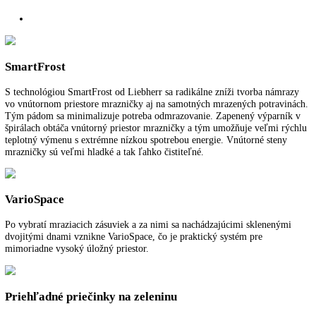
Voľne stojaca kombinovaná chladnička
Rozmery (VxŠxH):
140,1 cm x 55 cm x 63 cm
Užitočný objem celkom:
233 l
Počet teplotných zón:
2
Spotreba energie za rok:
187 kWh/ročne
Pre viac informácií o 5 ročnej záruke na spo
LIEBHERR
kliknite tu
.
Funkcie a vybavenie
Ďalšie informácie
K stiahnutiu
SmartFrost
S technológiou SmartFrost od Liebherr sa radikálne zníži tvorba nám