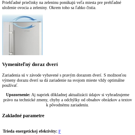
vo vnútornom priestore mrazničky aj na samotných mrazených potrav
Tým pádom sa minimalizuje potreba odmrazovanie. Zapenený výparn
špirálach obtáča vnútorný priestor mrazničky a tým umožňuje veľmi 
teplotný výmenu s extrémne nízkou spotrebou energie. Vnútorné sten
mrazničky sú veľmi hladké a tak ľahko čistiteľné.
VarioSpace
Po vybratí mraziacich zásuviek a za nimi sa nachádzajúcimi sklenený
dvojitými dnami vznikne VarioSpace, čo je praktický systém pre
mimoriadne vysoký úložný priestor.
Priehľadné priečinky na zeleninu
Priehľadné priečinky na zeleninu ponúkajú veľa miesta pre prehľadné
uloženie ovocia a zeleniny. Okrem toho sa ľahko čistia.