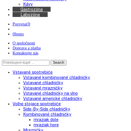
Chladničky na víno
Kávovary
Automatické kávovary
Kávy
Gastrozóna
Labozóna
Porovnať
0
0
Items
O spoločnosti
Doprava a platba
Kontaktujte nás
Search
Search
here
Vstavané spotrebiče
Vstavané kombinované chladničky
Vstavané chladničky
Vstavané mrazničky
Vstavané chladničky na víno
Vstavané americké chladničky
Voľne stojace spotrebiče