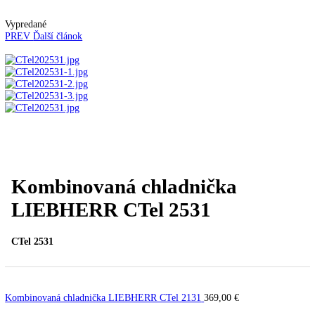
Automatické kávovary
Kavovary pakove
Kávy
Uncategorized
Úvod
Voľne stojace spotrebiče
Kombinované
chladničky
mraziak hore
Kombinovaná chladnička
LIEBHERR CTel 2531
Vypredané
PREV
Ďalší článok