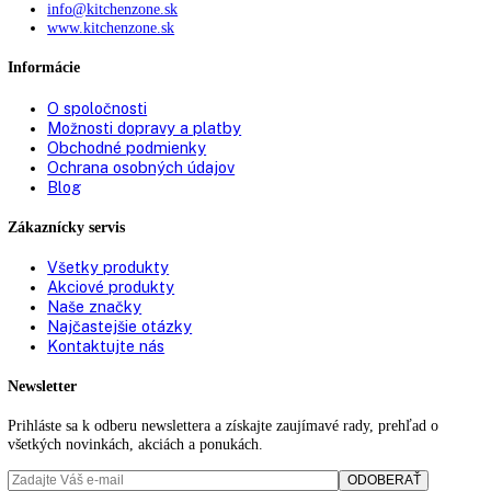
Mraziaca schopnosť za 24 h:
4 kg
VarioSpace:
áno
Miska na ľadové kocky:
1
Možnosť zasunutia cez predné vetranie:
áno
Zásuvky v mraziacej časti:
0
Návod na použitie
PDF Súbor
Výkres rozmerov spotrebiča