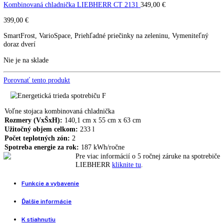
Kombinovaná chladnička
LIEBHERR CTel 2531
CTel 2531
Kombinovaná chladnička LIEBHERR CTel 2131
369,00
€
Kombinovaná chladnička LIEBHERR CT 2131
349,00
€
399,00
€
SmartFrost, VarioSpace, Priehľadné priečinky na zeleninu, Vymenite
doraz dverí
Nie je na sklade
Porovnať tento produkt