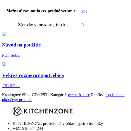
Materiál odkladacích plôch chladiacej časti:
Sklo
Počet priestorov na odkladanie fliaš:
1
Počet odkladacích plôch na konzervy:
2
Uskladnenie vajec:
áno
Počet misiek na ovocie/ zeleninu:
1
dizajn dverí:
SwingLine-Design
Spotreba energie za rok:
187 kWh/ročne
Technológia chladenia:
SmartFrost
Doba skladovania pri poruche:
22 h