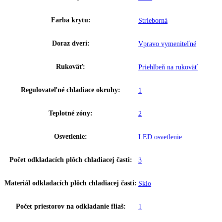
Užitočný objem celkom:
233 l
Brutto objem celkom:
241 l
Proces odmrazovania:
automatické
Napätie:
220-240 V ~
Prípojná hodnota:
1
,
4 A
Hmotnosť (s balením):
00 kg
,
52
Hmotnosť (bez balenia):
00 kg
,
49
Ovládanie:
Mechanické riadenie
Ukazovateľ teploty:
—