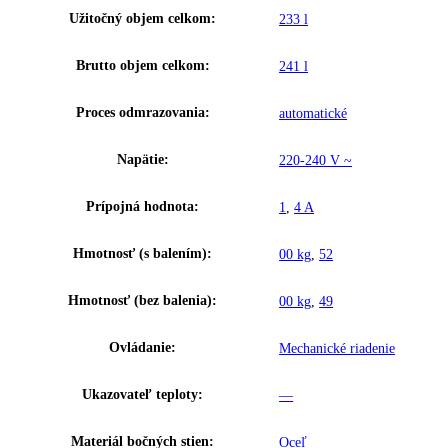
Výška:
140,1
Šírka:
55
Hĺbka:
63
Frekvencia:
50 Hz
Klimatická trieda:
SN-T
Ostatné
GTIN:
4016803051213
Výkon hluk/zvuk:
39 dB