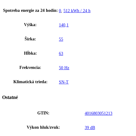
Vymeniteľný doraz dverí
Zariadenia sú v závode vybavené s pravým dorazom dverí. S možnos
výmeny dorazu dverí sa dá zariadenie na svojom mieste vždy optimál
používať.
Upozornenie:
Aj napriek dôkladnej aktualizácii údajov si vyhradz
právo na technické zmeny, chyby a odchýlky od obsahov obrázkov a 
k pôvodnému zariadeniu.
Zakladné parametre
Trieda energetickej efektivity:
F
Spotreba energie za 24 hodín:
0
,
512 kWh / 24 h