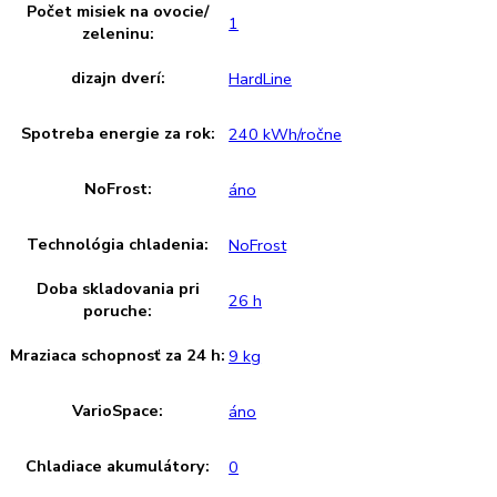
Teplotné zóny:
2
Detská poistka:
áno
SuperFrost:
Riadený časom
Chladenie cirkulačným
áno
vzduchom:
Osvetlenie:
LED stropné osvetlenie
Počet odkladacích plôch
4
chladiacej časti:
Materiál odkladacích plôch
Sklo
chladiacej časti:
Priečinok na odkladanie
Polička na fľaše
fliaš:
Počet priestorov na
2