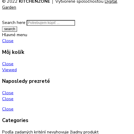
Katalógové číslo:
CNkw 4313
Kategórií:
mraziak dole
Značk
funkcie
KITCHENZONE profesionál v oblasti gastro techniky
+421 910 644 244
info@kitchenzone.sk
www.kitchenzone.sk
Informácie
O spoločnosti
Možnosti dopravy a platby
Obchodné podmienky
Ochrana osobných údajov
Blog