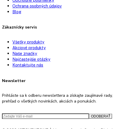
Dverový poplach chladiacej
zvukový
časti:
Dverový poplach mraziacej
zvukový
časti:
Zásuvky v mraziacej časti:
3
Zmrazovacie dosky:
0
Návod na použitie
PDF Súbor
Výkres rozmerov spotrebiča
JPG Súbor