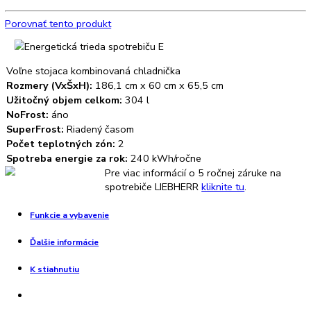
CNkw 4313
Kombinovaná chladnička LIEBHERR CPel 4313
569,00
€
Kombinovaná chladnička LIEBHERR CBNef 5715
1.399,00
€
693,00
€
NoFrost, DuoCooling, Tlačidlá elektroniky, Polička na fľaše
Nie je na sklade
Porovnať tento produkt
Voľne stojaca kombinovaná chladnička
Rozmery (VxŠxH):
186,1 cm x 60 cm x 65,5 cm