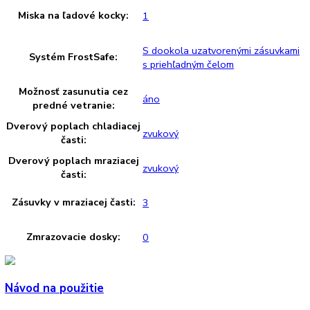
odkladanie fliaš:
Počet odkladacích plôch na
1
konzervy:
Počet VarioBoxov:
0
Uskladnenie vajec:
áno
Počet misiek na ovocie/
1
zeleninu:
dizajn dverí:
HardLine
Spotreba energie za rok:
240 kWh/ročne
NoFrost:
áno
Technológia chladenia:
NoFrost