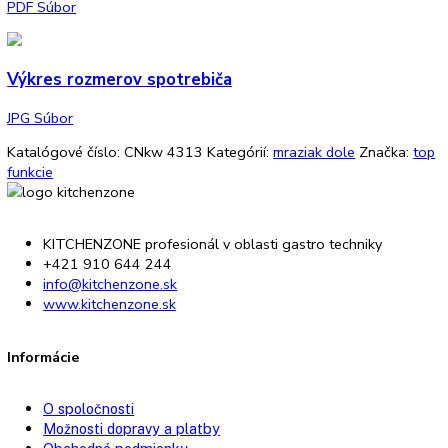
Doba skladovania pri
26 h
poruche:
Mraziaca schopnosť za 24 h:
9 kg
VarioSpace:
áno
Chladiace akumulátory:
0
Miska na ľadové kocky:
1
S dookola uzatvorenými zásu
Systém FrostSafe:
s priehľadným čelom
Možnosť zasunutia cez
áno
predné vetranie: