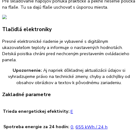
cirkulujúcim vzduchom a vlhkosť vzduchu sa odvádza preč. Mr
priestor tak ostáva vždy bez námrazy a na potravinách sa
nevytvorí vrstva ľadu.
DuoCooling
S dvomi oddelenými regulovateľnými okruhmi sa dá s funkcio
DuoCooling pri kombinovaných chladničkách s mrazničkou
nezávisle a presne riadiť teplota v chladiacej a mraziacej časti
Medzi chladiacou a mraziacou časťou neprebieha žiadna vý
vzduchu. Zamedzí sa tak prenosu pachov a vysychaniu potrav
Polička na fľaše
Pre skladovanie nápojov ponúka praktické a pekné riešenie p
na fľaše. Tu sa dajú fľaše uschovať s úsporou miesta.