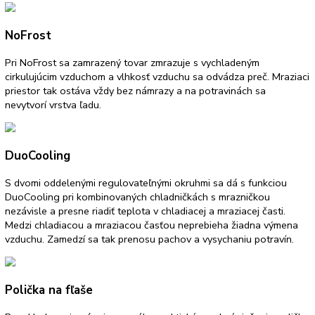
Užitočný objem celkom:
304 l
NoFrost:
áno
SuperFrost:
Riadený časom
Počet teplotných zón:
2
Spotreba energie za rok:
240 kWh/ročne
Pre viac informácií o 5 ročnej záruke n
spotrebiče LIEBHERR
kliknite tu
.
Funkcie a vybavenie
Ďalšie informácie
K stiahnutiu
NoFrost
Pri NoFrost sa zamrazený tovar zmrazuje s vychladeným