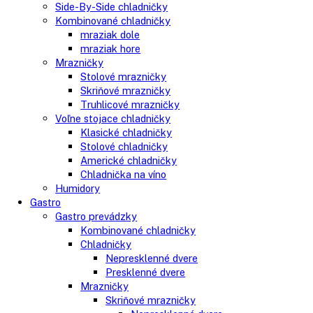
Vstavané mrazničky
Vstavané chladničky na víno
Vstavané americké chladničky
Voľne stojace spotrebiče
Side-By-Side chladničky
Kombinované chladničky
mraziak dole
mraziak hore
Mrazničky
Stolové mrazničky
Skriňové mrazničky
Truhlicové mrazničky
Voľne stojace chladničky
Klasické chladničky
Stolové chladničky
Americké chladničky
Chladnička na víno
Humidory
Gastro
Gastro prevádzky