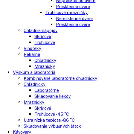
Kombinované chladničky
Chladničky
Nepresklenné dvere
Presklenné dvere
Mrazničky
Skriňové mrazničky
Nepresklenné dvere
Presklenné dvere
Truhlicové mrazničky
Neresklenné dvere
Presklenné dvere
Chladnie nápojov
Skriňové
Truhlicové
Vinotéky
Pekárne
Chladničky
Mrazničky
Výskum a laboratóriá
Kombinované laboratórne chladničky