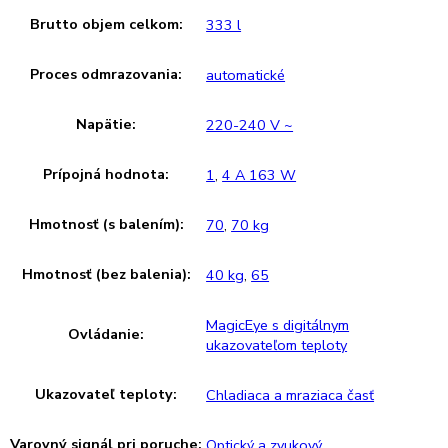
Výška:
186,1
Šírka:
60
Hĺbka:
65,5
Frekvencia:
50 Hz
Klimatická trieda:
SN-T
Ostatné
GTIN:
4016803062790
Výkon hluk/zvuk:
40 dB