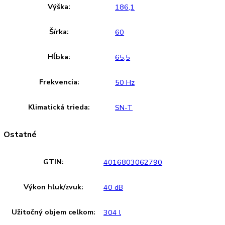
Tlačidlá elektroniky
Presné elektronické riadenie je vybavené s digitálnym
ukazovateľom teploty a informuje o nastavených hodnotách.
Detská poistka chráni pred nechceným prestavením ovládaci
panela.
Upozornenie:
Aj napriek dôkladnej aktualizácii údajov s
vyhradzujeme právo na technické zmeny, chyby a odchýlky
obsahov obrázkov a textov k pôvodnému zariadeniu.
Zakladné parametre
Trieda energetickej efektivity:
E
Spotreba energie za 24 hodín:
0
,
655 kWh / 24 h