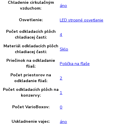
Ukazovateľ teploty:
Chladiaca a mraziaca časť
Varovný signál pri poruche:
Optický a zvukový
Materiál bočných stien:
Oceľ
Farba krytu:
KiwiGreen
Doraz dverí:
Vpravo vymeniteľné
Priehlbeň na rukoväť zvislá po
Rukoväť:
dĺžke
Regulovateľné chladiace
2
okruhy: