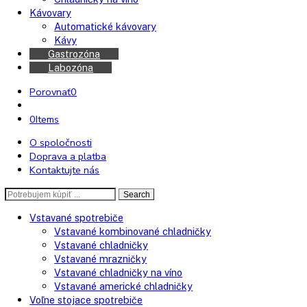
Mrazničky
Americké chladničky
Chladničky na víno
Kávovary
Automatické kávovary
Kávy
Gastrozóna
Labozóna
Porovnať
0
0
Items
O spoločnosti
Doprava a platba
Kontaktujte nás
Search
Search
here
Vstavané spotrebiče
Vstavané kombinované chladničky
Vstavané chladničky