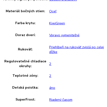
Užitočný objem celkom:
304 l
Brutto objem celkom:
333 l
Proces odmrazovania:
automatické
Napätie:
220-240 V ~
Prípojná hodnota:
1
,
4 A 163 W
Hmotnosť (s balením):
70
,
70 kg
Hmotnosť (bez balenia):
40 kg
,
65
MagicEye s digitálnym
Ovládanie:
ukazovateľom teploty