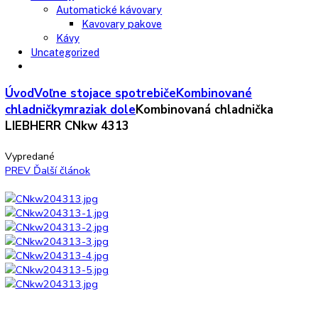
Chladničky
Laboratórne
Skladovanie liekov
Mrazničky
Skriňové
Truhlicové -45 °C
Ultra nízka teplota -86 °C
Skladovanie výbušných látok
Kávovary
Automatické kávovary
Kavovary pakove
Kávy
Uncategorized
Úvod
Voľne stojace spotrebiče
Kombinované
chladničky
mraziak dole
Kombinovaná chladnička
LIEBHERR CNkw 4313
Vypredané