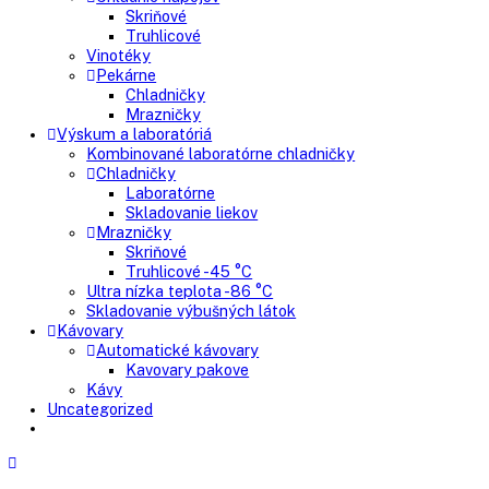
Mrazničky
Skriňové mrazničky
Nepresklenné dvere
Presklenné dvere
Truhlicové mrazničky
Neresklenné dvere
Presklenné dvere
Chladnie nápojov
Skriňové
Truhlicové
Vinotéky
Pekárne
Chladničky
Mrazničky
Výskum a laboratóriá
Kombinované laboratórne chladničky
Chladničky
Laboratórne
Skladovanie liekov
Mrazničky
Skriňové
Truhlicové -45 °C
Ultra nízka teplota -86 °C