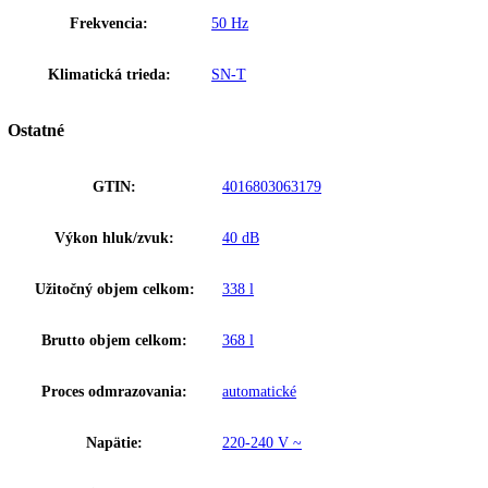
Presné elektronické riadenie je vybavené s digitálnym ukazovateľom 
a informuje o nastavených hodnotách. Detská poistka chráni pred
nechceným prestavením ovládacieho panela.
Upozornenie:
Aj napriek dôkladnej aktualizácii údajov si vyhradz
právo na technické zmeny, chyby a odchýlky od obsahov obrázkov a 
k pôvodnému zariadeniu.
Zakladné parametre
Trieda energetickej efektivity:
E
Spotreba energie za 24 hodín:
0
,
684 kWh / 24 h
Výška:
201,1
Šírka:
60
Hĺbka:
65,5