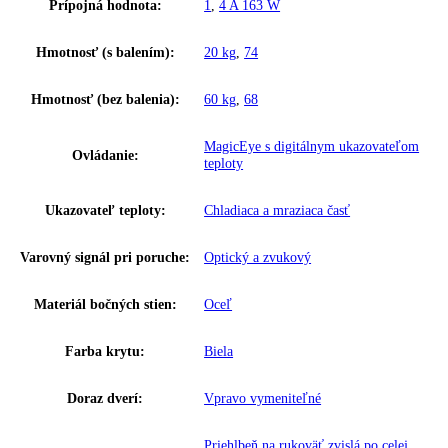
Frekvencia:
50 Hz
Klimatická trieda:
SN-T
Ostatné
GTIN:
4016803063179
Výkon hluk/zvuk:
40 dB
Užitočný objem celkom:
338 l
Brutto objem celkom:
368 l
Proces odmrazovania:
automatické