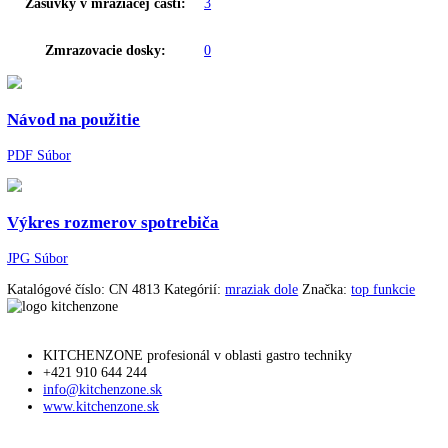
dizajn dverí:
HardLine
Spotreba energie za rok:
250 kWh/ročne
NoFrost:
áno
Technológia chladenia:
NoFrost
Doba skladovania pri poruche:
26 h
Mraziaca schopnosť za 24 h:
9 kg
VarioSpace:
áno
Chladiace akumulátory:
0
Miska na ľadové kocky:
1