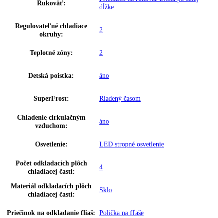
Napätie:
220-240 V ~
Prípojná hodnota:
1
,
4 A 163 W
Hmotnosť (s balením):
20 kg
,
74
Hmotnosť (bez balenia):
60 kg
,
68
MagicEye s digitálnym ukazovate
Ovládanie:
teploty
Ukazovateľ teploty:
Chladiaca a mraziaca časť
Varovný signál pri poruche:
Optický a zvukový
Materiál bočných stien:
Oceľ
Farba krytu:
Biela