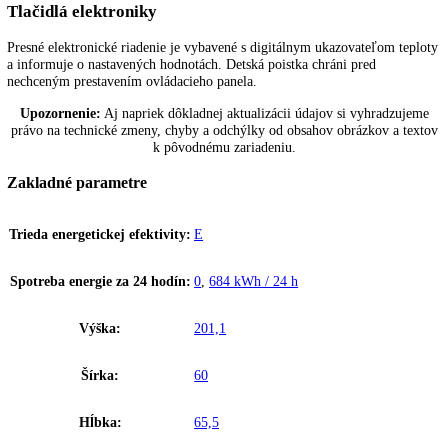
DuoCooling
S dvomi oddelenými regulovateľnými okruhmi sa dá s funkciou
DuoCooling pri kombinovaných chladničkách s mrazničkou nezávisle
presne riadiť teplota v chladiacej a mraziacej časti. Medzi chladiacou 
mraziacou časťou neprebieha žiadna výmena vzduchu. Zamedzí sa tak
prenosu pachov a vysychaniu potravín.
Polička na fľaše
Pre skladovanie nápojov ponúka praktické a pekné riešenie polička na
Tu sa dajú fľaše uschovať s úsporou miesta.
Tlačidlá elektroniky