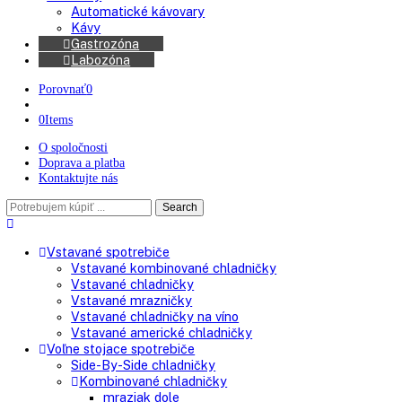
Americké chladničky
Chladničky na víno
Kávovary
Automatické kávovary
Kávy
Gastrozóna
Labozóna
Porovnať
0
0
Items
O spoločnosti
Doprava a platba
Kontaktujte nás
Search
Search
here
Vstavané spotrebiče
Vstavané kombinované chladničky
Vstavané chladničky
Vstavané mrazničky
Vstavané chladničky na víno