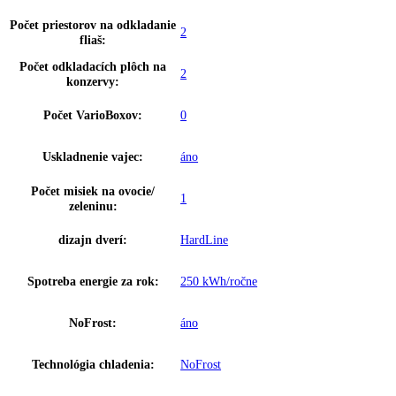
Doraz dverí:
Vpravo vymeniteľné
Priehlbeň na rukoväť zvislá po cele
Rukoväť:
dĺžke
Regulovateľné chladiace
2
okruhy:
Teplotné zóny:
2
Detská poistka:
áno
SuperFrost:
Riadený časom
Chladenie cirkulačným
áno
vzduchom:
Osvetlenie:
LED stropné osvetlenie