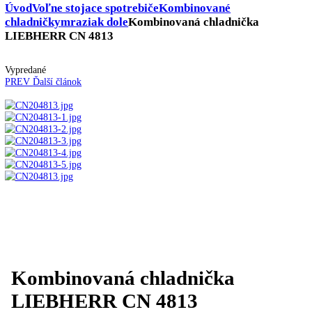
Skladovanie výbušných látok
Kávovary
Automatické kávovary
Kavovary pakove
Kávy
Uncategorized
Úvod
Voľne stojace spotrebiče
Kombinované
chladničky
mraziak dole
Kombinovaná chladnička
LIEBHERR CN 4813
Vypredané
PREV
Ďalší článok