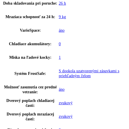
Počet odkladacích plôch
4
chladiacej časti:
Materiál odkladacích plôch
Sklo
chladiacej časti:
Priečinok na odkladanie fliaš:
Polička na fľaše
Počet priestorov na odkladanie
2
fliaš:
Počet odkladacích plôch na
2
konzervy:
Počet VarioBoxov:
0
Uskladnenie vajec:
áno
Počet misiek na ovocie/
1
zeleninu: