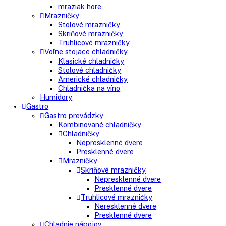
Vstavané americké chladničky
Voľne stojace spotrebiče
Side-By-Side chladničky
Kombinované chladničky
mraziak dole
mraziak hore
Mrazničky
Stolové mrazničky
Skriňové mrazničky
Truhlicové mrazničky
Voľne stojace chladničky
Klasické chladničky
Stolové chladničky
Americké chladničky
Chladnička na víno
Humidory
Gastro
Gastro prevádzky
Kombinované chladničky
Chladničky
Nepresklenné dvere
Presklenné dvere