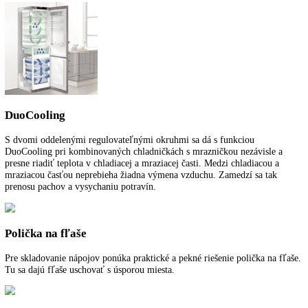
LIEBHERR
kliknite tu
.
Funkcie a vybavenie
Ďalšie informácie
K stiahnutiu
NoFrost
Pri NoFrost sa zamrazený tovar zmrazuje s vychladeným cirkulujúci
vzduchom a vlhkosť vzduchu sa odvádza preč. Mraziaci priestor tak o
vždy bez námrazy a na potravinách sa nevytvorí vrstva ľadu.