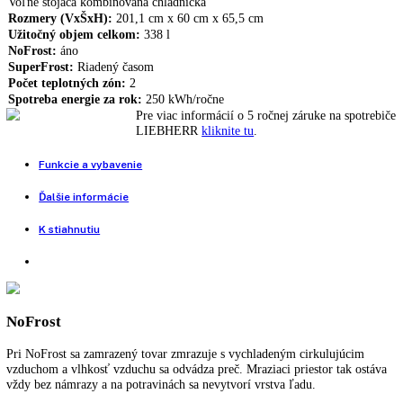
LIEBHERR CBN 4835
1.329,00
€
550,00
€
NoFrost, DuoCooling, Tlačidlá elektroniky, Polička na fľaše
Nie je na sklade
Porovnať tento produkt
Voľne stojaca kombinovaná chladnička
Rozmery (VxŠxH):
201,1 cm x 60 cm x 65,5 cm
Užitočný objem celkom:
338 l
NoFrost:
áno
SuperFrost:
Riadený časom
Počet teplotných zón:
2
Spotreba energie za rok:
250 kWh/ročne
Pre viac informácií o 5 ročnej záruke na spo