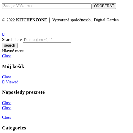
Výkres rozmerov spotrebiča
JPG Súbor
Katalógové číslo:
CN 4813
Kategórií:
mraziak dole
Značka:
top funk
KITCHENZONE profesionál v oblasti gastro techniky
+421 910 644 244
info@kitchenzone.sk
www.kitchenzone.sk
Informácie
O spoločnosti
Možnosti dopravy a platby
Obchodné podmienky
Ochrana osobných údajov
Blog