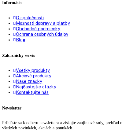
S dookola uzatvorenými zásuvkami
Systém FrostSafe:
priehľadným čelom
Možnosť zasunutia cez predné
áno
vetranie:
Dverový poplach chladiacej
zvukový
časti:
Dverový poplach mraziacej
zvukový
časti:
Zásuvky v mraziacej časti:
3
Zmrazovacie dosky:
0
Návod na použitie
PDF Súbor