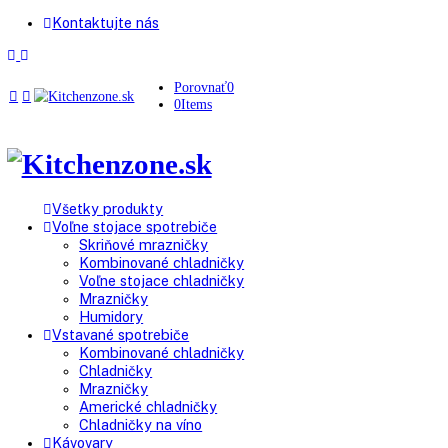
Kontaktujte nás
Porovnať
0
0
Items
Všetky produkty
Voľne stojace spotrebiče
Skriňové mrazničky
Kombinované chladničky
Voľne stojace chladničky
Mrazničky
Humidory
Vstavané spotrebiče
Kombinované chladničky
Chladničky
Mrazničky