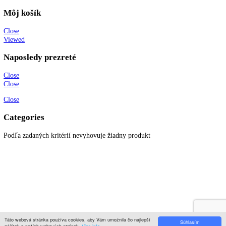
Prihláste sa k odberu newslettera a získajte zaujímavé rady, prehľad o
všetkých novinkách, akciách a ponukách.
© 2022
KITCHENZONE
│ Vytvorené spoločnosťou
Digital Garden
Search here
Hlavné menu
Close
Môj košík
Close
Viewed
Naposledy prezreté
Close
Close
Close