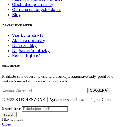
+421 910 644 244
info@kitchenzone.sk
www.kitchenzone.sk
Informácie
O spoločnosti
Možnosti dopravy a platby
Obchodné podmienky
Ochrana osobných údajov
Blog
Zákaznícky servis
Všetky produkty
Akciové produkty
Naše značky
Najčastejšie otázky
Kontaktujte nás
Newsletter