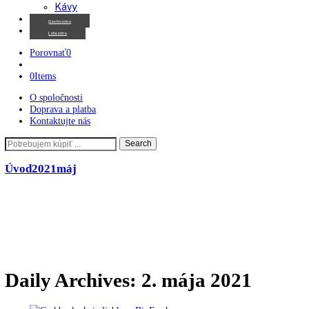
Chladničky na víno
Kávovary
Automatické kávovary
Kávy
Gastrozóna
Labozóna
Porovnať
0
0
Items
O spoločnosti
Doprava a platba
Kontaktujte nás
Search
Search
here
Úvod
2021
máj
02