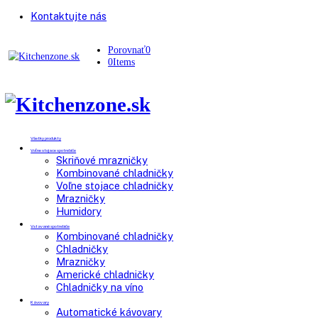
Kontaktujte nás
Porovnať
0
0
Items
Všetky produkty
Voľne stojace spotrebiče
Skriňové mrazničky
Kombinované chladničky
Voľne stojace chladničky
Mrazničky
Humidory
Vstavané spotrebiče
Kombinované chladničky
Chladničky
Mrazničky
Americké chladničky