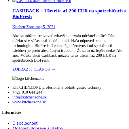
Daily Archives:
2. mája 2021
CASHBACK – Ušetrite až 200 EUR na spotrebič
BioFresh
Kitchen Zone
máj 5, 2021
Ako sa môžem stravovať zdravšie a trvalo udržateľnejšie? Túto
otázku si v súčasnosti kladú mnohí. Naša odpoveď znie: s
technológiou BioFresh. Technológia čerstvosti od spoločnosti
Liebherr je preto absolútnym trendom. Že sa to už lepšie nedá?
áno. Vďaka akcii Cashback môžete teraz ušetriť až 200 EUR na
spotrebičoch BioFresh.
ZOBRAZIŤ ČLÁNOK ➞
KITCHENZONE profesionál v oblasti gastro techniky