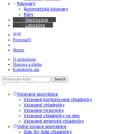
Mrazničky
Americké chladničky
Chladničky na víno
Kávovary
Automatické kávovary
Kávy
Gastrozóna
Labozóna
Porovnať
0
0
Items
O spoločnosti
Doprava a platba
Kontaktujte nás
Search
Search
here
Vstavané spotrebiče
Vstavané kombinované chladničky
Vstavané chladničky