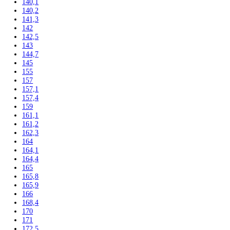
Ultra nízka teplota -86 °C
Skladovanie výbušných látok
Kávovary
Automatické kávovary
Kavovary pakove
Kávy
Uncategorized
Filtrovať podla výšky
102
104
117,5
122
122,5
123
123,6
124,1
125
135
136
137,2