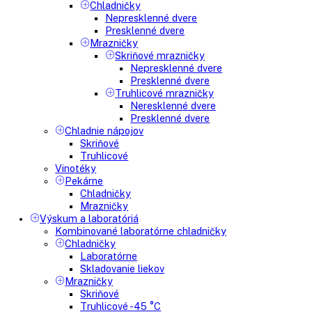
Vstavané chladničky na víno
Vstavané americké chladničky
Voľne stojace spotrebiče
Side-By-Side chladničky
Kombinované chladničky
mraziak dole
mraziak hore
Mrazničky
Stolové mrazničky
Skriňové mrazničky
Truhlicové mrazničky
Voľne stojace chladničky
Klasické chladničky
Stolové chladničky
Americké chladničky
Chladnička na víno
Humidory
Gastro
Gastro prevádzky
Kombinované chladničky
Chladničky
Nepresklenné dvere
Presklenné dvere