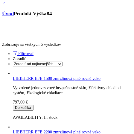
Truhlicové -45 °C
Ultra nízka teplota -86 °C
Skladovanie výbušných látok
Kávovary
Automatické kávovary
Kavovary pakove
Kávy
Uncategorized
Úvod
Produkt Výška
84
Zobrazuje sa všetkych 6 výsledkov
Filtrovať
Zoradiť: