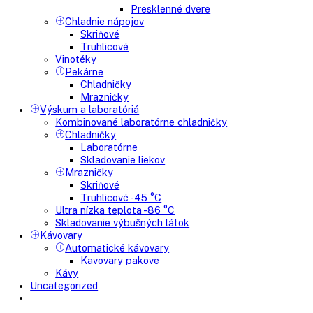
Nepresklenné dvere
Presklenné dvere
Mrazničky
Skriňové mrazničky
Nepresklenné dvere
Presklenné dvere
Truhlicové mrazničky
Neresklenné dvere
Presklenné dvere
Chladnie nápojov
Skriňové
Truhlicové
Vinotéky
Pekárne
Chladničky
Mrazničky
Výskum a laboratóriá
Kombinované laboratórne chladničky
Chladničky
Laboratórne
Skladovanie liekov
Mrazničky
Skriňové