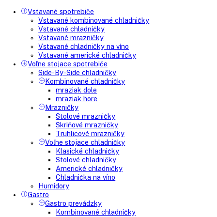
1.162,00
€
Do košíka
AVAILABILITY:
In stock
LIEBHERR EFE 5100 zmrzlinová plné rovné veko
Vytvrdené jednovrstvové bezpečnostné sklo, Efektívny chladiac
systém, Ekologické chladiace...
1.207,00
€
Do košíka
AVAILABILITY:
In stock
Close
Kategórie
Vstavané spotrebiče
Vstavané kombinované chladničky
Vstavané chladničky
Vstavané mrazničky