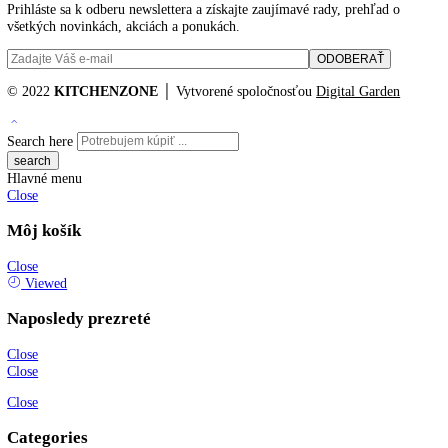
91
91,1
91,3
91,6
91,7
91,9
92
94
Filtrovanie podla ceny
Cena:
797 €
—
1.207 €
Reset
No products were found matching your selection.
KITCHENZONE profesionál v oblasti gastro techniky
+421 910 644 244
info@kitchenzone.sk
www.kitchenzone.sk
Informácie