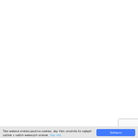
© 2022
KITCHENZONE
│ Vytvorené spoločnosťou
Digital Garden
Search here
Hlavné menu
Close
Môj košík
Close
Viewed
Naposledy prezreté
Close
Close
Close
Categories