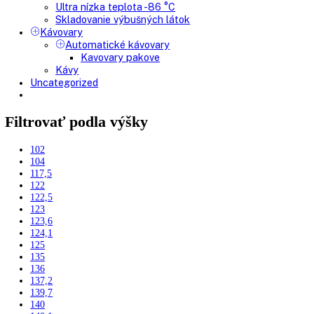
Mrazničky
Skriňové mrazničky
Nepresklenné dvere
Presklenné dvere
Truhlicové mrazničky
Neresklenné dvere
Presklenné dvere
Chladnie nápojov
Skriňové
Truhlicové
Vinotéky
Pekárne
Chladničky
Mrazničky
Výskum a laboratóriá
Kombinované laboratórne chladničky
Chladničky
Laboratórne
Skladovanie liekov
Mrazničky
Skriňové
Truhlicové -45 °C