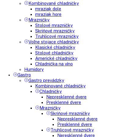
Vstavané mrazničky
Vstavané chladničky na víno
Vstavané americké chladničky
Voľne stojace spotrebiče
Side-By-Side chladničky
Kombinované chladničky
mraziak dole
mraziak hore
Mrazničky
Stolové mrazničky
Skriňové mrazničky
Truhlicové mrazničky
Voľne stojace chladničky
Klasické chladničky
Stolové chladničky
Americké chladničky
Chladnička na víno
Humidory
Gastro
Gastro prevádzky
Kombinované chladničky
Chladničky