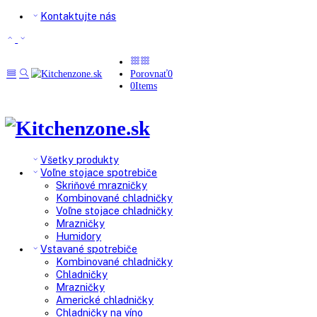
Kontaktujte nás
Porovnať
0
0
Items
Všetky produkty
Voľne stojace spotrebiče
Skriňové mrazničky
Kombinované chladničky
Voľne stojace chladničky
Mrazničky
Humidory
Vstavané spotrebiče
Kombinované chladničky
Chladničky