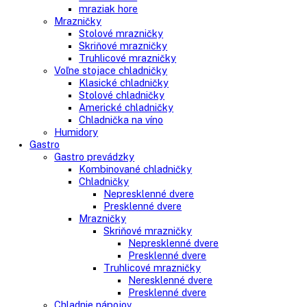
Vstavané americké chladničky
Voľne stojace spotrebiče
Side-By-Side chladničky
Kombinované chladničky
mraziak dole
mraziak hore
Mrazničky
Stolové mrazničky
Skriňové mrazničky
Truhlicové mrazničky
Voľne stojace chladničky
Klasické chladničky
Stolové chladničky
Americké chladničky
Chladnička na víno
Humidory
Gastro
Gastro prevádzky
Kombinované chladničky
Chladničky
Nepresklenné dvere
Presklenné dvere