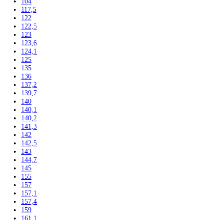
Laboratórne
Skladovanie liekov
Mrazničky
Skriňové
Truhlicové -45 °C
Ultra nízka teplota -86 °C
Skladovanie výbušných látok
Kávovary
Automatické kávovary
Kavovary pakove
Kávy
Uncategorized
Filtrovať podla výšky
102
104
117,5
122
122,5
123
123,6