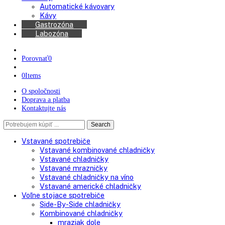
Americké chladničky
Chladničky na víno
Kávovary
Automatické kávovary
Kávy
Gastrozóna
Labozóna
Porovnať
0
0
Items
O spoločnosti
Doprava a platba
Kontaktujte nás
Search
Search
here
Vstavané spotrebiče
Vstavané kombinované chladničky
Vstavané chladničky
Vstavané mrazničky
Vstavané chladničky na víno