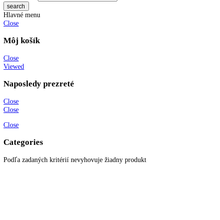
www.kitchenzone.sk
Informácie
O spoločnosti
Možnosti dopravy a platby
Obchodné podmienky
Ochrana osobných údajov
Blog
Zákaznícky servis
Všetky produkty
Akciové produkty
Naše značky
Najčastejšie otázky
Kontaktujte nás