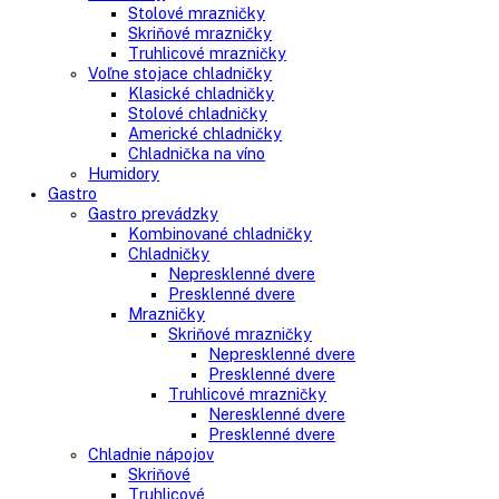
Vstavané spotrebiče
Vstavané kombinované chladničky
Vstavané chladničky
Vstavané mrazničky
Vstavané chladničky na víno
Vstavané americké chladničky
Voľne stojace spotrebiče
Side-By-Side chladničky
Kombinované chladničky
mraziak dole
mraziak hore
Mrazničky
Stolové mrazničky
Skriňové mrazničky
Truhlicové mrazničky
Voľne stojace chladničky
Klasické chladničky
Stolové chladničky
Americké chladničky
Chladnička na víno
Humidory
Gastro