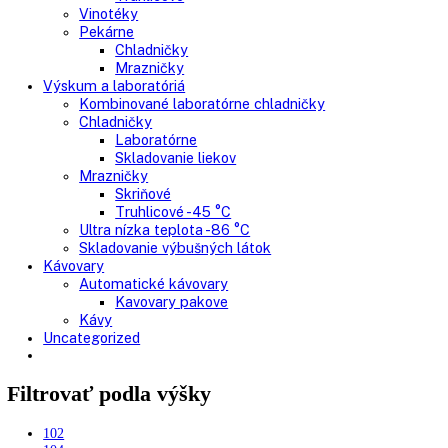
Gastro prevádzky
Kombinované chladničky
Chladničky
Nepresklenné dvere
Presklenné dvere
Mrazničky
Skriňové mrazničky
Nepresklenné dvere
Presklenné dvere
Truhlicové mrazničky
Neresklenné dvere
Presklenné dvere
Chladnie nápojov
Skriňové
Truhlicové
Vinotéky
Pekárne
Chladničky
Mrazničky
Výskum a laboratóriá
Kombinované laboratórne chladničky
Chladničky