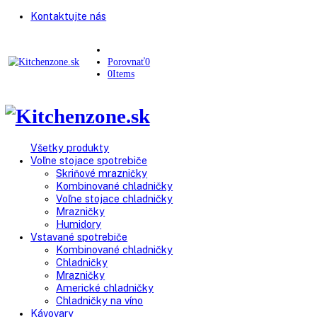
Kontaktujte nás
Porovnať
0
0
Items
Všetky produkty
Voľne stojace spotrebiče
Skriňové mrazničky
Kombinované chladničky
Voľne stojace chladničky
Mrazničky
Humidory
Vstavané spotrebiče
Kombinované chladničky
Chladničky
Mrazničky