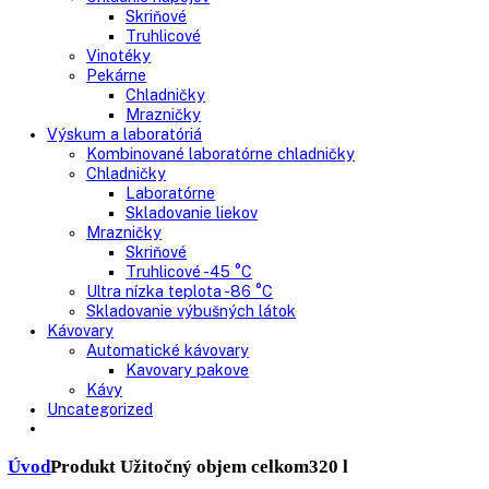
Mrazničky
Skriňové mrazničky
Nepresklenné dvere
Presklenné dvere
Truhlicové mrazničky
Neresklenné dvere
Presklenné dvere
Chladnie nápojov
Skriňové
Truhlicové
Vinotéky
Pekárne
Chladničky
Mrazničky
Výskum a laboratóriá
Kombinované laboratórne chladničky
Chladničky
Laboratórne
Skladovanie liekov
Mrazničky
Skriňové
Truhlicové -45 °C
Ultra nízka teplota -86 °C