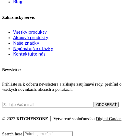
88
89
90,1
90,5
90,8
91
91,1
91,3
91,6
91,7
91,9
92
94
Filtrovanie podla ceny
No products were found matching your selection.
KITCHENZONE profesionál v oblasti gastro techniky
+421 910 644 244
info@kitchenzone.sk