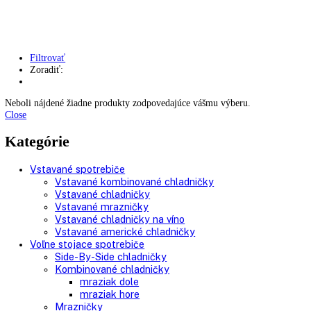
Skladovanie výbušných látok
Kávovary
Automatické kávovary
Kavovary pakove
Kávy
Uncategorized
Úvod
Produkt Užitočný objem celkom
320 l
Filtrovať
Zoradiť:
Neboli nájdené žiadne produkty zodpovedajúce vášmu výberu.
Close
Kategórie