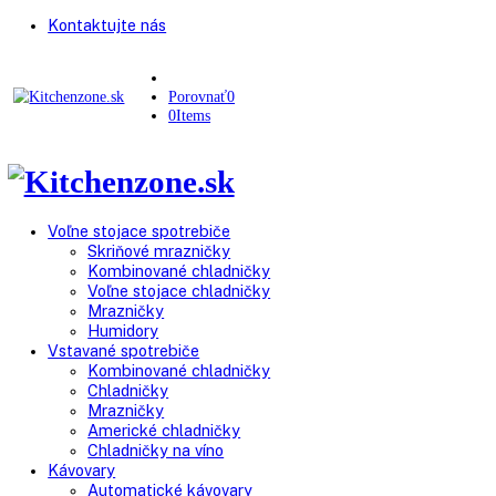
Kontaktujte nás
Porovnať
0
0
Items
Voľne stojace spotrebiče
Skriňové mrazničky
Kombinované chladničky
Voľne stojace chladničky
Mrazničky
Humidory
Vstavané spotrebiče
Kombinované chladničky
Chladničky
Mrazničky
Americké chladničky