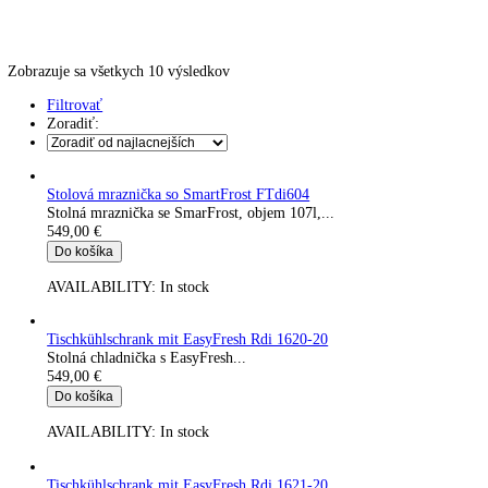
Kávovary
Automatické kávovary
Kavovary pakove
Kávy
Uncategorized
Úvod
Produkt Uhol otvorenia dverí
213°
Zobrazuje sa všetkych 10 výsledkov
Filtrovať
Zoradiť:
Stolová mraznička so SmartFrost FTdi604
Stolná mraznička se SmarFrost, objem 107l,...
549,00
€