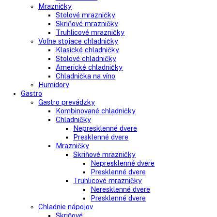
Voľne stojace spotrebiče
Side-By-Side chladničky
Kombinované chladničky
mraziak dole
mraziak hore
Mrazničky
Stolové mrazničky
Skriňové mrazničky
Truhlicové mrazničky
Voľne stojace chladničky
Klasické chladničky
Stolové chladničky
Americké chladničky
Chladnička na víno
Humidory
Gastro
Gastro prevádzky
Kombinované chladničky
Chladničky
Nepresklenné dvere
Presklenné dvere
Mrazničky