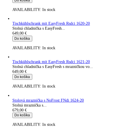
Do košíka
AVAILABILITY:
In stock
Tischkühlschrank mit EasyFresh Rci 1621-20
Stolná chladnička s EasyFresh s mrazničkou vo...
599,00
€
Do košíka
AVAILABILITY:
In stock
Stolová mraznička so SmartFrost Fci 1624-20
Stolná mraznička se...
649,00
€
Do košíka
AVAILABILITY:
In stock
Tischkühlschrank mit EasyFresh Rsdci 1620-20
Stolná chladnička s EasyFresh...
649,00
€
Do košíka