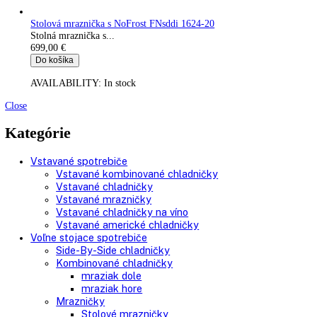
AVAILABILITY:
In stock
Tischkühlschrank mit EasyFresh Rsdci 1621-20
Stolná chladnička s EasyFresh s mrazničkou vo...
649,00
€
Do košíka
AVAILABILITY:
In stock
Stolová mraznička s NoFrost FNdi 1624-20
Stolná mraznička s...
679,00
€
Do košíka
AVAILABILITY:
In stock
Stolová mraznička s NoFrost FNsddi 1624-20
Stolná mraznička s...
699,00
€
Do košíka