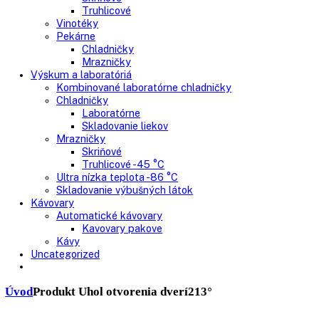
Skriňové mrazničky
Nepresklenné dvere
Presklenné dvere
Truhlicové mrazničky
Neresklenné dvere
Presklenné dvere
Chladnie nápojov
Skriňové
Truhlicové
Vinotéky
Pekárne
Chladničky
Mrazničky
Výskum a laboratóriá
Kombinované laboratórne chladničky
Chladničky
Laboratórne
Skladovanie liekov
Mrazničky
Skriňové
Truhlicové -45 °C
Ultra nízka teplota -86 °C
Skladovanie výbušných látok