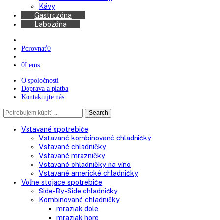
Chladničky na víno
Kávovary
Automatické kávovary
Kávy
Gastrozóna
Labozóna
Porovnať
0
0
Items
O spoločnosti
Doprava a platba
Kontaktujte nás
Search
Search
here
Vstavané spotrebiče
Vstavané kombinované chladničky
Vstavané chladničky
Vstavané mrazničky
Vstavané chladničky na víno
Vstavané americké chladničky