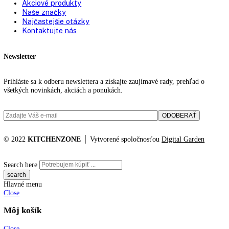
91
91,1
91,3
91,6
91,7
91,9
92
94
Filtrovanie podla ceny
No products were found matching your selection.
KITCHENZONE profesionál v oblasti gastro techniky
+421 910 644 244
info@kitchenzone.sk
www.kitchenzone.sk
Informácie