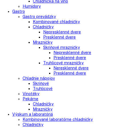
Vstavané chladničky na víno
Vstavané americké chladničky
Voľne stojace spotrebiče
Side-By-Side chladničky
Kombinované chladničky
mraziak dole
mraziak hore
Mrazničky
Stolové mrazničky
Skriňové mrazničky
Truhlicové mrazničky
Voľne stojace chladničky
Klasické chladničky
Stolové chladničky
Americké chladničky
Chladnička na víno
Humidory
Gastro
Gastro prevádzky
Kombinované chladničky
Chladničky
Nepresklenné dvere
Presklenné dvere