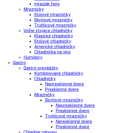
Vstavané americké chladničky
Voľne stojace spotrebiče
Side-By-Side chladničky
Kombinované chladničky
mraziak dole
mraziak hore
Mrazničky
Stolové mrazničky
Skriňové mrazničky
Truhlicové mrazničky
Voľne stojace chladničky
Klasické chladničky
Stolové chladničky
Americké chladničky
Chladnička na víno
Humidory
Gastro
Gastro prevádzky
Kombinované chladničky
Chladničky
Nepresklenné dvere
Presklenné dvere