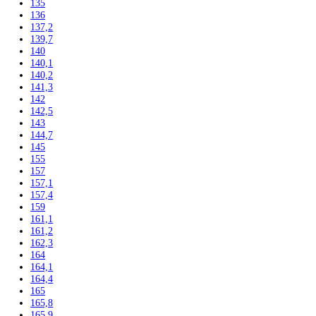
Ultra nízka teplota -86 °C
Skladovanie výbušných látok
Kávovary
Automatické kávovary
Kavovary pakove
Kávy
Uncategorized
Filtrovať podla výšky
102
104
117,5
122
122,5
123
123,6
124,1
125
135
136
137,2