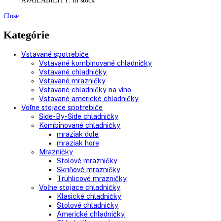
Vstavaná kombinovaná chladnička s BioFresh a...
5.999,00
€
Do košíka
AVAILABILITY:
In stock
Integrovateľná kombinácia chldničky a mrazničky s BioFresh a
NoFrost ECBNe 7870-20
Vstavaná kombinovaná chladnička s BioFresh a...
5.999,00
€
Do košíka
AVAILABILITY:
In stock
Close
Kategórie
Vstavané spotrebiče
Vstavané kombinované chladničky
Vstavané chladničky
Vstavané mrazničky