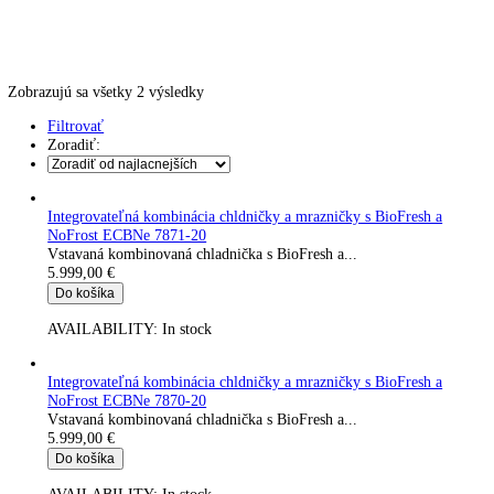
Skladovanie výbušných látok
Kávovary
Automatické kávovary
Kavovary pakove
Kávy
Uncategorized
Úvod
Produkt Doba skladovania pri poruche
3 h
Zobrazujú sa všetky 2 výsledky
Filtrovať
Zoradiť:
Integrovateľná kombinácia chldničky a mrazničky s BioFresh a
NoFrost ECBNe 7871-20