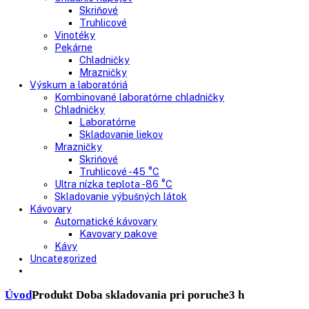
Mrazničky
Skriňové mrazničky
Nepresklenné dvere
Presklenné dvere
Truhlicové mrazničky
Neresklenné dvere
Presklenné dvere
Chladnie nápojov
Skriňové
Truhlicové
Vinotéky
Pekárne
Chladničky
Mrazničky
Výskum a laboratóriá
Kombinované laboratórne chladničky
Chladničky
Laboratórne
Skladovanie liekov
Mrazničky
Skriňové
Truhlicové -45 °C
Ultra nízka teplota -86 °C