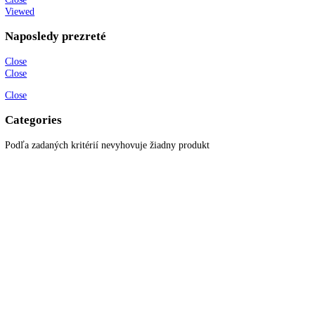
O spoločnosti
Možnosti dopravy a platby
Obchodné podmienky
Ochrana osobných údajov
Blog
Zákaznícky servis
Všetky produkty
Akciové produkty
Naše značky
Najčastejšie otázky
Kontaktujte nás
Newsletter
Prihláste sa k odberu newslettera a získajte zaujímavé rady, prehľad o
všetkých novinkách, akciách a ponukách.