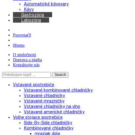
Americké chladničky
Chladničky na víno
Kávovary
Automatické kávovary
Kávy
Gastrozóna
Labozóna
Porovnať
0
0
Items
O spoločnosti
Doprava a platba
Kontaktujte nás
Search
Search
here
Vstavané spotrebiče
Vstavané kombinované chladničky
Vstavané chladničky
Vstavané mrazničky
Vstavané chladničky na víno