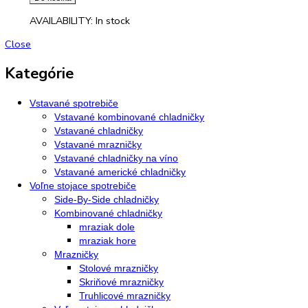
Zobrazený jediný výsledok
Filtrovať
Zoradiť:
LIEBHERR LGT 2325 truhlicová mraznička -10 °C až -4
1.998,00
€
Do košíka
AVAILABILITY:
In stock
Close
Kategórie
Vstavané spotrebiče
Vstavané kombinované chladničky