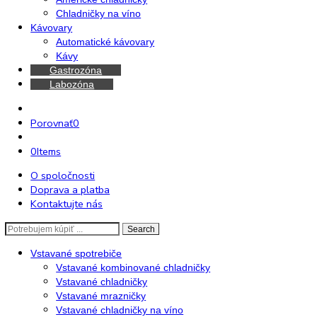
Chladničky
Mrazničky
Americké chladničky
Chladničky na víno
Kávovary
Automatické kávovary
Kávy
Gastrozóna
Labozóna
Porovnať
0
0
Items
O spoločnosti
Doprava a platba
Kontaktujte nás
Search
Search
here
Vstavané spotrebiče