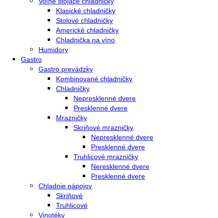
Vstavané chladničky
Vstavané mrazničky
Vstavané chladničky na víno
Vstavané americké chladničky
Voľne stojace spotrebiče
Side-By-Side chladničky
Kombinované chladničky
mraziak dole
mraziak hore
Mrazničky
Stolové mrazničky
Skriňové mrazničky
Truhlicové mrazničky
Voľne stojace chladničky
Klasické chladničky
Stolové chladničky
Americké chladničky
Chladnička na víno
Humidory
Gastro