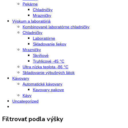
Gastro prevádzky
Kombinované chladničky
Chladničky
Nepresklenné dvere
Presklenné dvere
Mrazničky
Skriňové mrazničky
Nepresklenné dvere
Presklenné dvere
Truhlicové mrazničky
Neresklenné dvere
Presklenné dvere
Chladnie nápojov
Skriňové
Truhlicové
Vinotéky
Pekárne
Chladničky
Mrazničky
Výskum a laboratóriá