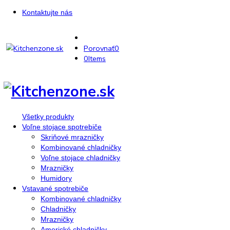
Kontaktujte nás
Porovnať
0
0
Items
Všetky produkty
Voľne stojace spotrebiče
Skriňové mrazničky
Kombinované chladničky
Voľne stojace chladničky
Mrazničky
Humidory
Vstavané spotrebiče
Kombinované chladničky