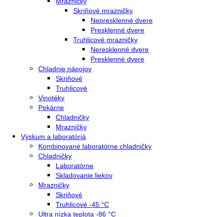
Gastro
Gastro prevádzky
Kombinované chladničky
Chladničky
Nepresklenné dvere
Presklenné dvere
Mrazničky
Skriňové mrazničky
Nepresklenné dvere
Presklenné dvere
Truhlicové mrazničky
Neresklenné dvere
Presklenné dvere
Chladnie nápojov
Skriňové
Truhlicové
Vinotéky
Pekárne
Chladničky
Mrazničky