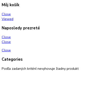
KITCHENZONE profesionál v oblasti gastro techniky
+421 910 644 244
info@kitchenzone.sk
www.kitchenzone.sk
Informácie
O spoločnosti
Možnosti dopravy a platby
Obchodné podmienky
Ochrana osobných údajov
Blog
Zákaznícky servis
Všetky produkty
Akciové produkty
Naše značky
Najčastejšie otázky