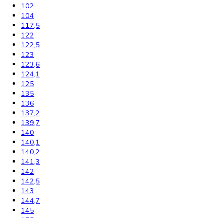
Kombinované laboratórne chladničky
Chladničky
Laboratórne
Skladovanie liekov
Mrazničky
Skriňové
Truhlicové -45 °C
Ultra nízka teplota -86 °C
Skladovanie výbušných látok
Kávovary
Automatické kávovary
Kavovary pakove
Kávy
Uncategorized
Filtrovať podla výšky
102
104