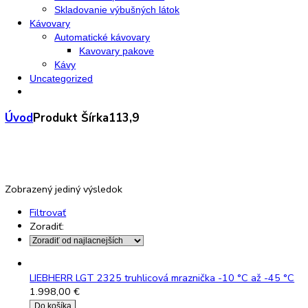
Výskum a laboratóriá
Kombinované laboratórne chladničky
Chladničky
Laboratórne
Skladovanie liekov
Mrazničky
Skriňové
Truhlicové -45 °C
Ultra nízka teplota -86 °C
Skladovanie výbušných látok
Kávovary
Automatické kávovary
Kavovary pakove
Kávy
Uncategorized
Úvod
Produkt Šírka
113,9