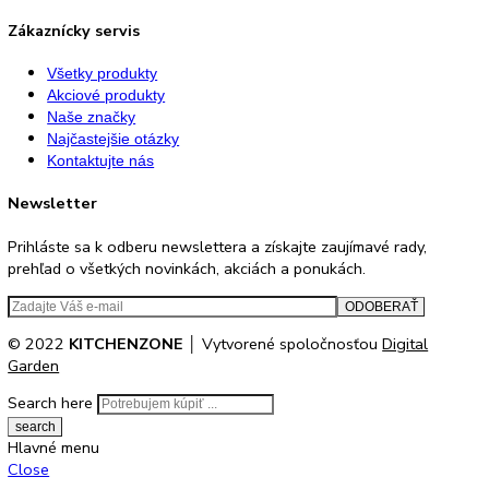
87
87,4
88
89
90,1
90,5
90,8
91
91,1
91,3
91,6
91,7
91,9
92
94
Filtrovanie podla ceny
No products were found matching your selection.