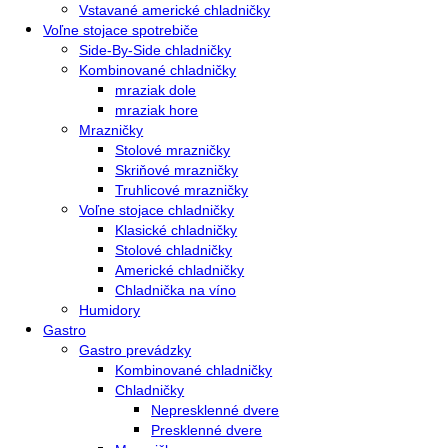
Vstavané kombinované chladničky
Vstavané chladničky
Vstavané mrazničky
Vstavané chladničky na víno
Vstavané americké chladničky
Voľne stojace spotrebiče
Side-By-Side chladničky
Kombinované chladničky
mraziak dole
mraziak hore
Mrazničky
Stolové mrazničky
Skriňové mrazničky
Truhlicové mrazničky
Voľne stojace chladničky
Klasické chladničky
Stolové chladničky
Americké chladničky
Chladnička na víno
Humidory