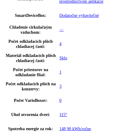
Napätie:
220-240 V ~
Prípojná hodnota:
1
,
2 A
Hmotnosť (s balením):
10 kg
,
42
Hmotnosť (bez balenia):
38
,
70 kg
Ukazovateľ teploty:
Chladiaca časť
Doraz dverí:
vpravo s možnosťou výmeny
možnosť nastavenia na spotrebiči a
Dverový poplach, chladenie:
prostredníctvom aplikácie
možnosť nastavenia na spotrebiči a
SuperCool:
prostredníctvom aplikácie