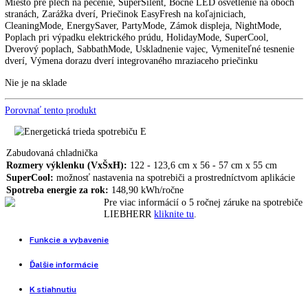
IRSe 4101
Vstavaná chladnička LIEBHERR IRBd 4020
1.139,00
€
Vstavaná chladnička LIEBHERR IRd 4150
1.424,00
€
1.139,00
€
EasyFresh, Možnosť dovybavenia so SmartDeviceBox, Dotykový disp
Miesto pre plech na pečenie, SuperSilent, Bočné LED osvetlenie na 
stranách, Zarážka dverí, Priečinok EasyFresh na koľajniciach,
CleaningMode, EnergySaver, PartyMode, Zámok displeja, NightMod
Poplach pri výpadku elektrického prúdu, HolidayMode, SuperCool,
Dverový poplach, SabbathMode, Uskladnenie vajec, Vymeniteľné tes
dverí, Výmena dorazu dverí integrovaného mraziaceho priečinku
Nie je na sklade
Porovnať tento produkt