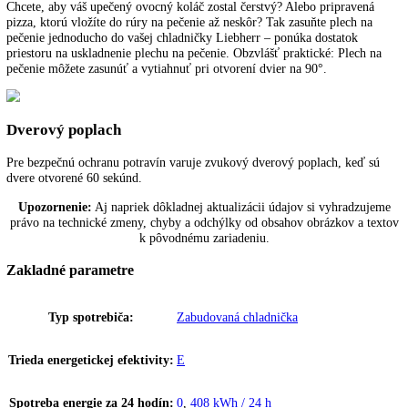
pôvodnú teplotu sa vykonáva s riadením podľa času a množstva a pris
k úspore energie.
SmartDevice
Pri zariadeniach Liebherr s nápisom „SmartDevice“ umožňuje
SmartDeviceBox ovládanie zariadenia a využívanie ďalších služieb ce
počítač a mobilné koncové zariadenia. SmartDeviceBox sa dá objedna
príslušenstvo. U niektorých zariadeniach je SmartDeviceBox už
integrovaný, viete to rozpoznať podľa písmena „i“ v názve zariadenia
napríklad „KBi 4350“.
Miesto pre plech na pečenie
Chcete, aby váš upečený ovocný koláč zostal čerstvý? Alebo priprave
pizza, ktorú vložíte do rúry na pečenie až neskôr? Tak zasuňte plech 
pečenie jednoducho do vašej chladničky Liebherr – ponúka dostatok
priestoru na uskladnenie plechu na pečenie. Obzvlášť praktické: Plech
pečenie môžete zasunúť a vytiahnuť pri otvorení dvier na 90°.