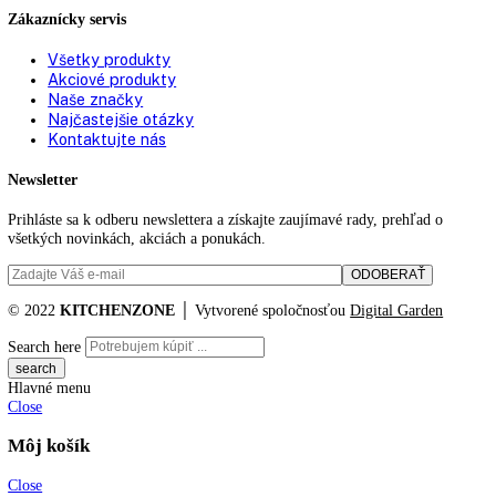
Uhol otvorenia dverí:
115°
Spotreba energie za rok:
148,90 kWh/ročne
Doba skladovania pri
00 h
,
9
poruche:
Zásuvky OpenStage:
—
Zámok displeja:
možnosť nastavenia na spotrebiči
Katalógové číslo:
IRSe 4101
Kategórií:
Vstavané chladničky
Značka:
funkcie
KITCHENZONE profesionál v oblasti gastro techniky
+421 910 644 244
info@kitchenzone.sk
www.kitchenzone.sk