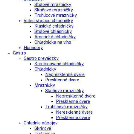
Side-By-Side chladničky
Kombinované chladničky
mraziak dole
mraziak hore
Mrazničky
Stolové mrazničky
Skriňové mrazničky
Truhlicové mrazničky
Voľne stojace chladničky
Klasické chladničky
Stolové chladničky
Americké chladničky
Chladnička na víno
Humidory
Gastro
Gastro prevádzky
Kombinované chladničky
Chladničky
Nepresklenné dvere
Presklenné dvere
Mrazničky
Skriňové mrazničky