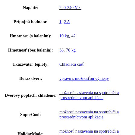
Šírka výklenku:
56 – 57
Hĺbka výklenku:
55
Frekvencia:
50 Hz
Klimatická trieda:
SN-ST
Ostatné
Skupina produktov:
Integrierbarer Kühlschrank mit Eas
GTIN:
4016803043515
Proces odmrazovania:
automatické