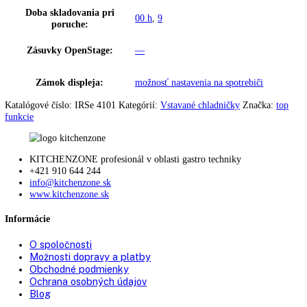
možnosť nastavenia na spotrebiči a
HolidayMode:
prostredníctvom aplikácie
SmartDeviceBox:
Dodatočne vybaviteľné
Chladenie cirkulačným
—
vzduchom:
Počet odkladacích plôch
4
chladiacej časti:
Materiál odkladacích plôch
Sklo
chladiacej časti:
Počet priestorov na
1
odkladanie fliaš:
Počet odkladacích plôch na
3
konzervy:
Počet VarioBoxov:
0