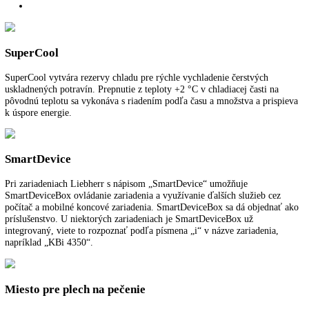
Zabudovaná chladnička
Rozmery výklenku (VxŠxH):
122 - 123,6 cm x 56 - 57 cm x 55 cm
SuperCool:
možnosť nastavenia na spotrebiči a prostredníctvom apli
Spotreba energie za rok:
148,90 kWh/ročne
Pre viac informácií o 5 ročnej záruke na spo
LIEBHERR
kliknite tu
.
Funkcie a vybavenie
Ďalšie informácie
K stiahnutiu
SuperCool
SuperCool vytvára rezervy chladu pre rýchle vychladenie čerstvých
uskladnených potravín. Prepnutie z teploty +2 °C v chladiacej časti n