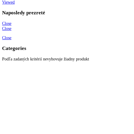
Informácie
O spoločnosti
Možnosti dopravy a platby
Obchodné podmienky
Ochrana osobných údajov
Blog
Zákaznícky servis
Všetky produkty
Akciové produkty
Naše značky
Najčastejšie otázky
Kontaktujte nás
Newsletter
Prihláste sa k odberu newslettera a získajte zaujímavé rady, prehľad o
všetkých novinkách, akciách a ponukách.