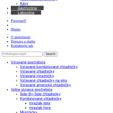
Chladničky na víno
Kávovary
Automatické kávovary
Kávy
Gastrozóna
Labozóna
Porovnať
0
0
Items
O spoločnosti
Doprava a platba
Kontaktujte nás
Search
Search
here
Vstavané spotrebiče
Vstavané kombinované chladničky
Vstavané chladničky
Vstavané mrazničky
Vstavané chladničky na víno
Vstavané americké chladničky
Voľne stojace spotrebiče