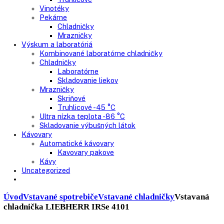
Nepresklenné dvere
Presklenné dvere
Truhlicové mrazničky
Neresklenné dvere
Presklenné dvere
Chladnie nápojov
Skriňové
Truhlicové
Vinotéky
Pekárne
Chladničky
Mrazničky
Výskum a laboratóriá
Kombinované laboratórne chladničky
Chladničky
Laboratórne
Skladovanie liekov
Mrazničky
Skriňové
Truhlicové -45 °C
Ultra nízka teplota -86 °C
Skladovanie výbušných látok
Kávovary