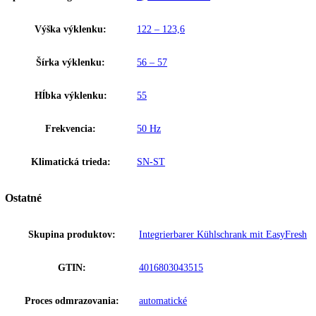
Dverový poplach
Pre bezpečnú ochranu potravín varuje zvukový dverový poplach, keď
dvere otvorené 60 sekúnd.
Upozornenie:
Aj napriek dôkladnej aktualizácii údajov si vyhradz
právo na technické zmeny, chyby a odchýlky od obsahov obrázkov a 
k pôvodnému zariadeniu.
Zakladné parametre
Typ spotrebiča:
Zabudovaná chladnička
Trieda energetickej efektivity:
E
Spotreba energie za 24 hodín:
0
,
408 kWh / 24 h
Výška výklenku:
122 – 123,6