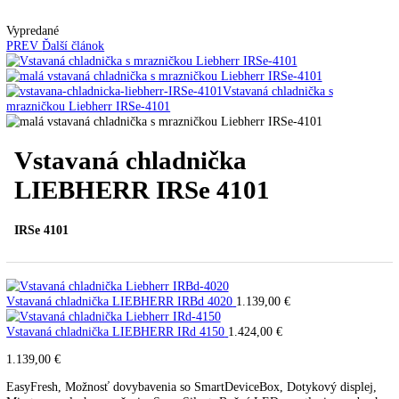
Automatické kávovary
Kavovary pakove
Kávy
Uncategorized
Úvod
Vstavané spotrebiče
Vstavané chladničky
Vstava
chladnička LIEBHERR IRSe 4101
Vypredané
PREV
Ďalší článok
Vstavaná chladnička
LIEBHERR IRSe 4101