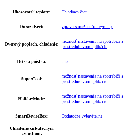
Klimatická trieda:
SN-T
Ostatné
Skupina produktov:
Integrierbarer Kühlschrank mit Eas
GTIN:
4016803042297
Proces odmrazovania:
automatické
Napätie:
220-240 V ~
Prípojná hodnota:
1
,
2 A
Hmotnosť (s balením):
38
,
40 kg
Hmotnosť (bez balenia):
20 kg
,
35