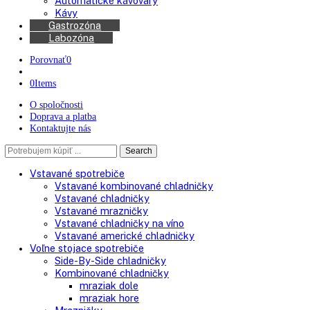
Chladničky na víno
Kávovary
Automatické kávovary
Kávy
Gastrozóna
Labozóna
Porovnať
0
0
Items
O spoločnosti
Doprava a platba
Kontaktujte nás
Search
Search
here
Vstavané spotrebiče
Vstavané kombinované chladničky
Vstavané chladničky
Vstavané mrazničky
Vstavané chladničky na víno
Vstavané americké chladničky