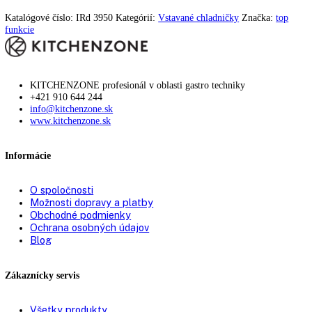
Chladenie cirkulačným
—
vzduchom:
Počet odkladacích plôch
5
chladiacej časti:
Materiál odkladacích plôch
Sklo
chladiacej časti:
Počet priestorov na
1
odkladanie fliaš:
Počet odkladacích plôch na
2
konzervy:
Počet VarioBoxov:
2
Uhol otvorenia dverí:
115°
Spotreba energie za rok:
75 kWh/ročne
Zásuvky OpenStage:
—