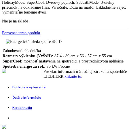
Vstavaná chladnička LIEBHERR IRe 3921
759,00
€
Vstavaná chladnička LIEBHERR IRBd 4020
1.139,00
€
1.092,00
€
EasyFresh, Možnosť dovybavenia so SmartDeviceBox, Displej Touc
Swipe, SoftSystem, UltraSilent, LED stropné osvetlenie, Zarážka dve
Nastavenie jazyka, CleaningMode, EnergySaver, PartyMode, Zámok
displeja, NightMode, Poplach pri výpadku elektrického prúdu,
HolidayMode, SuperCool, Dverový poplach, SabbathMode, 3-dielny
priečinok na odkladanie fliaš, VarioSafe, Dóza na maslo, Uskladnenie
Vymeniteľné tesnenie dverí
Nie je na sklade
Porovnať tento produkt
Zabudovaná chladnička