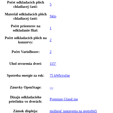
Ukazovateľ teploty:
Chladiaca časť
Doraz dverí:
vpravo s možnosťou výmeny
možnosť nastavenia na spotrebiči a
Dverový poplach, chladenie:
prostredníctvom aplikácie
Detská poistka:
áno
možnosť nastavenia na spotrebiči a
SuperCool:
prostredníctvom aplikácie
možnosť nastavenia na spotrebiči a
HolidayMode:
prostredníctvom aplikácie
SmartDeviceBox:
Dodatočne vybaviteľné