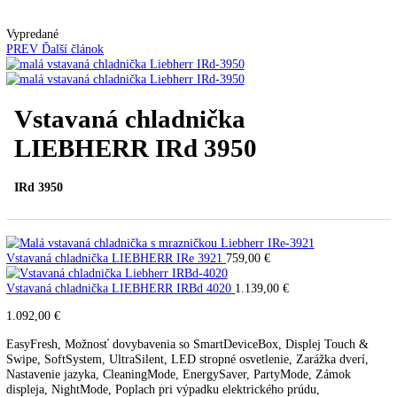
Kávovary
Automatické kávovary
Kavovary pakove
Kávy
Uncategorized
Úvod
Vstavané spotrebiče
Vstavané chladničky
Vstava
chladnička LIEBHERR IRd 3950
Vypredané
PREV
Ďalší článok
Vstavaná chladnička
LIEBHERR IRd 3950
IRd 3950