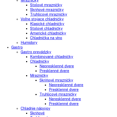
Voľne stojace spotrebiče
Side-By-Side chladničky
Kombinované chladničky
mraziak dole
mraziak hore
Mrazničky
Stolové mrazničky
Skriňové mrazničky
Truhlicové mrazničky
Voľne stojace chladničky
Klasické chladničky
Stolové chladničky
Americké chladničky
Chladnička na víno
Humidory
Gastro
Gastro prevádzky
Kombinované chladničky
Chladničky
Nepresklenné dvere
Presklenné dvere
Mrazničky
Skriňové mrazničky