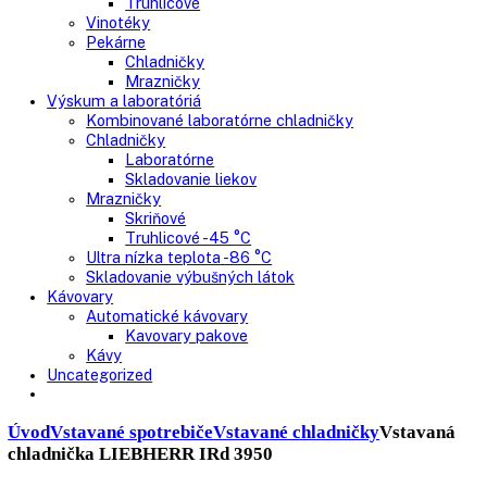
Nepresklenné dvere
Presklenné dvere
Truhlicové mrazničky
Neresklenné dvere
Presklenné dvere
Chladnie nápojov
Skriňové
Truhlicové
Vinotéky
Pekárne
Chladničky
Mrazničky
Výskum a laboratóriá
Kombinované laboratórne chladničky
Chladničky
Laboratórne
Skladovanie liekov
Mrazničky
Skriňové
Truhlicové -45 °C
Ultra nízka teplota -86 °C
Skladovanie výbušných látok