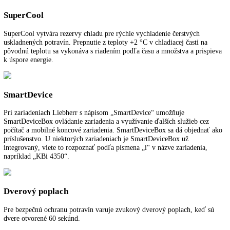
Rozmery výklenku (VxŠxH):
87,4 - 89 cm x 56 - 57 cm x 55 cm
SuperCool:
možnosť nastavenia na spotrebiči a prostredníctvom apli
Spotreba energie za rok:
75 kWh/ročne
Pre viac informácií o 5 ročnej záruke na spo
LIEBHERR
kliknite tu
.
Funkcie a vybavenie
Ďalšie informácie
K stiahnutiu
SuperCool
SuperCool vytvára rezervy chladu pre rýchle vychladenie čerstvých
uskladnených potravín. Prepnutie z teploty +2 °C v chladiacej časti n
pôvodnú teplotu sa vykonáva s riadením podľa času a množstva a pris
k úspore energie.