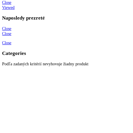
Ochrana osobných údajov
Blog
Zákaznícky servis
Všetky produkty
Akciové produkty
Naše značky
Najčastejšie otázky
Kontaktujte nás
Newsletter
Prihláste sa k odberu newslettera a získajte zaujímavé rady, prehľad o
všetkých novinkách, akciách a ponukách.