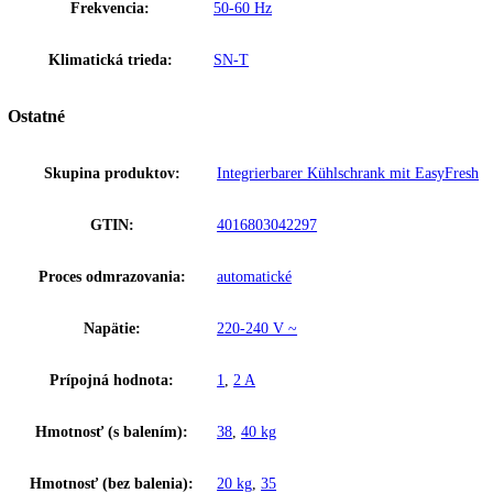
jednou rukou. Je odolná voči rozbitiu, vhodná do umývačky riadu a z
sa do všetkých odkladacích priestorov Liebherr.
Upozornenie:
Aj napriek dôkladnej aktualizácii údajov si vyhradz
právo na technické zmeny, chyby a odchýlky od obsahov obrázkov a 
k pôvodnému zariadeniu.
Zakladné parametre
Trieda energetickej efektivity:
D
Výška výklenku:
87,4 – 89
Šírka výklenku:
56 – 57
Hĺbka výklenku:
55
Frekvencia:
50-60 Hz