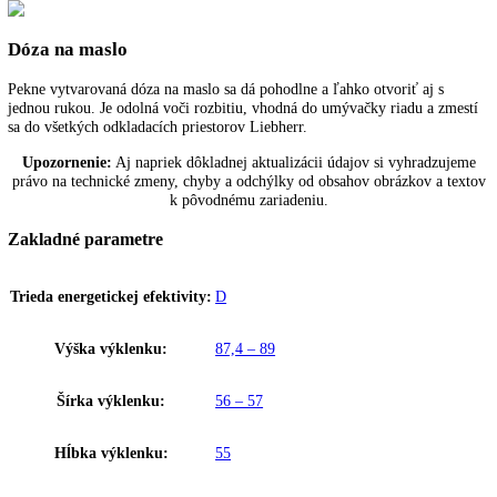
SmartDevice
Pri zariadeniach Liebherr s nápisom „SmartDevice“ umožňuje
SmartDeviceBox ovládanie zariadenia a využívanie ďalších služieb ce
počítač a mobilné koncové zariadenia. SmartDeviceBox sa dá objedna
príslušenstvo. U niektorých zariadeniach je SmartDeviceBox už
integrovaný, viete to rozpoznať podľa písmena „i“ v názve zariadenia
napríklad „KBi 4350“.
Dverový poplach
Pre bezpečnú ochranu potravín varuje zvukový dverový poplach, keď
dvere otvorené 60 sekúnd.
Dóza na maslo
Pekne vytvarovaná dóza na maslo sa dá pohodlne a ľahko otvoriť aj s