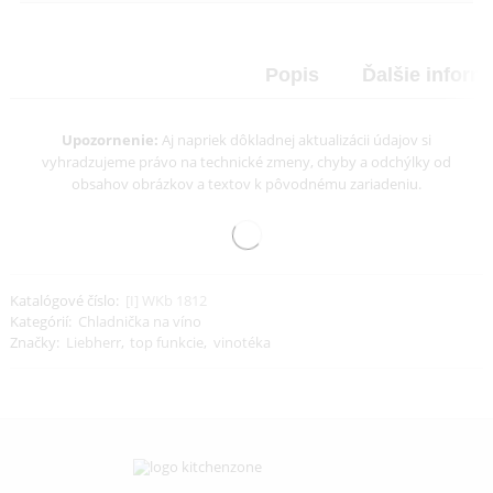
Počet teplotných zón:
1
Spotreba energie za rok:
123 kWh/ročne
Funkcie a vybavenie
Popis
Ďalšie i
Upozornenie:
Aj napriek dôkladnej aktualizácii údajov si
vyhradzujeme právo na technické zmeny, chyby a odchýlky 
obsahov obrázkov a textov k pôvodnému zariadeniu.
Katalógové číslo:
[I] WKb 1812
Kategórií:
Chladnička na víno
Značky:
Liebherr
,
top funkcie
,
vinotéka