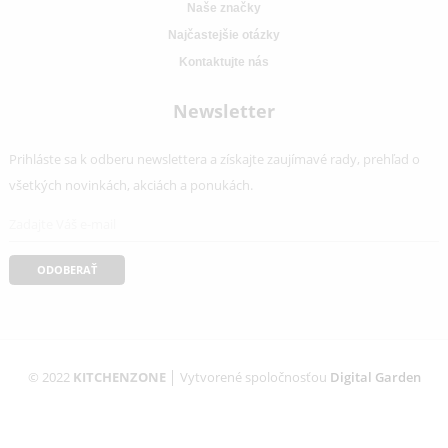
Ochrana osobných údajov
Blog
Zákaznícky servis
Všetky produkty
Akciové produkty
Naše značky
Najčastejšie otázky
Kontaktujte nás
Newsletter
Prihláste sa k odberu newslettera a získajte zaujímavé rady, prehľa
všetkých novinkách, akciách a ponukách.