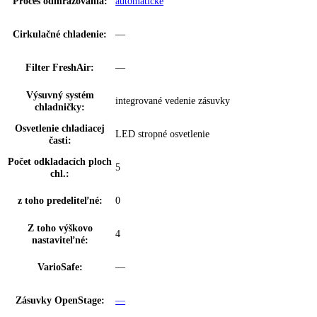
SuperCool:
prostredníctvom aplikácie
Dverový poplach,
možnosť nastavenia na spotrebiči a
chladenie:
prostredníctvom aplikácie
Dverový poplach,
—
zmrazovanie:
BottleTimer:
—
NightMode:
možnosť nastavenia prostredníctvom aplik
Zámok displeja:
možnosť nastavenia na spotrebiči
Rozsah teploty
+2 °C až +9 °C
chladničky:
Klimatické zóny
EasyFresh
chladničky: