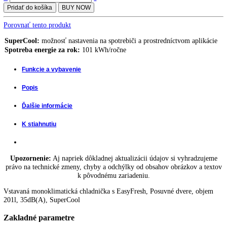
Integrovateľná chladnička s EasyFresh IRSe 4101-22
1.199,00
€
Integrovateľná chladnička s pivničnou priehradkou a BioFresh IRCBe
22
2.599,00
€
1.149,00
€
Vstavaná monoklimatická chladnička s EasyFresh
Integrovateľná
+
-
chladnička
Pridať do košíka
BUY NOW
s
EasyFresh
Porovnať tento produkt
IRSe
4100-
SuperCool:
možnosť nastavenia na spotrebiči a prostredníctvom apli
22
Spotreba energie za rok:
101 kWh/ročne
quantity
Funkcie a vybavenie
Popis