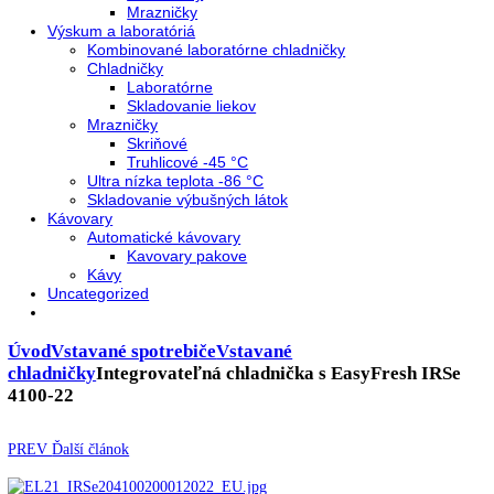
Neresklenné dvere
Presklenné dvere
Chladnie nápojov
Skriňové
Truhlicové
Vinotéky
Pekárne
Chladničky
Mrazničky
Výskum a laboratóriá
Kombinované laboratórne chladničky
Chladničky
Laboratórne
Skladovanie liekov
Mrazničky
Skriňové
Truhlicové -45 °C
Ultra nízka teplota -86 °C
Skladovanie výbušných látok
Kávovary
Automatické kávovary
Kavovary pakove
Kávy
Uncategorized