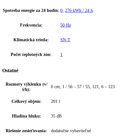
Ďalšie informácie
K stiahnutiu
Upozornenie:
Aj napriek dôkladnej aktualizácii údajov si vyhradz
právo na technické zmeny, chyby a odchýlky od obsahov obrázkov a 
k pôvodnému zariadeniu.
Vstavaná monoklimatická chladnička s EasyFresh, Posuvné dvere, ob
201l, 35dB(A), SuperCool
Zakladné parametre
Spotreba energie za 24 hodín:
0
,
276 kWh / 24 h
Frekvencia:
50 Hz
Klimatická trieda:
SN-T