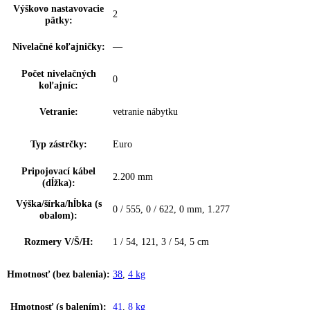
Výškovo nast. dverné
s možnosťou postupného nastavenia
police:
Výzdoba vnútorných
—
dverí:
Materiál dvernej police:
biely plast
Materiál políc
sklo
chadničky:
Typ zabudovania:
Integrovateľné
Montáž dverí:
Vlečné dvere
Hmotnosti čela nábytku
—
max.:
Doraz dverí:
vpravo s možnosťou výmeny