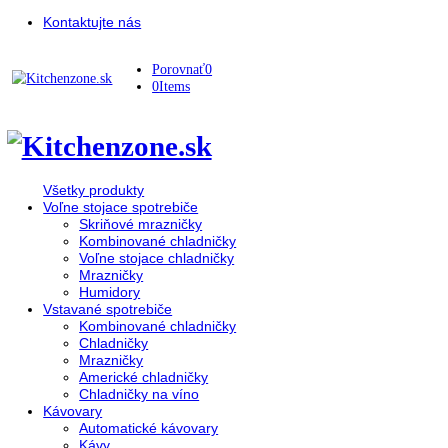
Kontaktujte nás
Porovnať
0
0
Items
Všetky produkty
Voľne stojace spotrebiče
Skriňové mrazničky
Kombinované chladničky
Voľne stojace chladničky
Mrazničky
Humidory
Vstavané spotrebiče
Kombinované chladničky
Chladničky
Mrazničky
Americké chladničky
Chladničky na víno