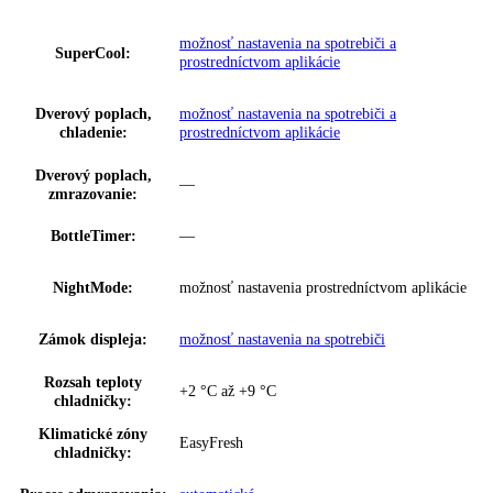
Series:
Pure
Spotreba energie za rok:
101 kWh/ročne
Trieda emisií hluku:
B
Napätie:
220-240 V ~
Prípojná hodnota:
1
,
2 A
Ovládanie:
dotyk
Regulovateľné chl.
1
okruhy:
Ukazovateľ teploty:
Chladiaca časť
možnosť nastavenia na spotrebiči a