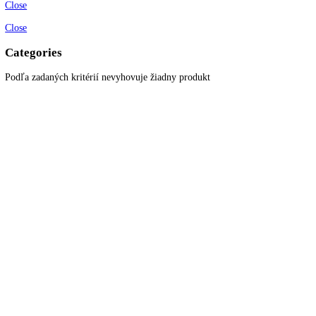
Informácie
O spoločnosti
Možnosti dopravy a platby
Obchodné podmienky
Ochrana osobných údajov
Blog
Zákaznícky servis
Všetky produkty
Akciové produkty
Naše značky
Najčastejšie otázky
Kontaktujte nás
Newsletter
Prihláste sa k odberu newslettera a získajte zaujímavé rady, prehľad o
všetkých novinkách, akciách a ponukách.