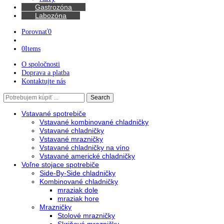
Kávovary
Automatické kávovary
Kávy
Gastrozóna
Labozóna
Porovnať
0
0
Items
O spoločnosti
Doprava a platba
Kontaktujte nás
Search
Search
here
Vstavané spotrebiče
Vstavané kombinované chladničky
Vstavané chladničky
Vstavané mrazničky
Vstavané chladničky na víno
Vstavané americké chladničky
Voľne stojace spotrebiče
Side-By-Side chladničky