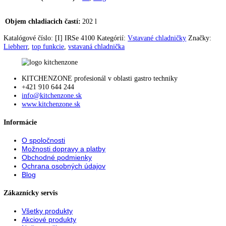
Zmena strany otvárania
možná samostatne
dverí:
Uhol otvorenia dverí:
115°
Tesnenie dverí:
vymeniteľné
Výškovo nastavovacie
2
pätky:
Nivelačné koľajničky:
—
Počet nivelačných
0
koľajníc:
Vetranie:
vetranie nábytku
Typ zástrčky:
Euro
Pripojovací kábel
2.200 mm
(dĺžka):