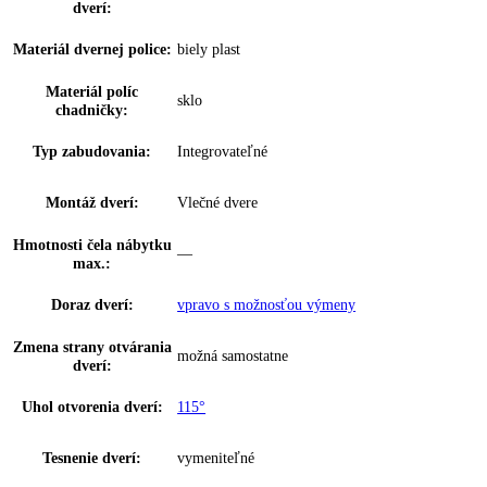
Zásuvky OpenStage:
—
Skladovanie fliaš:
—
Počet miest pre fľaše:
1
Počet miest na
3
konzervy:
VarioBox:
—
Počet VarioBoxov:
0
Dóza na maslo:
—
Priehradka na vajíčka:
10 vajec
Zarážka dverí:
Priestor na fľaše a konzervy