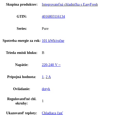
Počet teplotných zón:
1
Ostatné
Rozmery výklenku (v/
0 cm, 1 / 56 – 57 / 55, 121, 6 – 123
š/h):
Celkový objem:
201 l
Hladina hluku:
35 dB
Riešenie zosieťovania:
dodatočne vybaviteľné
Skupina produktov:
Integrovateľná chladnička s EasyFresh
GTIN:
4016803116134