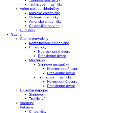
Kombinované chladničky
mraziak dole
mraziak hore
Mrazničky
Stolové mrazničky
Skriňové mrazničky
Truhlicové mrazničky
Voľne stojace chladničky
Klasické chladničky
Stolové chladničky
Americké chladničky
Chladnička na víno
Humidory
Gastro
Gastro prevádzky
Kombinované chladničky
Chladničky
Nepresklenné dvere
Presklenné dvere
Mrazničky
Skriňové mrazničky
Nepresklenné dvere
Presklenné dvere
Truhlicové mrazničky