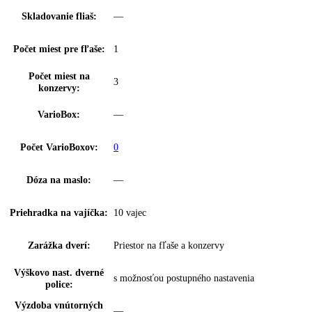
Proces odmrazovania:
automatické
Cirkulačné chladenie:
—
Filter FreshAir:
—
Výsuvný systém
integrované vedenie zásuvky
chladničky:
Osvetlenie chladiacej
LED stropné osvetlenie
časti:
Počet odkladacích ploch
5
chl.:
z toho predeliteľné:
0
Z toho výškovo
4
nastaviteľné:
VarioSafe:
—