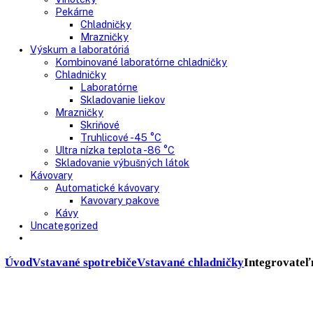
Presklenné dvere
Truhlicové mrazničky
Neresklenné dvere
Presklenné dvere
Chladnie nápojov
Skriňové
Truhlicové
Vinotéky
Pekárne
Chladničky
Mrazničky
Výskum a laboratóriá
Kombinované laboratórne chladničky
Chladničky
Laboratórne
Skladovanie liekov
Mrazničky
Skriňové
Truhlicové -45 °C
Ultra nízka teplota -86 °C
Skladovanie výbušných látok
Kávovary
Automatické kávovary