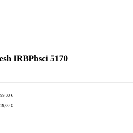
ovateľná chladnička s BioFresh IRBPbsci 5170
ioFresh IRBPbsci 5170