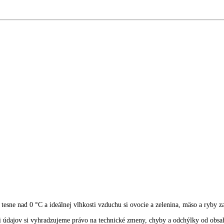
 4570
2.699,00
€
5171
3.919,00
€
kácie