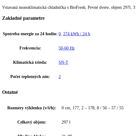
Popis
Ďalšie informácie
K stiahnutiu
BioFresh
BioFresh zaručuje dokonalú klímu pre mimoriadne dlhú čerstvosť. Pri 
Upozornenie:
Aj napriek dôkladnej akt
Vstavaná monoklimatická chladnička s BioFresh, Pevné dvere, objem 
Zakladné parametre
Spotreba energie za 24 hodín:
0
,
274 kWh / 24 h