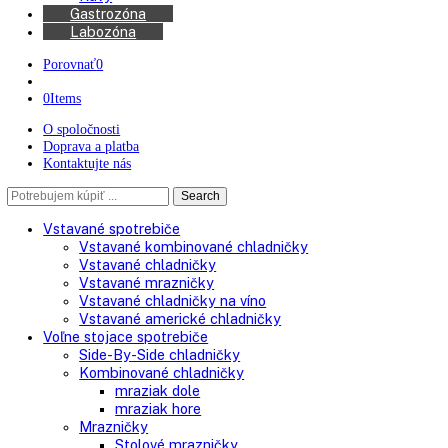
Kávovary
Automatické kávovary
Kávy
Gastrozóna
Labozóna
Porovnať
0
0
Items
O spoločnosti
Doprava a platba
Kontaktujte nás
Search
Search
here
Vstavané spotrebiče
Vstavané kombinované chladničky
Vstavané chladničky
Vstavané mrazničky
Vstavané chladničky na víno
Vstavané americké chladničky
Voľne stojace spotrebiče
Side-By-Side chladničky