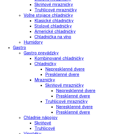
Kombinované chladničky
mraziak dole
mraziak hore
Mrazničky
Stolové mrazničky
Skriňové mrazničky
Truhlicové mrazničky
Voľne stojace chladničky
Klasické chladničky
Stolové chladničky
Americké chladničky
Chladnička na víno
Humidory
Gastro
Gastro prevádzky
Kombinované chladničky
Chladničky
Nepresklenné dvere
Presklenné dvere
Mrazničky
Skriňové mrazničky
Nepresklenné dvere