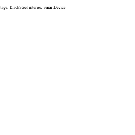
na, mäso a ryby zachovajú svoje zdravé vitamíny
- viac o BioFresh
odchýlky od obsahov obrázkov a textov k pôvodnému zariadeniu.
výsuvech OpenStage, BlackSteel interier, SmartDevice