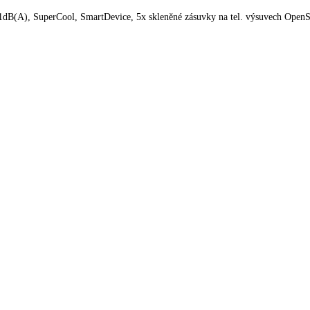
teplote tesne nad 0 °C a ideálnej vlhkosti vzduchu si ovocie a zeleni
ualizácii údajov si vyhradzujeme právo na technické zmeny, chyby a 
297l, 31dB(A), SuperCool, SmartDevice, 5x skleněné zásuvky na tel. 