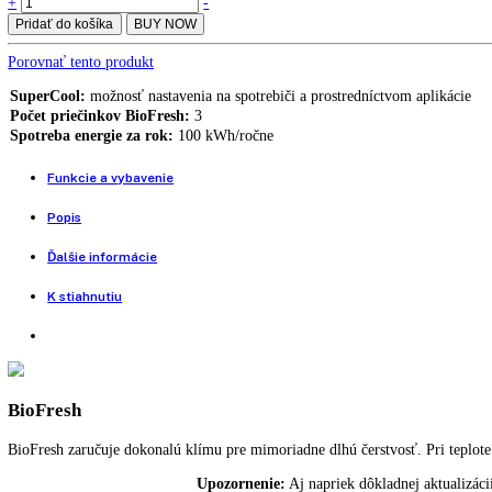
[I] IRBPbsci 5170
Integrovateľná chladnička s funkciou BioFresh Professional IRBbsbi
Integrovateľná chladnička s funkciou BioFresh Professional IRBbsci 
4.069,00
€
Vstavaná monoklimatická chladnička s BioFresh
Integrovateľná
+
-
chladnička
Pridať do košíka
BUY NOW
s
BioFresh
Porovnať tento produkt
IRBPbsci
5170
SuperCool:
možnosť nastavenia na spotrebiči a prostredníctvom apli
quantity
Počet priečinkov BioFresh:
3
Spotreba energie za rok:
100 kWh/ročne
Funkcie a vybavenie