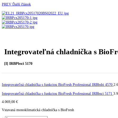
Kavovary pakove
Kávy
Uncategorized
Úvod
Vstavané spotrebiče
Vstavané chladničky
Integr
PREV
Ďalší článok
Integrovateľná chladnička s B