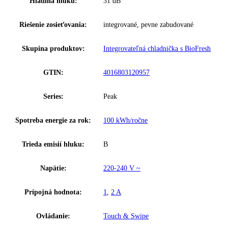
Frekvencia:
50-60 Hz
Klimatická trieda:
SN-T
Počet teplotných zón:
2
Ostatné
Rozmery výklenku (v/š/h):
0 cm, 177, 2 – 178, 8 / 56 – 57 / 5
Celkový objem:
297 l
Hladina hluku:
31 dB
Riešenie zosieťovania:
integrované, pevne zabudované