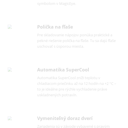
nepríjemné pachy. Funkcia pripomienok v
riadení indikuje, kedy treba vymeniť filter.
Detská poistka
Detská poistka sa dá naprogramovať tak, aby
zabránila neúmyselnému vypnutiu zariadenia
Ak je detská poistka zapnutá, je zobrazená
symbolom v MagicEye.
Polička na fľaše
Pre skladovanie nápojov ponúka praktické a
pekné riešenie polička na fľaše. Tu sa dajú fľaš
uschovať s úsporou miesta.