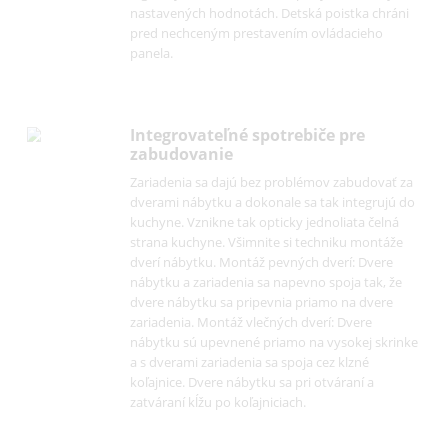
veľkú flexibilitu pri prestavení sklenených
poličiek. Ďalšou výhodu je veľmi hladký povrc
vnútorných nádob, vďaka ktorému sa ľahko
čistia.
Kryt na LED svetlo
Bezúdržbové, priestorovo úsporné a energeti
efektívne: LED svetlá s dlhou životnosťou sa
postarajú o dokonalé osvetlenie interiéru. Vď
nízkemu sálaniu tepla sa čerstvé potraviny vž
ideálne skladujú.
Tlačidlá elektroniky
Presné elektronické riadenie je vybavené s
digitálnym ukazovateľom teploty a informuje 