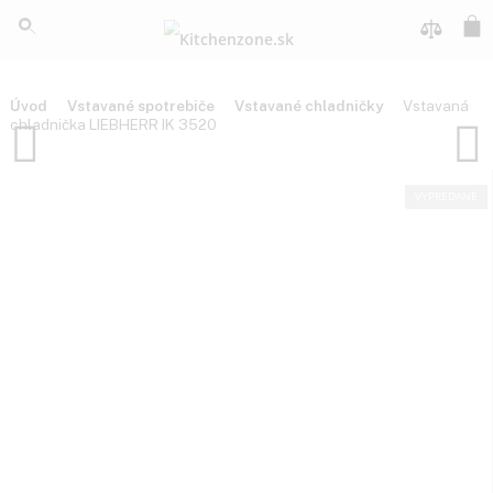
Úvod
Vstavané spotrebiče
Vstavané chladničky
Vsta
chladnička LIEBHERR IK 3520
VYPR