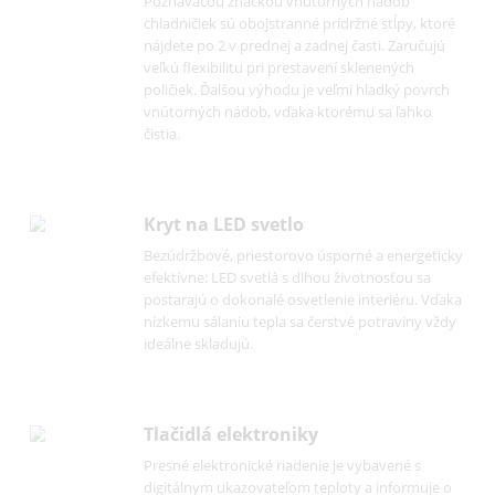
S výškovo nastavovacími pätkami vpredu
môžete zariadenia Liebherr optimálne vyrovn
Zaručí to funkčnosť a vzhľad zariadenia.
Deliteľná sklenená polička
Deliteľná a zasúvateľná sklenená polička zaruč
ešte väčšiu flexibilitu pri skladovaní potravín a
vysokých nádob. Všetky odkladacie plochy z
bezpečnostného skla sa podľa potreby dajú
nastaviť do rôznych výšok.
Hladké vnútorné nádoby
Poznávacou značkou vnútorných nádob
chladničiek sú obojstranné prídržné stĺpy, kto
nájdete po 2 v prednej a zadnej časti. Zaručujú