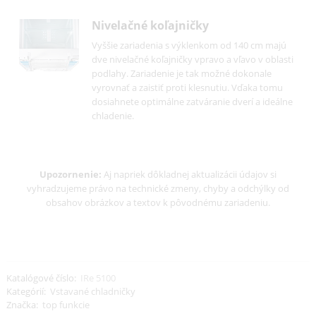
nastavených hodnotách. Detská poistka chrán
pred nechceným prestavením ovládacieho
panela.
Integrovateľné spotrebiče pre
zabudovanie
Zariadenia sa dajú bez problémov zabudovať 
dverami nábytku a dokonale sa tak integrujú 
kuchyne. Vznikne tak opticky jednoliata čelná
strana kuchyne. Všimnite si techniku montáže
dverí nábytku. Montáž pevných dverí: Dvere
nábytku a zariadenia sa napevno spoja tak, že
dvere nábytku sa pripevnia priamo na dvere
zariadenia. Montáž vlečných dverí: Dvere
nábytku sú upevnené priamo na vysokej skri
a s dverami zariadenia sa spoja cez klzné
koľajnice. Dvere nábytku sa pri otváraní a
zatváraní kĺžu po koľajniciach.