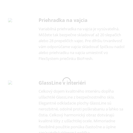
chladiacej časti, aby ste predĺžili čerstvosť ovo
a zeleniny. Pre dobrý prehľad a pohodlnú
manipuláciu je uložený na valčekoch s ľahkým
chodom alebo na kvalitnom teleskopickom
vyťahovaní. Vlhkosť sa reguluje cez posuvný
regulátor.
Montáž pevných dverí
Dvere nábytku a zariadenia sa napevno spoja
tak, že dvere nábytku sa pripevnia priamo na
dvere zariadenia.
Priehradka na vajcia
Variabilná priehradka na vajcia je vysúvateľná.
Môžete tak bezpečne skladovať až 20 slepačíc