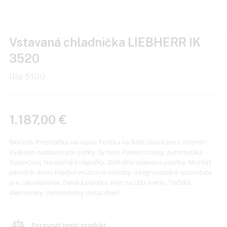
Vstavaná chladnička LIEBHERR IK
3520
IRe 5100
1.187,00
€
BioCool, Priehradka na vajcia, Polička na fľaše, GlassLine v interiér
Výškovo nastavovacie pätky, Systém PowerCooling, Automatika
SuperCool, Nivelačné koľajničky, Deliteľná sklenená polička, Mon
pevných dverí, Hladké vnútorné nádoby, Integrovateľné spotreb