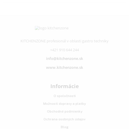
Nivelačné koľajničky
Vyššie zariadenia s výklenkom od 140 cm maj
dve nivelačné koľajničky vpravo a vľavo v obla
podlahy. Zariadenie je tak možné dokonale
vyrovnať a zaistiť proti klesnutiu. Vďaka tomu
dosiahnete optimálne zatváranie dverí a ideál
chladenie.
Upozornenie:
Aj napriek dôkladnej aktualizácii údajov si
vyhradzujeme právo na technické zmeny, chyby a odchýlky 
obsahov obrázkov a textov k pôvodnému zariadeniu.