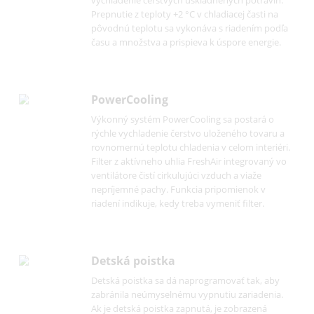
Funkcie a vybavenie
Ďalšie informácie
SuperCool
SuperCool vytvára rezervy chladu pre rýchle
vychladenie čerstvých uskladnených potravín
Prepnutie z teploty +2 °C v chladiacej časti na
pôvodnú teplotu sa vykonáva s riadením pod
času a množstva a prispieva k úspore energie.
PowerCooling
Výkonný systém PowerCooling sa postará o
rýchle vychladenie čerstvo uloženého tovaru 
rovnomernú teplotu chladenia v celom interiér
Filter z aktívneho uhlia FreshAir integrovaný v
ventilátore čistí cirkulujúci vzduch a viaže