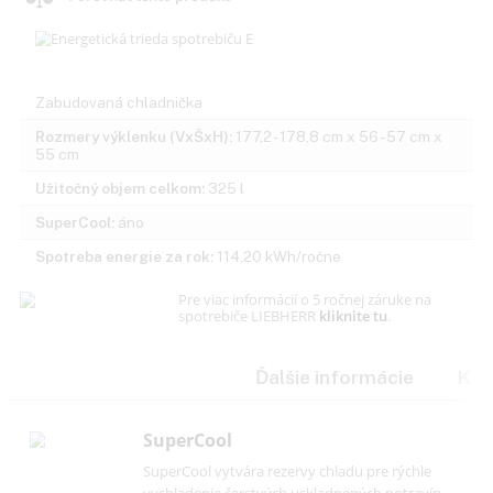
pre zabudovanie, Detská poistka, Kryt na LED svetlo, Tlačidlá
elektroniky, Vymeniteľný doraz dverí
Porovnať tento produkt
Zabudovaná chladnička
Rozmery výklenku (VxŠxH):
177,2 - 178,8 cm x 56 - 57 cm x
55 cm
Užitočný objem celkom:
325 l
SuperCool:
áno
Spotreba energie za rok:
114,20 kWh/ročne
Pre viac informácií o 5 ročnej záruke na
spotrebiče LIEBHERR
kliknite tu
.