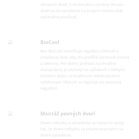
Automatika SuperCool
Automatika SuperCool zníži teplotu v
chladiacom priečinku až na 12 hodín na +2 °C 
to je ideálne pre rýchle vychladenie práve
uskladnených potravín.
Vymeniteľný doraz dverí
Zariadenia sú v závode vybavené s pravým
dorazom dverí. S možnosťou výmeny dorazu
dverí sa dá zariadenie na svojom mieste vždy
optimálne používať.
BioCool
Box BioCool umožňuje reguláciu vlhkosti v