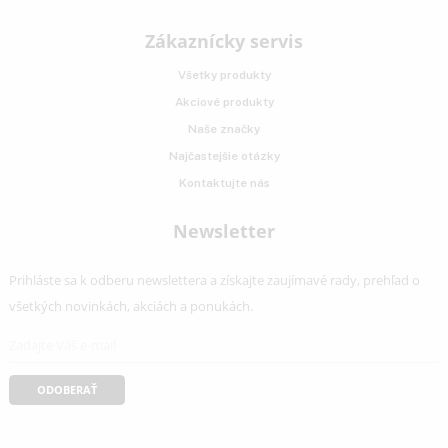
Katalógové číslo:
IRe 5100
Kategórií:
Vstavané chladničky
Značka:
top funkcie
KITCHENZONE profesionál v oblasti gastro techniky
+421 910 644 244
info@kitchenzone.sk
www.kitchenzone.sk
Informácie