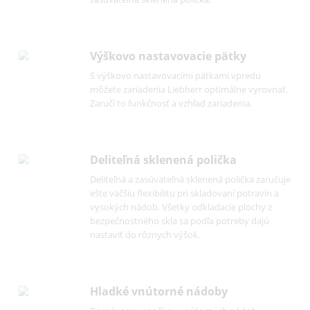
alebo 28 prepeličích vajec. Pre dlhšiu trvanlivo
vám odporúčame vajcia skladovať špičkou na
alebo priehradku na vajcia umiestniť vo
FlexSystem priečinku BioFresh.
GlassLine v interiéri
Celkový dojem kvalitného interiéru dopĺňa
ušľachtilé GlassLine z bezpečnostného skla.
Elegantné odkladacie plochy GlassLine sú
nerozbitné, odolné proti poškrabaniu a ľahko 
čistia. Celkový harmonický obraz dotvárajú
kvalitné lišty z ušľachtilej ocele. Mimoriadne
flexibilné použitie ponúka čiastočne a úplne
zasúvateľná sklenená polička.
Výškovo nastavovacie pätky