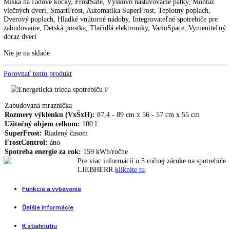
LIEBHERR IGS 1624
IGS 1624
Vstavaná mraznička LIEBHERR IGN 1624
949,00
€
Vstavaná mraznička LIEBHERR SIGN 3524
1.424,00
€
902,00
€
Miska na ľadové kocky, FrostSafe, Výškovo nastavovacie pätky, Mon
vlečných dverí, SmartFrost, Automatika SuperFrost, Teplotný poplac
Dverový poplach, Hladké vnútorné nádoby, Integrovateľné spotrebiče
zabudovanie, Detská poistka, Tlačidlá elektroniky, VarioSpace, Vyme
doraz dverí
Nie je na sklade
Porovnať tento produkt