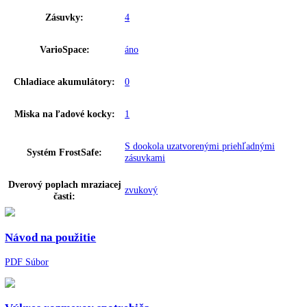
Hmotnosť (bez balenia):
35
,
40 kg
MagicEye s LCD a digitálnym
Ovládanie:
ukazovateľom teploty
Ukazovateľ teploty:
Mraziaca časť
Varovný signál pri poruche:
Optický a zvukový
Doraz dverí:
Vpravo vymeniteľné
Detská poistka:
áno
SuperFrost:
Riadený časom
Uhol otvorenia dverí:
—