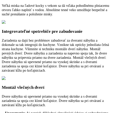
Výškovo nastavovacie pätky
S výškovo nastavovacími pätkami vpredu môžete zariadenia Liebherr
optimálne vyrovnať. Zaručí to funkčnosť a vzhľad zariadenia.
Hladké vnútorné nádoby
Poznávacou značkou vnútorných nádob chladničiek sú obojstranné pr
stĺpy, ktoré nájdete po 2 v prednej a zadnej časti. Zaručujú veľkú flexi
pri prestavení sklenených poličiek. Ďalšou výhodu je veľmi hladký p
vnútorných nádob, vďaka ktorému sa ľahko čistia.
Tlačidlá elektroniky
Presné elektronické riadenie je vybavené s digitálnym ukazovateľom 
a informuje o nastavených hodnotách. Detská poistka chráni pred
nechceným prestavením ovládacieho panela.