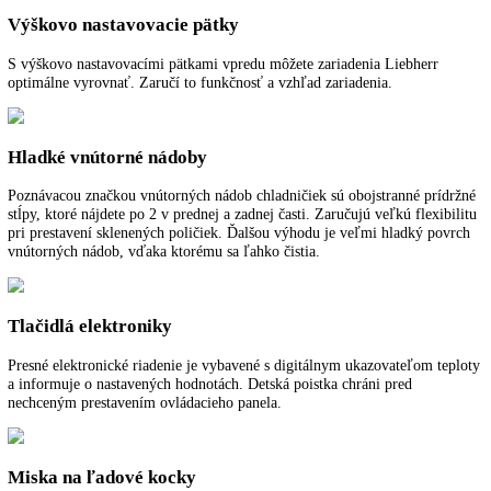
Automatika SuperFrost
Automatika SuperFrost robí zo zmrazovania jednoduché a úsporné
potešenie. Prevezme rýchly pokles teploty na -32 °C a tak zabezpečí 
chladu pre zamrazenie so zachovaním vitamínov.
FrostSafe
Pri FrostSafe sa vysoké a vyberateľné zásuvky uzatvoria po obvode. 
otvorení zariadenia tak z nich neunikne tak rýchlo chlad. Priesvitné če
priečinkov zaručujú optimálny prehľad o vašich zmrazených zásobách
Vymeniteľný doraz dverí
Zariadenia sú v závode vybavené s pravým dorazom dverí. S možnos
výmeny dorazu dverí sa dá zariadenie na svojom mieste vždy optimál
používať.