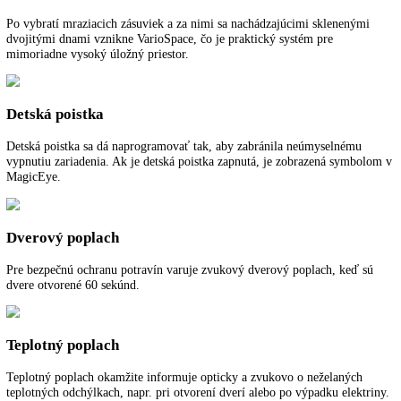
vo vnútornom priestore mrazničky aj na samotných mrazených potrav
Tým pádom sa minimalizuje potreba odmrazovanie. Zapenený výparn
špirálach obtáča vnútorný priestor mrazničky a tým umožňuje veľmi 
teplotný výmenu s extrémne nízkou spotrebou energie. Vnútorné sten
mrazničky sú veľmi hladké a tak ľahko čistiteľné.
SuperFrost
SuperFrost vytvára rezervy chladu pre zmrazenie čerstvých uskladne
potravín, ktoré je šetrné voči vitamínom. Prepnutie z teploty -32 °C v
mraziacej časti na pôvodnú teplotu sa vykonáva s riadením podľa času
množstva a prispieva k úspore energie.
VarioSpace
Po vybratí mraziacich zásuviek a za nimi sa nachádzajúcimi sklenený
dvojitými dnami vznikne VarioSpace, čo je praktický systém pre
mimoriadne vysoký úložný priestor.