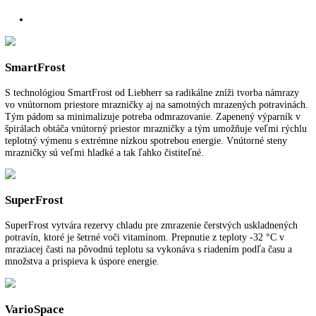
Zabudovaná mraznička
Rozmery výklenku (VxŠxH):
87,4 - 89 cm x 56 - 57 cm x 55 cm
Užitočný objem celkom:
100 l
SuperFrost:
Riadený časom
FrostControl:
áno
Spotreba energie za rok:
159 kWh/ročne
Pre viac informácií o 5 ročnej záruke na spo
LIEBHERR
kliknite tu
.
Funkcie a vybavenie
Ďalšie informácie
K stiahnutiu
SmartFrost
S technológiou SmartFrost od Liebherr sa radikálne zníži tvorba nám