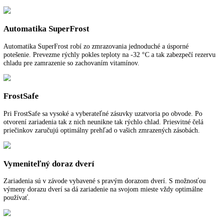
Detská poistka
Detská poistka sa dá naprogramovať tak, aby zabránila neúmyselném
vypnutiu zariadenia. Ak je detská poistka zapnutá, je zobrazená sym
MagicEye.
Dverový poplach
Pre bezpečnú ochranu potravín varuje zvukový dverový poplach, keď
dvere otvorené 60 sekúnd.
Teplotný poplach
Teplotný poplach okamžite informuje opticky a zvukovo o neželanýc
teplotných odchýlkach, napr. pri otvorení dverí alebo po výpadku elek