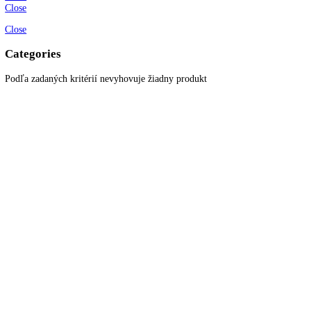
KITCHENZONE profesionál v oblasti gastro techniky
+421 910 644 244
info@kitchenzone.sk
www.kitchenzone.sk
Informácie
O spoločnosti
Možnosti dopravy a platby
Obchodné podmienky
Ochrana osobných údajov
Blog
Zákaznícky servis
Všetky produkty
Akciové produkty
Naše značky
Najčastejšie otázky
Kontaktujte nás
Newsletter