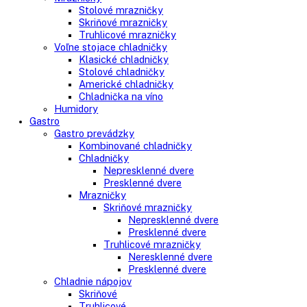
Side-By-Side chladničky
Kombinované chladničky
mraziak dole
mraziak hore
Mrazničky
Stolové mrazničky
Skriňové mrazničky
Truhlicové mrazničky
Voľne stojace chladničky
Klasické chladničky
Stolové chladničky
Americké chladničky
Chladnička na víno
Humidory
Gastro
Gastro prevádzky
Kombinované chladničky
Chladničky
Nepresklenné dvere
Presklenné dvere
Mrazničky
Skriňové mrazničky