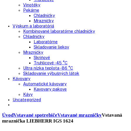
Nepresklenné dvere
Presklenné dvere
Truhlicové mrazničky
Neresklenné dvere
Presklenné dvere
Chladnie nápojov
Skriňové
Truhlicové
Vinotéky
Pekárne
Chladničky
Mrazničky
Výskum a laboratóriá
Kombinované laboratórne chladničky
Chladničky
Laboratórne
Skladovanie liekov
Mrazničky
Skriňové
Truhlicové -45 °C
Ultra nízka teplota -86 °C
Skladovanie výbušných látok
Kávovary