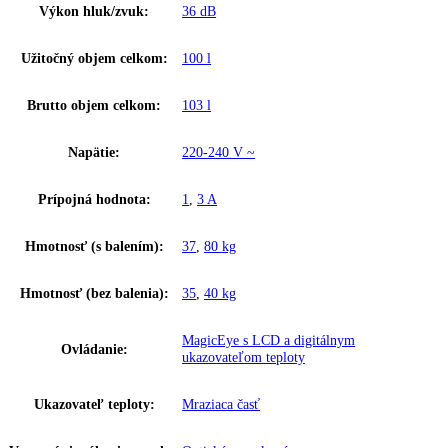
Dvere nábytku sú upevnené priamo na vysokej skrinke a s dverami
zariadenia sa spoja cez klzné koľajnice. Dvere nábytku sa pri otváraní
zatváraní kĺžu po koľajniciach.
Upozornenie:
Aj napriek dôkladnej aktualizácii údajov si vyhradz
právo na technické zmeny, chyby a odchýlky od obsahov obrázkov a 
k pôvodnému zariadeniu.
Zakladné parametre
Trieda energetickej efektivity:
F
Spotreba energie za 24 hodín:
0
,
434 kWh / 24 h
Výška výklenku:
87,4 – 89
Frekvencia:
50/60 Hz
Klimatická trieda:
SN-T