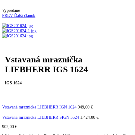
Automatické kávovary
Kavovary pakove
Kávy
Uncategorized
Úvod
Vstavané spotrebiče
Vstavané mrazničky
Vstava
mraznička LIEBHERR IGS 1624
Vypredané
PREV
Ďalší článok
Vstavaná mraznička