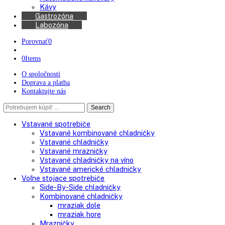
Chladničky na víno
Kávovary
Automatické kávovary
Kávy
Gastrozóna
Labozóna
Porovnať
0
0
Items
O spoločnosti
Doprava a platba
Kontaktujte nás
Search
Search
here
Vstavané spotrebiče
Vstavané kombinované chladničky
Vstavané chladničky
Vstavané mrazničky
Vstavané chladničky na víno
Vstavané americké chladničky
Voľne stojace spotrebiče