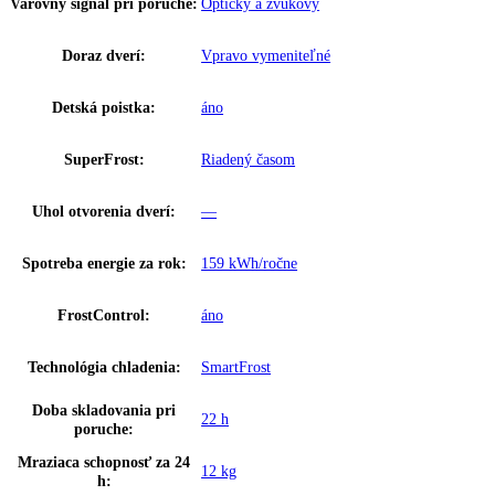
Ostatné
GTIN:
4016803069331
Výkon hluk/zvuk:
36 dB
Užitočný objem celkom:
100 l
Brutto objem celkom:
103 l
Napätie:
220-240 V ~
Prípojná hodnota:
1
,
3 A
Hmotnosť (s balením):
37
,
80 kg