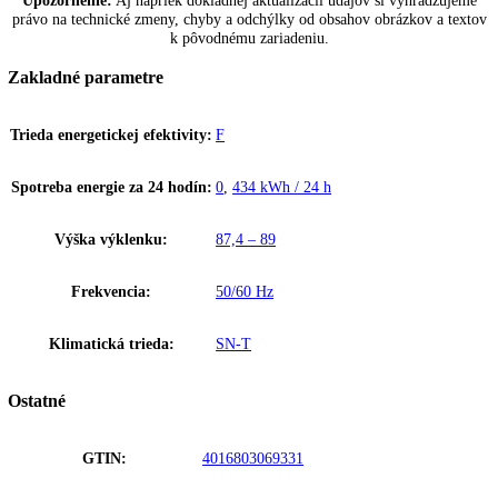
Miska na ľadové kocky
Veľká miska na ľadové kocky s vekom sa dá vďaka pohodlnému plni
otvoru ľahko naplniť s vodou. Absolútne tesné veko umožňuje bezpeč
suché prenášanie a položenie misky.
Integrovateľné spotrebiče pre zabudovanie
Zariadenia sa dajú bez problémov zabudovať za dverami nábytku a
dokonale sa tak integrujú do kuchyne. Vznikne tak opticky jednoliata
strana kuchyne. Všimnite si techniku montáže dverí nábytku. Montáž
pevných dverí: Dvere nábytku a zariadenia sa napevno spoja tak, že d
nábytku sa pripevnia priamo na dvere zariadenia. Montáž vlečných dv
Dvere nábytku sú upevnené priamo na vysokej skrinke a s dverami
zariadenia sa spoja cez klzné koľajnice. Dvere nábytku sa pri otváraní
zatváraní kĺžu po koľajniciach.
Montáž vlečných dverí