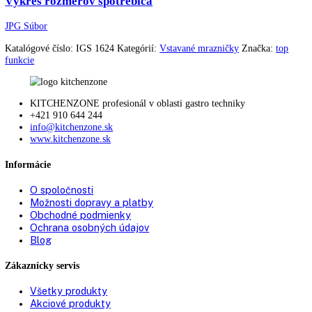
Spotreba energie za rok:
159 kWh/ročne
FrostControl:
áno
Technológia chladenia:
SmartFrost
Doba skladovania pri
22 h
poruche:
Mraziaca schopnosť za 24
12 kg
h:
Zásuvky:
4
VarioSpace:
áno
Chladiace akumulátory:
0
Miska na ľadové kocky:
1