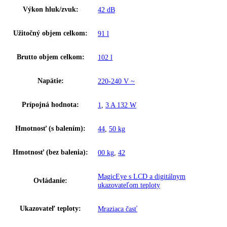
Trieda energetickej efektivity:
F
Spotreba energie za 24 hodín:
0
,
521 kWh / 24 h
Výška:
85,1
Šírka:
60,2
Hĺbka:
62,8
Frekvencia:
50 Hz
Klimatická trieda:
SN-ST
Ostatné