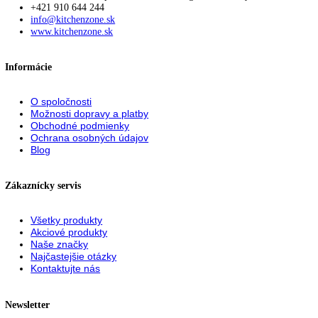
Zásuvky:
3
VarioSpace:
áno
Chladiace akumulátory:
2
Miska na ľadové kocky:
0
S dookola uzatvorenými zásuvkami s
Systém FrostSafe:
priehľadným čelom
Možnosť zasunutia cez
áno
predné vetranie:
Návod na použitie
PDF Súbor