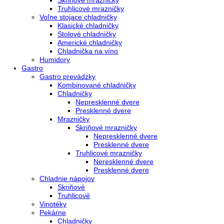
Kombinované chladničky
mraziak dole
mraziak hore
Mrazničky
Stolové mrazničky
Skriňové mrazničky
Truhlicové mrazničky
Voľne stojace chladničky
Klasické chladničky
Stolové chladničky
Americké chladničky
Chladnička na víno
Humidory
Gastro
Gastro prevádzky
Kombinované chladničky
Chladničky
Nepresklenné dvere
Presklenné dvere
Mrazničky
Skriňové mrazničky
Nepresklenné dvere
Presklenné dvere
Truhlicové mrazničky