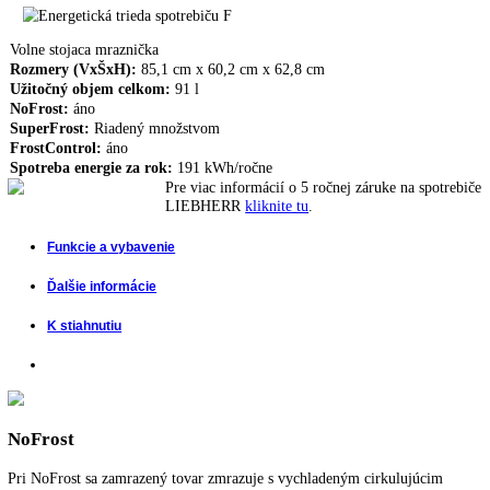
Skriňová mraznička LIEBHERR GNPef 2313
759,00
€
Skriňová mraznička LIEBHERR GN 2723
599,00
€
474,00
€
NoFrost, Automatika SuperFrost, Dverový poplach, Detská poistka,
Teplotný poplach, FrostSafe, VarioSpace, Vymeniteľný doraz dverí
Nie je na sklade
Porovnať tento produkt
Volne stojaca mraznička
Rozmery (VxŠxH):
85,1 cm x 60,2 cm x 62,8 cm
Užitočný objem celkom:
91 l
NoFrost:
áno
SuperFrost:
Riadený množstvom
FrostControl:
áno
Spotreba energie za rok:
191 kWh/ročne
Pre viac informácií o 5 ročnej záruke na spo