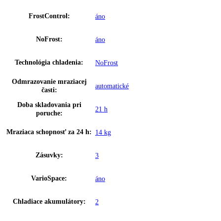
ukazovateľom teploty
Ukazovateľ teploty:
Mraziaca časť
Varovný signál pri poruche:
Optický a zvukový
Materiál bočných stien:
Oceľ
Farba krytu:
Biela
Doraz dverí:
Vpravo vymeniteľné
Rukoväť:
Ergonomická tyčová rukoväť
Dverový poplach:
zvukový
Detská poistka:
áno