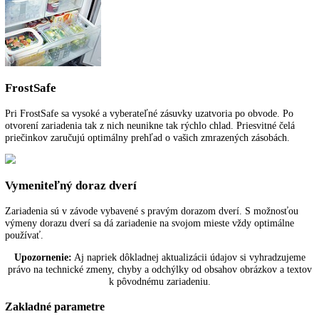
Pre bezpečnú ochranu potravín varuje zvukový dverový poplach, keď
dvere otvorené 60 sekúnd.
Teplotný poplach
Teplotný poplach okamžite informuje opticky a zvukovo o neželanýc
teplotných odchýlkach, napr. pri otvorení dverí alebo po výpadku elek
Automatika SuperFrost
Automatika SuperFrost robí zo zmrazovania jednoduché a úsporné
potešenie. Prevezme rýchly pokles teploty na -32 °C a tak zabezpečí 
chladu pre zamrazenie so zachovaním vitamínov.