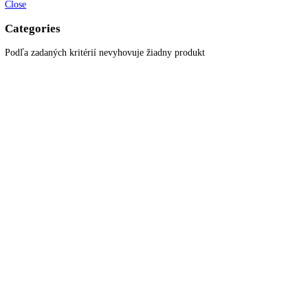
Ochrana osobných údajov
Blog
Zákaznícky servis
Všetky produkty
Akciové produkty
Naše značky
Najčastejšie otázky
Kontaktujte nás
Newsletter
Prihláste sa k odberu newslettera a získajte zaujímavé rady, prehľad o
všetkých novinkách, akciách a ponukách.