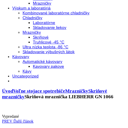
Neresklenné dvere
Presklenné dvere
Chladnie nápojov
Skriňové
Truhlicové
Vinotéky
Pekárne
Chladničky
Mrazničky
Výskum a laboratóriá
Kombinované laboratórne chladničky
Chladničky
Laboratórne
Skladovanie liekov
Mrazničky
Skriňové
Truhlicové -45 °C
Ultra nízka teplota -86 °C
Skladovanie výbušných látok
Kávovary
Automatické kávovary
Kavovary pakove
Kávy
Uncategorized