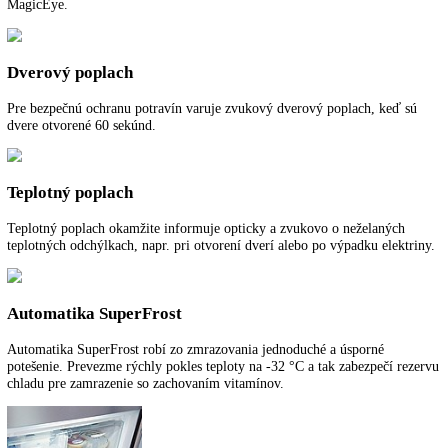
potravín, ktoré je šetrné voči vitamínom. Prepnutie z teploty -32 °C v
mraziacej časti na pôvodnú teplotu sa vykonáva s riadením podľa času
množstva a prispieva k úspore energie.
VarioSpace
Po vybratí mraziacich zásuviek a za nimi sa nachádzajúcimi sklenený
dvojitými dnami vznikne VarioSpace, čo je praktický systém pre
mimoriadne vysoký úložný priestor.
Detská poistka
Detská poistka sa dá naprogramovať tak, aby zabránila neúmyselném
vypnutiu zariadenia. Ak je detská poistka zapnutá, je zobrazená sym
MagicEye.
Dverový poplach