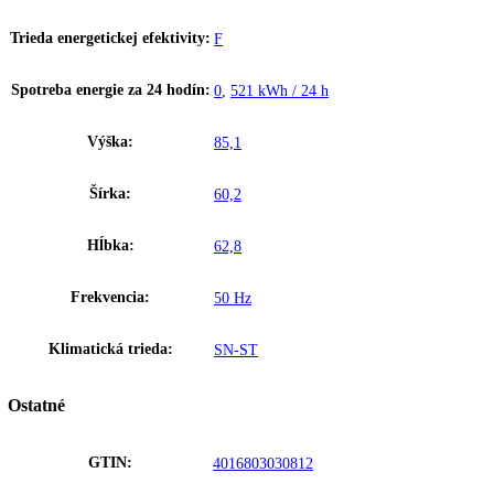
FrostSafe
Pri FrostSafe sa vysoké a vyberateľné zásuvky uzatvoria po obvode. 
otvorení zariadenia tak z nich neunikne tak rýchlo chlad. Priesvitné če
priečinkov zaručujú optimálny prehľad o vašich zmrazených zásobách
Vymeniteľný doraz dverí
Zariadenia sú v závode vybavené s pravým dorazom dverí. S možnos
výmeny dorazu dverí sa dá zariadenie na svojom mieste vždy optimál
používať.
Upozornenie:
Aj napriek dôkladnej aktualizácii údajov si vyhradz
právo na technické zmeny, chyby a odchýlky od obsahov obrázkov a 
k pôvodnému zariadeniu.
Zakladné parametre