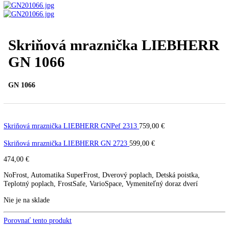
Úvod
Voľne stojace spotrebiče
Mrazničky
Skriňové
mrazničky
Skriňová mraznička LIEBHERR GN 1066
Vypredané
PREV
Ďalší článok
Skriňová mraznička LIEBHE
GN 1066
GN 1066