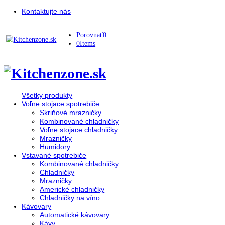
Kontaktujte nás
Porovnať
0
0
Items
Všetky produkty
Voľne stojace spotrebiče
Skriňové mrazničky
Kombinované chladničky
Voľne stojace chladničky
Mrazničky
Humidory
Vstavané spotrebiče
Kombinované chladničky
Chladničky
Mrazničky
Americké chladničky
Chladničky na víno