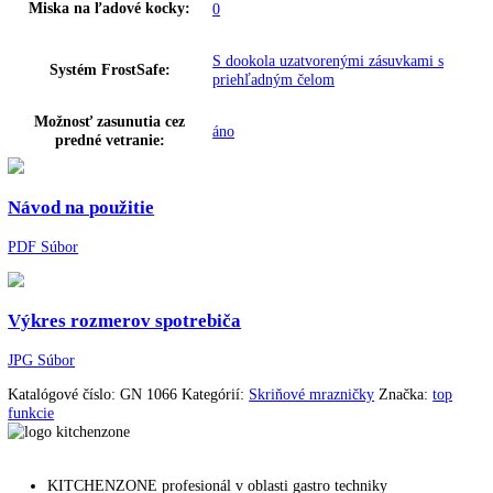
SuperFrost:
Riadený množstvom
dizajn dverí:
SwingDesign
Spotreba energie za rok:
191 kWh/ročne
FrostControl:
áno
NoFrost:
áno
Technológia chladenia:
NoFrost
Odmrazovanie mraziacej
automatické
časti:
Doba skladovania pri
21 h
poruche:
Mraziaca schopnosť za 24 h:
14 kg