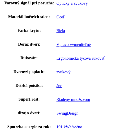
GTIN:
4016803030812
Výkon hluk/zvuk:
42 dB
Užitočný objem celkom:
91 l
Brutto objem celkom:
102 l
Napätie:
220-240 V ~
Prípojná hodnota:
1
,
3 A 132 W
Hmotnosť (s balením):
44
,
50 kg
Hmotnosť (bez balenia):
00 kg
,
42
MagicEye s LCD a digitálnym
Ovládanie: