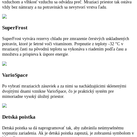
LIEBHERR
kliknite tu
.
Funkcie a vybavenie
Ďalšie informácie
K stiahnutiu
NoFrost
Pri NoFrost sa zamrazený tovar zmrazuje s vychladeným cirkulujúci
vzduchom a vlhkosť vzduchu sa odvádza preč. Mraziaci priestor tak o
vždy bez námrazy a na potravinách sa nevytvorí vrstva ľadu.
SuperFrost
SuperFrost vytvára rezervy chladu pre zmrazenie čerstvých uskladne