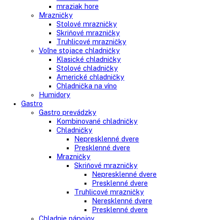
Vstavané americké chladničky
Voľne stojace spotrebiče
Side-By-Side chladničky
Kombinované chladničky
mraziak dole
mraziak hore
Mrazničky
Stolové mrazničky
Skriňové mrazničky
Truhlicové mrazničky
Voľne stojace chladničky
Klasické chladničky
Stolové chladničky
Americké chladničky
Chladnička na víno
Humidory
Gastro
Gastro prevádzky
Kombinované chladničky
Chladničky
Nepresklenné dvere
Presklenné dvere