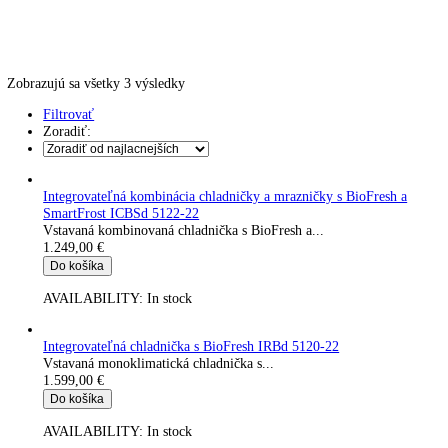
Skladovanie výbušných látok
Kávovary
Automatické kávovary
Kavovary pakove
Kávy
Uncategorized
Úvod
Produkt Hmotnosť (s balením)
62
Zobrazujú sa všetky 3 výsledky
Filtrovať
Zoradiť:
Integrovateľná kombinácia chladničky a mrazničky s BioFresh 
SmartFrost ICBSd 5122-22