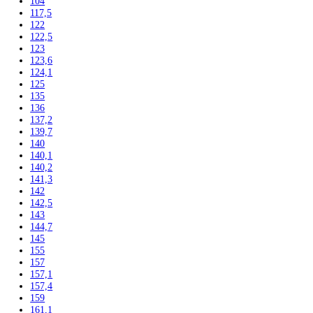
Kombinované laboratórne chladničky
Chladničky
Laboratórne
Skladovanie liekov
Mrazničky
Skriňové
Truhlicové -45 °C
Ultra nízka teplota -86 °C
Skladovanie výbušných látok
Kávovary
Automatické kávovary
Kavovary pakove
Kávy
Uncategorized
Filtrovať podla výšky
102
104
117,5
122