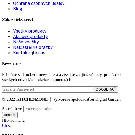
87
87,4
88
89
90,1
90,5
90,8
91
91,1
91,3
91,6
91,7
91,9
92
94
Filtrovanie podla ceny
Cena:
1.249 €
—
2.789 €
Reset
No products were found matching your selection.