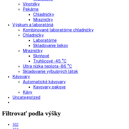
Chladnička na víno
Humidory
Gastro
Gastro prevádzky
Kombinované chladničky
Chladničky
Nepresklenné dvere
Presklenné dvere
Mrazničky
Skriňové mrazničky
Nepresklenné dvere
Presklenné dvere
Truhlicové mrazničky
Neresklenné dvere
Presklenné dvere
Chladnie nápojov
Skriňové
Truhlicové
Vinotéky
Pekárne
Chladničky
Mrazničky
Výskum a laboratóriá