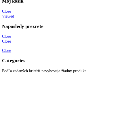
KITCHENZONE profesionál v oblasti gastro techniky
+421 910 644 244
info@kitchenzone.sk
www.kitchenzone.sk
Informácie
O spoločnosti
Možnosti dopravy a platby
Obchodné podmienky
Ochrana osobných údajov
Blog
Zákaznícky servis
Všetky produkty
Akciové produkty
Naše značky
Najčastejšie otázky
Kontaktujte nás