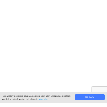
Newsletter
Prihláste sa k odberu newslettera a získajte zaujímavé rady, prehľad o
všetkých novinkách, akciách a ponukách.
© 2022
KITCHENZONE
│ Vytvorené spoločnosťou
Digital Garden
Search here
Hlavné menu
Close
Môj košík
Close
Viewed
Naposledy prezreté
Close