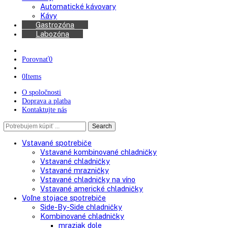
Americké chladničky
Chladničky na víno
Kávovary
Automatické kávovary
Kávy
Gastrozóna
Labozóna
Porovnať
0
0
Items
O spoločnosti
Doprava a platba
Kontaktujte nás
Search
Search
here
Vstavané spotrebiče
Vstavané kombinované chladničky
Vstavané chladničky
Vstavané mrazničky
Vstavané chladničky na víno