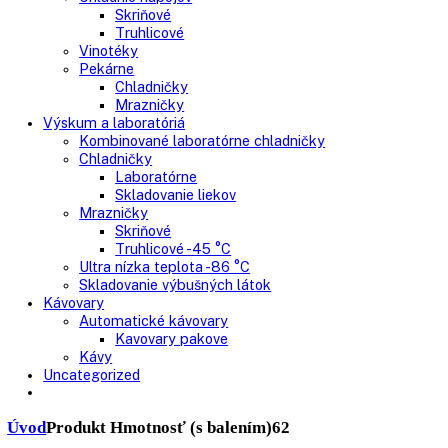
Mrazničky
Skriňové mrazničky
Nepresklenné dvere
Presklenné dvere
Truhlicové mrazničky
Neresklenné dvere
Presklenné dvere
Chladnie nápojov
Skriňové
Truhlicové
Vinotéky
Pekárne
Chladničky
Mrazničky
Výskum a laboratóriá
Kombinované laboratórne chladničky
Chladničky
Laboratórne
Skladovanie liekov
Mrazničky
Skriňové
Truhlicové -45 °C
Ultra nízka teplota -86 °C