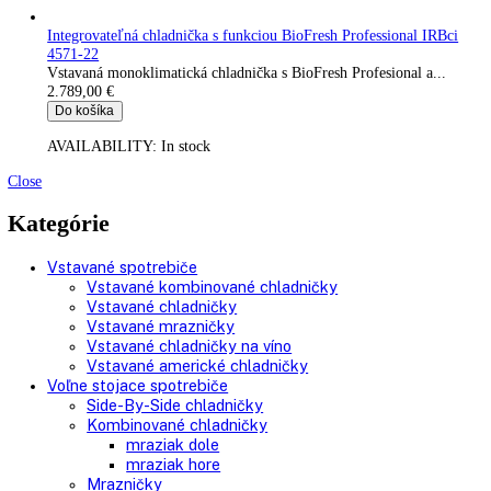
Vstavaná kombinovaná chladnička s BioFresh a...
1.249,00
€
Do košíka
AVAILABILITY:
In stock
Integrovateľná chladnička s BioFresh IRBd 5120-22
Vstavaná monoklimatická chladnička s...
1.599,00
€
Do košíka
AVAILABILITY:
In stock
Integrovateľná chladnička s funkciou BioFresh Professional IR
4571-22
Vstavaná monoklimatická chladnička s BioFresh Profesional a..
2.789,00
€
Do košíka
AVAILABILITY:
In stock
Close