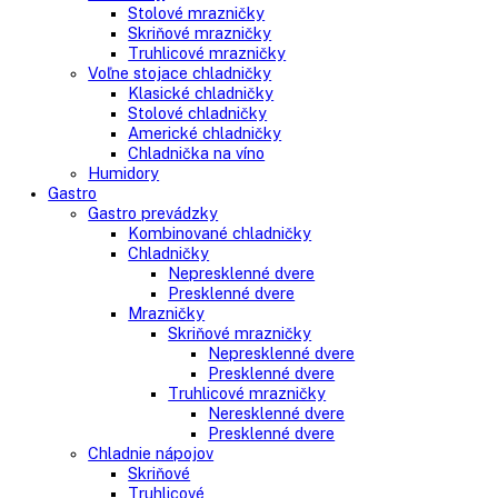
Kategórie
Vstavané spotrebiče
Vstavané kombinované chladničky
Vstavané chladničky
Vstavané mrazničky
Vstavané chladničky na víno
Vstavané americké chladničky
Voľne stojace spotrebiče
Side-By-Side chladničky
Kombinované chladničky
mraziak dole
mraziak hore
Mrazničky
Stolové mrazničky
Skriňové mrazničky
Truhlicové mrazničky
Voľne stojace chladničky
Klasické chladničky
Stolové chladničky
Americké chladničky