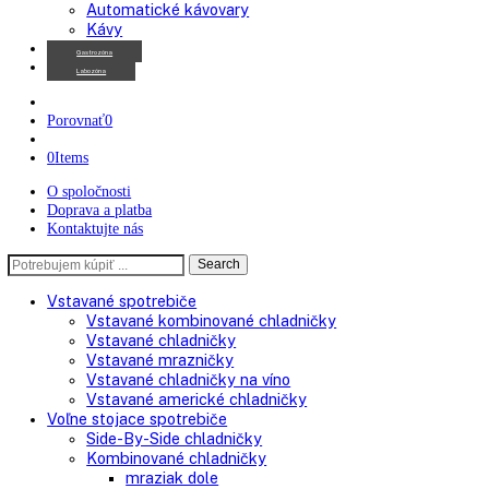
Americké chladničky
Chladničky na víno
Kávovary
Automatické kávovary
Kávy
Gastrozóna
Labozóna
Porovnať
0
0
Items
O spoločnosti
Doprava a platba
Kontaktujte nás
Search
Search
here
Vstavané spotrebiče
Vstavané kombinované chladničky
Vstavané chladničky
Vstavané mrazničky
Vstavané chladničky na víno