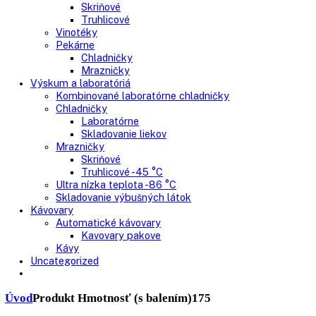
Skriňové mrazničky
Nepresklenné dvere
Presklenné dvere
Truhlicové mrazničky
Neresklenné dvere
Presklenné dvere
Chladnie nápojov
Skriňové
Truhlicové
Vinotéky
Pekárne
Chladničky
Mrazničky
Výskum a laboratóriá
Kombinované laboratórne chladničky
Chladničky
Laboratórne
Skladovanie liekov
Mrazničky
Skriňové
Truhlicové -45 °C
Ultra nízka teplota -86 °C