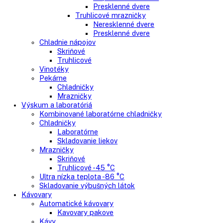
Voľne stojace chladničky
Klasické chladničky
Stolové chladničky
Americké chladničky
Chladnička na víno
Humidory
Gastro
Gastro prevádzky
Kombinované chladničky
Chladničky
Nepresklenné dvere
Presklenné dvere
Mrazničky
Skriňové mrazničky
Nepresklenné dvere
Presklenné dvere
Truhlicové mrazničky
Neresklenné dvere
Presklenné dvere
Chladnie nápojov
Skriňové
Truhlicové