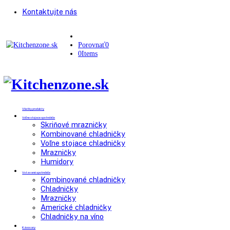
Kontaktujte nás
Porovnať
0
0
Items
Všetky produkty
Voľne stojace spotrebiče
Skriňové mrazničky
Kombinované chladničky
Voľne stojace chladničky
Mrazničky
Humidory
Vstavané spotrebiče
Kombinované chladničky
Chladničky
Mrazničky