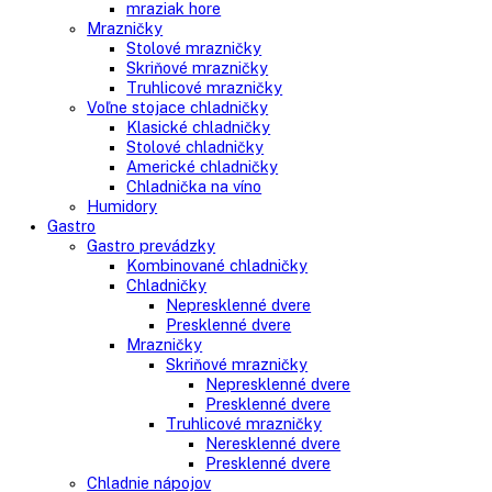
Vstavané americké chladničky
Voľne stojace spotrebiče
Side-By-Side chladničky
Kombinované chladničky
mraziak dole
mraziak hore
Mrazničky
Stolové mrazničky
Skriňové mrazničky
Truhlicové mrazničky
Voľne stojace chladničky
Klasické chladničky
Stolové chladničky
Americké chladničky
Chladnička na víno
Humidory
Gastro
Gastro prevádzky
Kombinované chladničky
Chladničky
Nepresklenné dvere
Presklenné dvere
Mrazničky