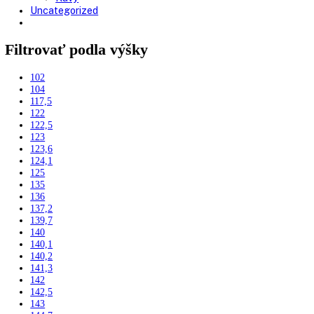
Vinotéky
Pekárne
Chladničky
Mrazničky
Výskum a laboratóriá
Kombinované laboratórne chladničky
Chladničky
Laboratórne
Skladovanie liekov
Mrazničky
Skriňové
Truhlicové -45 °C
Ultra nízka teplota -86 °C
Skladovanie výbušných látok
Kávovary
Automatické kávovary
Kavovary pakove
Kávy
Uncategorized
Filtrovať podla výšky