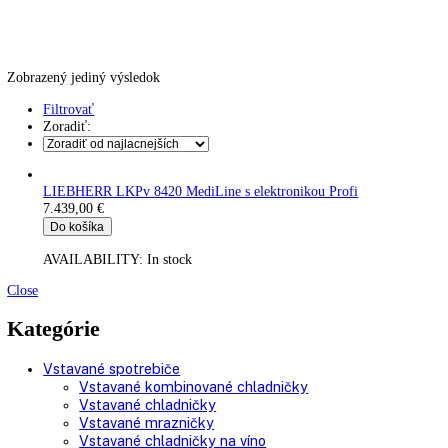
Skladovanie výbušných látok
Kávovary
Automatické kávovary
Kavovary pakove
Kávy
Uncategorized
Úvod
Produkt Hmotnosť (s balením)
175
Zobrazený jediný výsledok
Filtrovať
Zoradiť:
LIEBHERR LKPv 8420 MediLine s elektronikou Profi
7.439,00
€