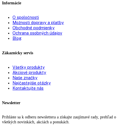
85
85,1
85,3
85,5
86
87
87,4
88
89
90,1
90,5
90,8
91
91,1
91,3
91,6
91,7
91,9
92
94
Filtrovanie podla ceny