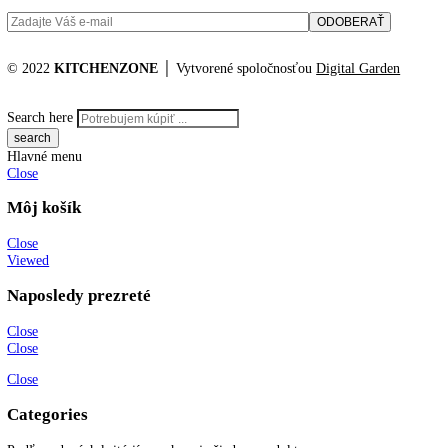
No products were found matching your selection.
KITCHENZONE profesionál v oblasti gastro techniky
+421 910 644 244
info@kitchenzone.sk
www.kitchenzone.sk
Informácie
O spoločnosti
Možnosti dopravy a platby
Obchodné podmienky
Ochrana osobných údajov
Blog
Zákaznícky servis