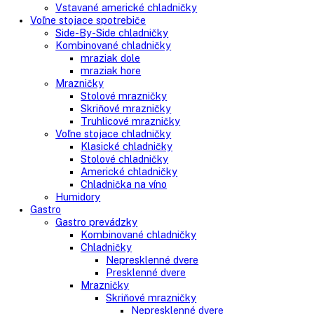
Do košíka
AVAILABILITY:
In stock
Close
Kategórie
Vstavané spotrebiče
Vstavané kombinované chladničky
Vstavané chladničky
Vstavané mrazničky
Vstavané chladničky na víno
Vstavané americké chladničky
Voľne stojace spotrebiče
Side-By-Side chladničky
Kombinované chladničky
mraziak dole
mraziak hore
Mrazničky
Stolové mrazničky
Skriňové mrazničky
Truhlicové mrazničky