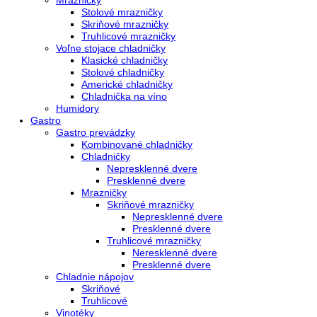
Voľne stojace spotrebiče
Side-By-Side chladničky
Kombinované chladničky
mraziak dole
mraziak hore
Mrazničky
Stolové mrazničky
Skriňové mrazničky
Truhlicové mrazničky
Voľne stojace chladničky
Klasické chladničky
Stolové chladničky
Americké chladničky
Chladnička na víno
Humidory
Gastro
Gastro prevádzky
Kombinované chladničky
Chladničky
Nepresklenné dvere
Presklenné dvere
Mrazničky
Skriňové mrazničky
Nepresklenné dvere