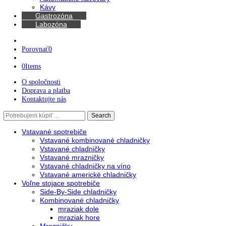
Chladničky na víno
Kávovary
Automatické kávovary
Kávy
Gastrozóna
Labozóna
Porovnať
0
0
Items
O spoločnosti
Doprava a platba
Kontaktujte nás
Search
Search
here
Vstavané spotrebiče
Vstavané kombinované chladničky
Vstavané chladničky
Vstavané mrazničky
Vstavané chladničky na víno
Vstavané americké chladničky