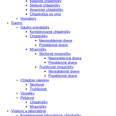
Vstavané spotrebiče
Vstavané kombinované chladničky
Vstavané chladničky
Vstavané mrazničky
Vstavané chladničky na víno
Vstavané americké chladničky
Voľne stojace spotrebiče
Side-By-Side chladničky
Kombinované chladničky
mraziak dole
mraziak hore
Mrazničky
Stolové mrazničky
Skriňové mrazničky
Truhlicové mrazničky
Voľne stojace chladničky
Klasické chladničky
Stolové chladničky
Americké chladničky
Chladnička na víno
Humidory
Gastro
Gastro prevádzky
Kombinované chladničky