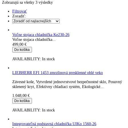
Kávy
Uncategorized
Úvod
Produkt Hmotnosť (bez balenia)
41
Zobrazujú sa všetky 3 výsledky
Filtrovať
Zoradiť:
Voľne stojaca chladnička Ke230-26
Voľne stojaca chladnička...
499,00
€
Do košíka
AVAILABILITY:
In stock