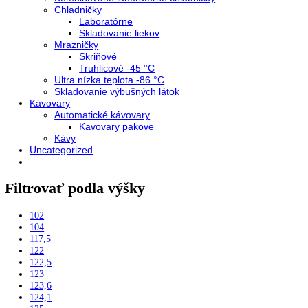
Chladničky
Nepresklenné dvere
Presklenné dvere
Mrazničky
Skriňové mrazničky
Nepresklenné dvere
Presklenné dvere
Truhlicové mrazničky
Neresklenné dvere
Presklenné dvere
Chladnie nápojov
Skriňové
Truhlicové
Vinotéky
Pekárne
Chladničky
Mrazničky
Výskum a laboratóriá
Kombinované laboratórne chladničky
Chladničky
Laboratórne
Skladovanie liekov
Mrazničky
Skriňové