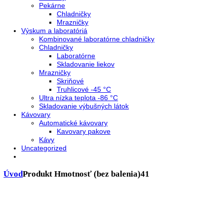
Presklenné dvere
Truhlicové mrazničky
Neresklenné dvere
Presklenné dvere
Chladnie nápojov
Skriňové
Truhlicové
Vinotéky
Pekárne
Chladničky
Mrazničky
Výskum a laboratóriá
Kombinované laboratórne chladničky
Chladničky
Laboratórne
Skladovanie liekov
Mrazničky
Skriňové
Truhlicové -45 °C
Ultra nízka teplota -86 °C
Skladovanie výbušných látok
Kávovary
Automatické kávovary
Kavovary pakove