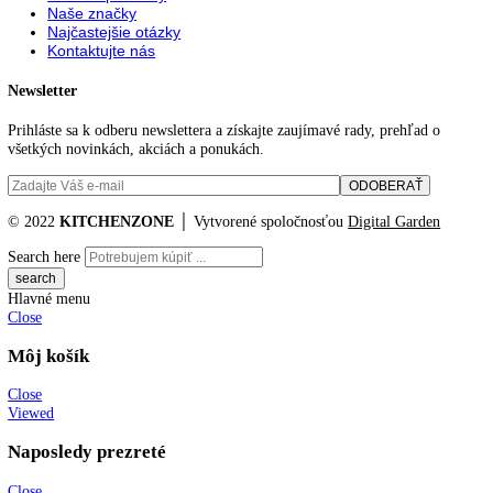
91
91,1
91,3
91,6
91,7
91,9
92
94
Filtrovanie podla ceny
Cena:
—
Reset
No products were found matching your selection.
KITCHENZONE profesionál v oblasti gastro techniky
+421 910 644 244
info@kitchenzone.sk
www.kitchenzone.sk