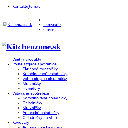
Kontaktujte nás
Porovnať
0
0
Items
Všetky produkty
Voľne stojace spotrebiče
Skriňové mrazničky
Kombinované chladničky
Voľne stojace chladničky
Mrazničky
Humidory
Vstavané spotrebiče
Kombinované chladničky
Chladničky
Mrazničky
Americké chladničky