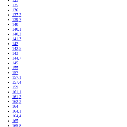
Truhlicové -45 °C
Ultra nízka teplota -86 °C
Skladovanie výbušných látok
Kávovary
Automatické kávovary
Kavovary pakove
Kávy
Uncategorized
Filtrovať podla výšky
102
104
117,5
122
122,5
123
123,6
124,1
125
135
136