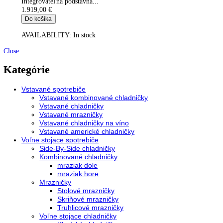
LIEBHERR EFI 1453 zmrzlinová presklenné oblé veko
Závesné koše, Vytvrdené jednovrstvové bezpečnostné sklo, Pos
sklenený kryt, Efektívny chladiaci systém, Ekologické...
1.048,00
€
Do košíka
AVAILABILITY:
In stock
Integrovateľná podstavná chladnička UIKo 1560-26
Integrovateľná podstavná...
1.919,00
€
Do košíka
AVAILABILITY:
In stock
Close
Kategórie